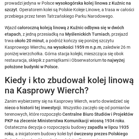
prowadzi jedyna w Polsce
wysokogórska kolej linowa z Kuźnic na
szczyt
. Operatorem kolei są Polskie Koleje Linowe, a trasa w całości
przebiega przez teren Tatrzańskiego Parku Narodowego.
Wjazd
całoroczną koleją linową z Kuźnic
odbywa się w dwóch
etapach
, z jedną przesiadką na
Myślenickich Turniach
, przejazd
trwa
około 20 minut
, a podróż kończy się poniżej szczytu
Kasprowego Wierchu,
na wysokości 1959 m n.p.m
, zaledwie 26 m
poniżej wierzchołka. Górna stacja kolejki, mieszcząca się obok
restauracja, sklepik z pamiątkami i Obserwatorium
to najwyżej
położone budynki w Polsce.
Kiedy i kto zbudował kolej linową
na Kasprowy Wierch?
Zanim wybierzemy się na Kasprowy Wierch, warto dowiedzieć się
nieco o historii tej inwestycji
. Wszystko zaczęło się od pomiarów
terenowych, które rozpoczęło
Centralne Biuro Studiów i Projektów
PKP na zlecenie Ministerstwa Komunikacji wiosną 1934 roku
.
Ostateczna decyzja o rozpoczęciu budowy
zapadła w lipcu 1935
roku
, a inicjatorem budowy kolei był
ówczesny prezes Polskiego