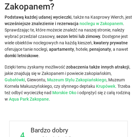
Zakopanem?
Podstawą każdej udanej wycieczki
, także na Kasprowy Wierch, jest
wcześniejsze znalezienie i rezerwacja
noclegu w Zakopanem
.
Sprawdzając te, które możecie znaleźć na naszej stronie, należy
wybrać przedział czasowy,
sezon letni lub zimowy.
Dostępne jest
wiele obiektów noclegowych na każdą kieszeń,
kwatery prywatne
oferujące tanie noclegi,
apartamenty
, hotele,
pensjonaty
, a nawet
domki letniskowe
.
Dzięki temu zyskamy możliwość
zobaczenia także innych atrakcji
,
jakie znajdują się w Zakopanem i powiecie zakopiańskim,
Gubałówki
, Giewontu,
Muzeum Stylu Zakopiańskiego
, Muzeum
Kornela Makuszyńskiego, czy słynnego deptaku
Krupówek
. Trzeba
też odbyć wycieczkę nad
Morskie Oko
i odprężyć się z całą rodziną
w
Aqua Park Zakopane
.
Bardzo dobry
4