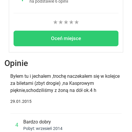
na podstawie
6
opinii
★
★
★
★
★
Oceń miejsce
Opinie
Byłem tu i jechałem ,trochę naczekałem się w kolejce
za biletami (zbyt drogie) ,na Kasprowym
pięknie,schodziliśmy z żoną na dół ok.4 h
29.01.2015
Bardzo dobry
4
Pobyt: wrzesień 2014