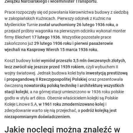
Związku Narciarskiego i wiceminister Transportu.
Prace rozpoczęły się od powołania kierownictwa budowy z siedzibą
w zakopiańskich Kuźnicach. Pierwszy odcinek z Kuźnic na
Myślenickie Turnie
został uruchomiony 26 lutego 1936 roku
, a
przejazd próbny wagonika na pierwszym odcinku wykonał monter
firmy Bleichert
17 lutego 1936
. Wszystkie pozostałe prace
zakończono już
29 lutego 1936 roku i pierwsi pasażerowie
wjechali na Kasprowy Wierch 15 marca 1936 roku.
Koszt budowy kolei
wyniósł przeszło 3,5 mln ówczesnych złotych,
lecz zwrócił się jeszcze przed 1939 rokiem
, czyli wybuchem II
wojny światowej. Jednak budowa kolei była
inwestycją prestiżową
i propagandową II Rzeczypospolitej Polskiej
oraz prezentowała
ówczesną
nowatorską polską technikę i architekturę wszystkich
stacji kolejki
, a na górnej stacji umieszczono w 1936 roku polskie
godło w stylu art déco. Obecnie właścicielem kolejki są Polskie
Koleje Linowe S.A,
w 1961 roku zmodernizowano kolej
i
zdecydowanie warto się nią przejechać, a
podróż kolejką jest
niezapomnianym doświadczeniem.
Jakie noclegi można znaleźć w