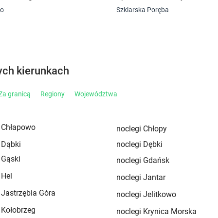
wo
Szklarska Poręba
ych kierunkach
Za granicą
Regiony
Województwa
i Chłapowo
noclegi Chłopy
 Dąbki
noclegi Dębki
 Gąski
noclegi Gdańsk
 Hel
noclegi Jantar
 Jastrzębia Góra
noclegi Jelitkowo
 Kołobrzeg
noclegi Krynica Morska