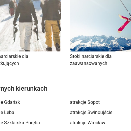
narciarskie dla
Stoki narciarskie dla
tkujących
zaawansowanych
rnych kierunkach
je Gdańsk
atrakcje Sopot
je Łeba
atrakcje Świnoujście
je Szklarska Poręba
atrakcje Wrocław