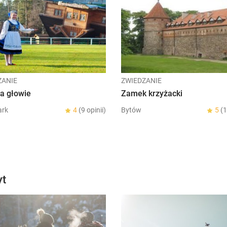
ZANIE
ZWIEDZANIE
a głowie
Zamek krzyżacki
ark
4
(9 opinii)
Bytów
5
(1
yt