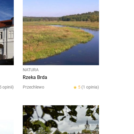
NATURA
Rzeka Brda
5 opinii)
Przechlewo
5
(1 opinia)