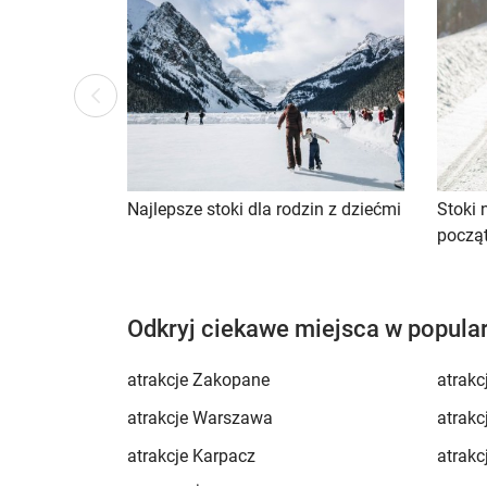
ous
Previ
Najlepsze stoki dla rodzin z dziećmi
Stoki 
począ
Odkryj ciekawe miejsca w popula
atrakcje Zakopane
atrakc
atrakcje Warszawa
atrakc
atrakcje Karpacz
atrakc