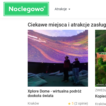
Atrakcje
Ciekawe miejsca i atrakcje zasłu
ZWIED
Xplore Dome - wirtualna podróż
dookoła świata
Kopiec
Kraków
5
(2 opinie)
Krakó