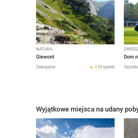
NATURA
ZWIED
Giewont
Dom n
Zakopane
4
(9 opinii)
Szymb
Wyjątkowe miejsca na udany pob