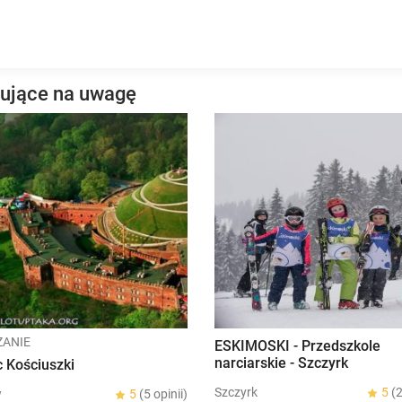
gujące na uwagę
ZANIE
ESKIMOSKI - Przedszkole
narciarskie - Szczyrk
 Kościuszki
Szczyrk
5
(2
w
5
(5 opinii)