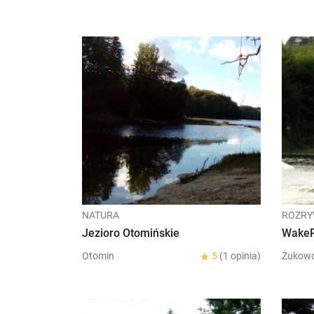
NATURA
ROZR
Jezioro Otomińskie
WakeP
Otomin
5
(1 opinia)
Żukow