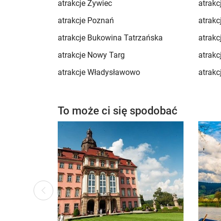
atrakcje Żywiec
atrakc
atrakcje Poznań
atrakc
atrakcje Bukowina Tatrzańska
atrakc
atrakcje Nowy Targ
atrakc
atrakcje Władysławowo
atrakc
To może ci się spodobać
ous
Previ