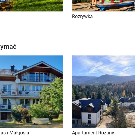
a
Rozrywka
rzymać
Jaś i Małgosia
Apartament Różany