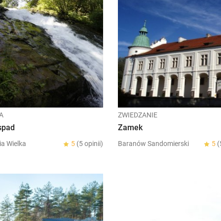
A
ZWIEDZANIE
spad
Zamek
ia Wielka
5
(5 opinii)
Baranów Sandomierski
5
(