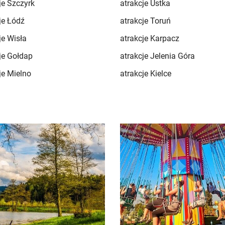
je Szczyrk
atrakcje Ustka
je Łódź
atrakcje Toruń
je Wisła
atrakcje Karpacz
je Gołdap
atrakcje Jelenia Góra
je Mielno
atrakcje Kielce