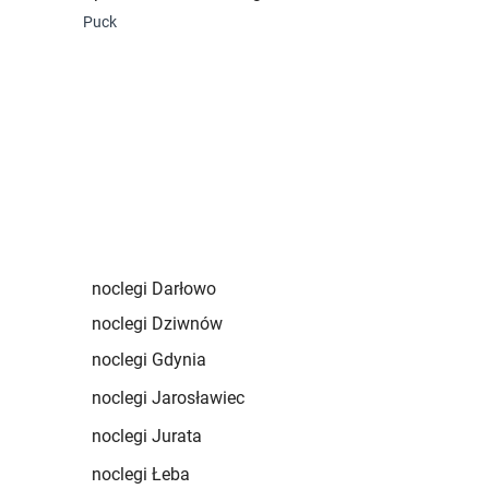
Puck
Ostrów Wielko
noclegi Darłowo
noclegi Dziwnów
noclegi Gdynia
noclegi Jarosławiec
noclegi Jurata
noclegi Łeba