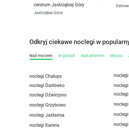
centrum Jastrzębiej Góry
Ostro
Jastrzębia Góra
Odkryj ciekawe noclegi w popularn
Nad morzem
W górach
Nad jeziorem
Miasta
nocleg
noclegi Chałupy
noclegi Darłówko
noclegi
noclegi
noclegi Dźwirzyno
noclegi
noclegi Grzybowo
noclegi
noclegi Jastarnia
noclegi
noclegi Karwia