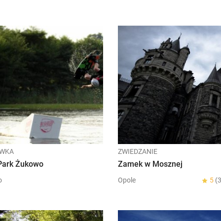
YWKA
ZWIEDZANIE
ark Żukowo
Zamek w Mosznej
o
Opole
5
(3