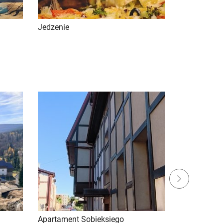
Jedzenie
Sylwester
Next
Apartament Sobieksiego
Spokojny W