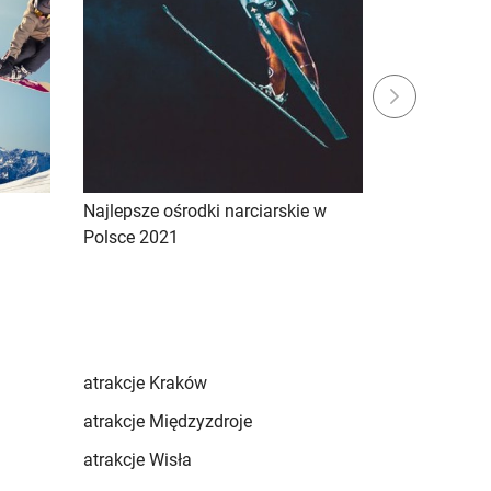
Next
Najlepsze ośrodki narciarskie w
Najtańsze oś
Polsce 2021
atrakcje Kraków
atrakcje Międzyzdroje
atrakcje Wisła