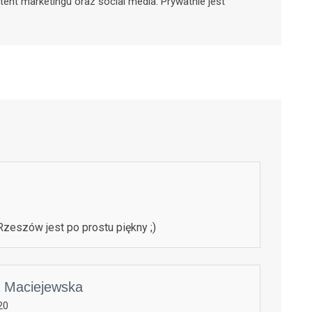
tent marketingu oraz social media. Prywatnie jest
zeszów jest po prostu piękny ;)
 Maciejewska
20