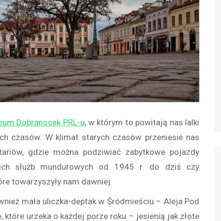
eum Dobranocek PRL-u
, w którym to powitają nas lalki
ych czasów. W klimat starych czasów przeniesie nas
itariów, gdzie można podziwiać zabytkowe pojazdy
kich służb mundurowych od 1945 r. do dziś czy
óre towarzyszyły nam dawniej.
nież mała uliczka-deptak w Śródmieściu – Aleja Pod
 które urzeka o każdej porze roku – jesienią jak złote