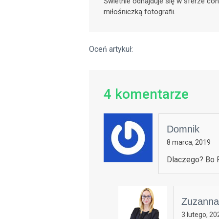
Świetnie odnajduje się w sferze con
miłośniczką fotografii.
Oceń artykuł:
4
komentarze
Domnik
8 marca, 2019
Dlaczego? Bo R
Zuzanna
3 lutego, 20