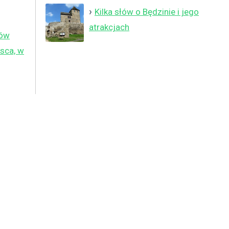
Kilka słów o Będzinie i jego
atrakcjach
ków
sca, w