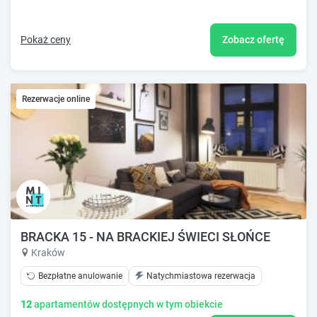
Pokaż ceny
Zobacz ofertę
Rezerwacje online
BRACKA 15 - NA BRACKIEJ ŚWIECI SŁOŃCE
Kraków
Bezpłatne anulowanie
Natychmiastowa rezerwacja
12
apartamentów dostępnych w tym obiekcie