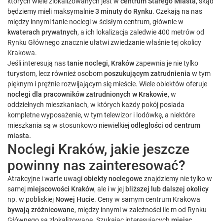
których wiele zlokalizowanych jest w
centrum Starego Miasta
, skąd
będziemy mieli maksymalnie
3 minuty do Rynku
. Czekają na nas
między innymi tanie noclegi w ścisłym centrum, głównie w
kwaterach prywatnych
, a ich lokalizacja zaledwie 400 metrów od
Rynku Głównego znacznie ułatwi zwiedzanie właśnie tej okolicy
Krakowa.
Jeśli interesują nas
tanie noclegi, Kraków
zapewnia je nie tylko
turystom, lecz również osobom
poszukującym zatrudnienia
w tym
pięknym i prężnie rozwijającym się mieście. Wiele obiektów oferuje
noclegi dla pracowników zatrudnionych w Krakowie
, w
oddzielnych mieszkaniach, w których każdy pokój posiada
kompletne wyposażenie, w tym telewizor i lodówkę, a niektóre
mieszkania są w stosunkowo niewielkiej
odległości od centrum
miasta.
Noclegi Kraków, jakie jeszcze
powinny nas zainteresować?
Atrakcyjne i warte uwagi
obiekty noclegowe
znajdziemy nie tylko w
samej
miejscowości Kraków
, ale i w jej
bliższej lub dalszej okolicy
np. w pobliskiej
Nowej Huci
e. Ceny w samym centrum Krakowa
bywają zróżnicowane
, między innymi w zależności ile m od Rynku
Głównego są zlokalizowane. Szukając interesujących
miejsc