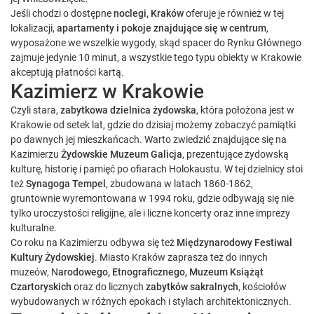
Jeśli chodzi o dostępne
noclegi, Kraków
oferuje je również w tej
lokalizacji,
apartamenty i pokoje znajdujące się w centrum
,
wyposażone we wszelkie wygody, skąd spacer do Rynku Głównego
zajmuje jedynie 10 minut, a wszystkie tego typu obiekty w Krakowie
akceptują płatności kartą.
Kazimierz w Krakowie
Czyli stara,
zabytkowa dzielnica żydowska
, która położona jest w
Krakowie od setek lat, gdzie do dzisiaj możemy zobaczyć pamiątki
po dawnych jej mieszkańcach. Warto zwiedzić znajdujące się na
Kazimierzu
Żydowskie Muzeum Galicja
, prezentujące żydowską
kulturę, historię i pamięć po ofiarach Holokaustu. W tej dzielnicy stoi
też
Synagoga Tempel
, zbudowana w latach 1860-1862,
gruntownie wyremontowana w 1994 roku, gdzie odbywają się nie
tylko uroczystości religijne, ale i liczne koncerty oraz inne imprezy
kulturalne.
Co roku na Kazimierzu odbywa się też
Międzynarodowy Festiwal
Kultury Żydowskiej
. Miasto Kraków zaprasza też do innych
muzeów, N
arodowego, Etnograficznego, Muzeum Książąt
Czartoryskich
oraz do licznych
zabytków sakralnych
, kościołów
wybudowanych w różnych epokach i stylach architektonicznych.