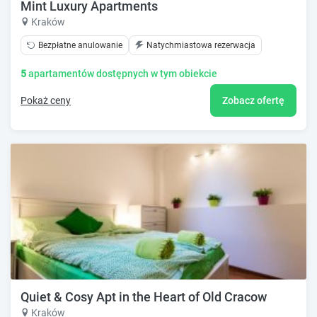
Mint Luxury Apartments
Kraków
Bezpłatne anulowanie
Natychmiastowa rezerwacja
5
apartamentów dostępnych w tym obiekcie
Pokaż ceny
Zobacz ofertę
Quiet & Cosy Apt in the Heart of Old Cracow
Kraków