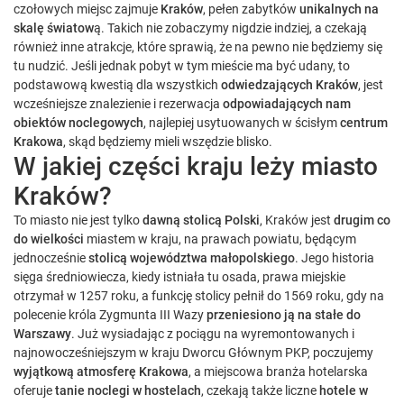
czołowych miejsc zajmuje
Kraków
, pełen zabytków
unikalnych na
skalę światow
ą. Takich nie zobaczymy nigdzie indziej, a czekają
również inne atrakcje, które sprawią, że na pewno nie będziemy się
tu nudzić. Jeśli jednak pobyt w tym mieście ma być udany, to
podstawową kwestią dla wszystkich
odwiedzających Kraków
, jest
wcześniejsze znalezienie i rezerwacja
odpowiadających nam
obiektów noclegowych
, najlepiej usytuowanych w ścisłym
centrum
Krakowa
, skąd będziemy mieli wszędzie blisko.
W jakiej części kraju leży miasto
Kraków?
To miasto nie jest tylko
dawną stolicą Polski
, Kraków jest
drugim co
do wielkości
miastem w kraju, na prawach powiatu, będącym
jednocześnie
stolicą województwa małopolskiego
. Jego historia
sięga średniowiecza, kiedy istniała tu osada, prawa miejskie
otrzymał w 1257 roku, a funkcję stolicy pełnił do 1569 roku, gdy na
polecenie króla Zygmunta III Wazy
przeniesiono ją na stałe do
Warszawy
. Już wysiadając z pociągu na wyremontowanych i
najnowocześniejszym w kraju Dworcu Głównym PKP, poczujemy
wyjątkową atmosferę Krakowa
, a miejscowa branża hotelarska
oferuje
tanie noclegi w hostelach
, czekają także liczne
hotele w