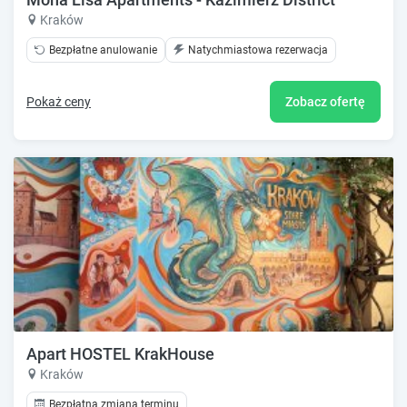
Kraków
Bezpłatne anulowanie
Natychmiastowa rezerwacja
Pokaż ceny
Zobacz ofertę
Apart HOSTEL KrakHouse
Kraków
Bezpłatna zmiana terminu