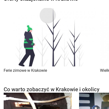
Ferie zimowe w Krakowie
Wiel
Co warto zobaczyć w Krakowie i okolicy