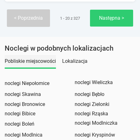
Poprzednia
Następna
1 - 20 z 327
Noclegi w podobnych lokalizacjach
Pobliskie miejscowości
Lokalizacja
noclegi Wieliczka
noclegi Niepołomice
noclegi Skawina
noclegi Bębło
noclegi Bronowice
noclegi Zielonki
noclegi Bibice
noclegi Rząska
noclegi Modlniczka
noclegi Boleń
noclegi Modlnica
noclegi Kryspinów