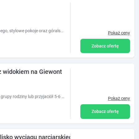
Pokoje na Równi zapraszają do Zakopanego, stylowe pokoje oraz góralska gościnność to nasze atuty.
Pokaż ceny
Zobacz ofertę
z widokiem na Giewont
Dysponujemy pokojami oraz studiem dla grupy rodziny lub przyjaciół 5-6 osób. Centrum, okolica Wielkiej Krokwi ,8 min od Krupówek.
Pokaż ceny
Zobacz ofertę
sko wyciągu narciarskiego ul. Króle 1a