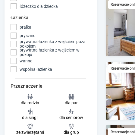
Rezerwacje onl
łóżeczko dla dziecka
Łazienka
pralka
prysznic
prywatna łazienka z wejściem poza
pokojem
prywatna łazienka z wejściem w
pokoju
wanna
Rezerwacje onl
wspólna łazienka
Przeznaczenie
dla rodzin
dla par
dla singli
dla seniorów
Rezerwacje onl
ze zwierzętami
dla grup