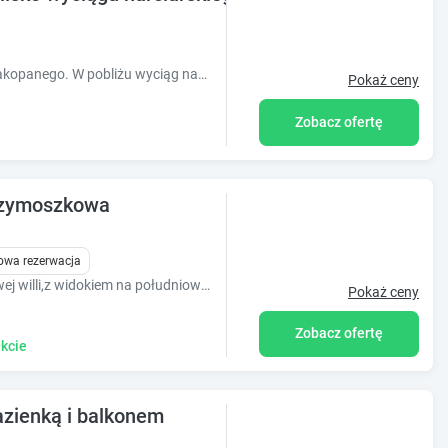
Wygodne pokoje w zacisznym miejscu Zakopanego. W pobliżu wyciąg narciarski Harenda oraz Gubałówka, sklepy, restauracje, karczmy, szlaki turystyczne.
Pokaż ceny
Zobacz ofertę
Szymoszkowa
owa rezerwacja
Apartamenty Leluja znajdują się w stylowej willi,z widokiem na południową panoramę Tatr.Do Krupówek 900m .Sprawdż dostępność i zarezerwuj on line
Pokaż ceny
Zobacz ofertę
kcie
azienką i balkonem