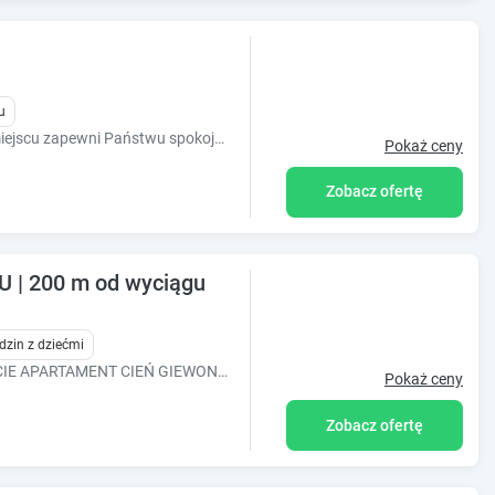
u
Kameralna atmosfera w historycznym miejscu zapewni Państwu spokojny i atrakcyjny wypoczynek.
Pokaż ceny
Zobacz ofertę
 | 200 m od wyciągu
dzin z dziećmi
ODNOWIONY PO KAPITALNYM REMONCIE APARTAMENT CIEŃ GIEWONTU ZAPRASZA.
Pokaż ceny
Zobacz ofertę