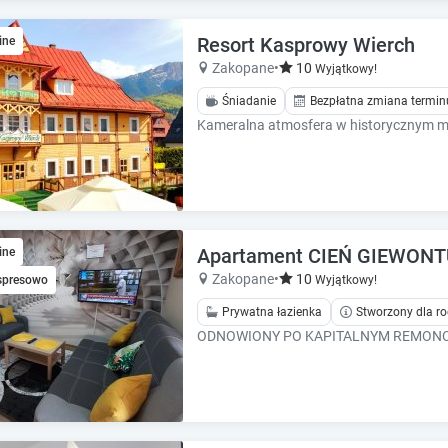
k
k
k
k
Resort Kasprowy Wierch
ine
e
e
Zakopane
•
10
Wyjątkowy!
y
y
t
t
Śniadanie
Bezpłatna zmiana termin
o
o
g
g
e
e
t
t
t
t
h
h
e
e
Apartament CIEŃ GIEWONTU
ine
k
k
Zakopane
•
10
spresowo
Wyjątkowy!
e
e
y
y
Prywatna łazienka
Stworzony dla ro
b
b
o
o
a
a
r
r
d
d
s
s