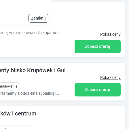
Zamknij
Obiekt Zakopane Domki Wisienka znajduje się w miejscowości Zakopane i oferuje bezpłatne WiFi, bezpłatny prywatny parking oraz widok na ogród.
Pokaż ceny
Zobacz ofertę
ty blisko Krupówek i Gubałówki, cisza i spokój z
Pokaż ceny
 anulowanie
Zobacz ofertę
Wygodne apartamenty z oddzielna sypialnią i rozkładaną kanapą w salonie. Dobrze wyposażona kuchnia, łazienka, kominek. Taras albo balkon.
ków i centrum