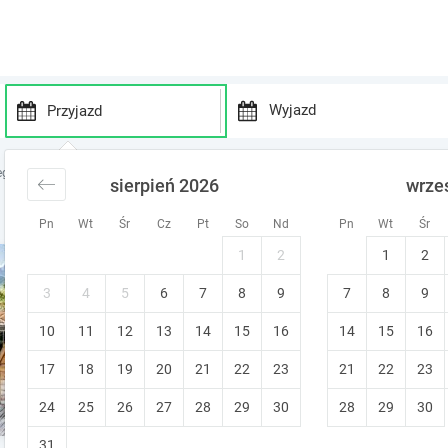
P
P
r
r
egi w górach
noclegi Podhale
noclegi Zakopane
sierpień 2026
wrze
e
e
s
s
Pn
Wt
Śr
Cz
Pt
So
Nd
Pn
Wt
Śr
s
s
t
t
1
2
1
2
VILLA ZAKOPIANA - drewni
h
h
e
e
Zakopane
3
4
5
6
7
8
9
7
8
9
d
d
Śniadanie
10
11
12
13
14
15
o
16
14
15
16
o
w
w
17
18
19
20
21
22
23
21
22
23
n
n
a
a
24
25
26
27
28
29
30
28
29
30
r
r
r
r
31