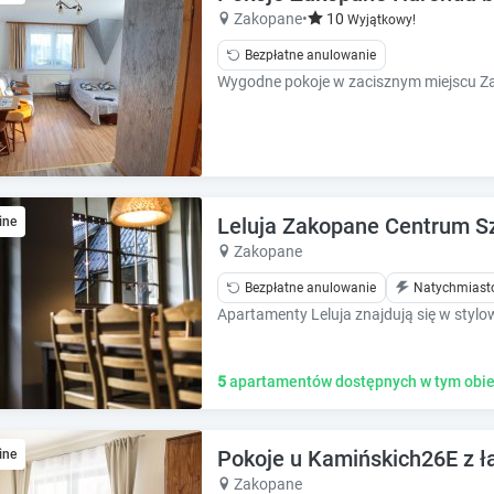
e
Zakopane
•
10
e
Wyjątkowy!
s
s
Bezpłatne anulowanie
.
.
Leluja Zakopane Centrum 
ine
Zakopane
Bezpłatne anulowanie
Natychmiast
5
apartamentów dostępnych w tym obie
Pokoje u Kamińskich26E z ł
ine
Zakopane