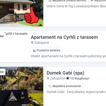
e
e
Bezpłatna zmiana terminu
Natychm
c
c
Dobra Cena W Top Lokalizacji-Rejon Sko
a
a
l
l
e
e
n
n
d
d
a
a
Apartament na Cyrhli z tarasem
ine
r
r
Zakopane
a
a
n
n
Prywatna łazienka
d
d
s
s
e
e
l
l
Domek Gabi (spa)
ine
e
e
Zakopane
•
10
Wyjątkowy!
c
c
t
t
Bezpłatne anulowanie
a
a
d
d
a
a
t
t