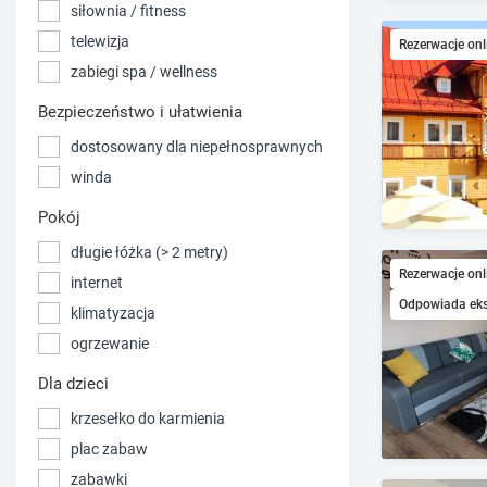
siłownia / fitness
telewizja
Rezerwacje onl
zabiegi spa / wellness
Bezpieczeństwo i ułatwienia
dostosowany dla niepełnosprawnych
winda
Pokój
długie łóżka (> 2 metry)
Rezerwacje onl
internet
Odpowiada ek
klimatyzacja
ogrzewanie
Dla dzieci
krzesełko do karmienia
plac zabaw
zabawki