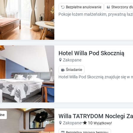
Bezpłatne anulowanie
Stworzony dl
Hotel Willa Pod Skocznią
Zakopane
Śniadanie
Willa TATRYDOM Noclegi Z
ine
Zakopane
•
10
Wyjątkowy!
Bezpłatna zmiana terminu