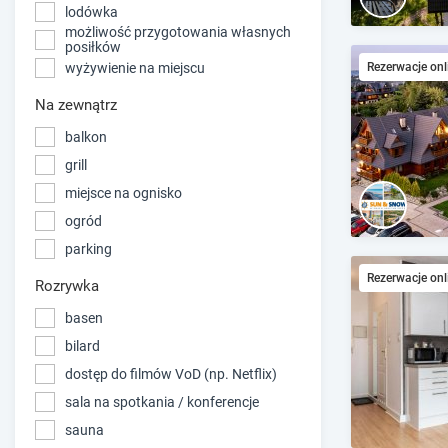
lodówka
możliwość przygotowania własnych
posiłków
wyżywienie na miejscu
Rezerwacje onl
Na zewnątrz
balkon
grill
miejsce na ognisko
ogród
parking
Rezerwacje onl
Rozrywka
basen
bilard
dostęp do filmów VoD (np. Netflix)
sala na spotkania / konferencje
sauna