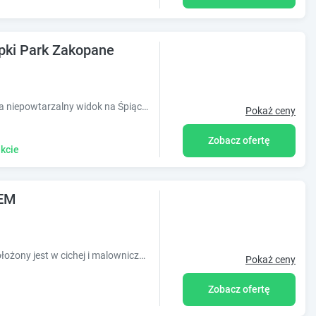
pki Park Zakopane
Lokalizacja na zboczu wzgórza zapewnia niepowtarzalny widok na Śpiącego Rycerza, gwarantuje naszym Gościom ciszę i spokój.
Pokaż ceny
Zobacz ofertę
kcie
TEM
Obiekt Apartament POD GIEWONTEM położony jest w cichej i malowniczej okolicy. Znajduje się 10 minut pieszo od Krupówek.
Pokaż ceny
Zobacz ofertę