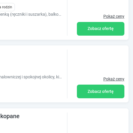
a rodzin
Pokoje łożem małżeńskim, prywatną łazienką (ręczniki i suszarka), balkonem, czajnikiem, dostępem do kuchni, TV. Parking, wifi, grill, plac zabaw.
Pokaż ceny
Zobacz ofertę
Hotel Willa Pod Skocznią znajduje się w malowniczej i spokojnej okolicy, kilka minut spacerem od tętniącej życiem ulicy Krupówki. Oferuje on kom
Pokaż ceny
Zobacz ofertę
akopane