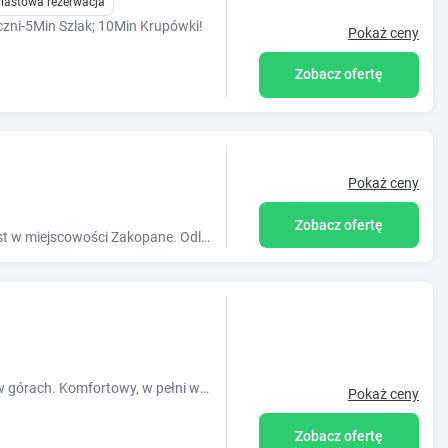
iastowa rezerwacja
czni-5Min Szlak; 10Min Krupówki!
Pokaż ceny
Zobacz ofertę
Pokaż ceny
Zobacz ofertę
Obiekt Apartament na Cyrhli z tarasem położony jest w miejscowości Zakopane. Odległość ważnych miejsc od obiektu: Dworzec PKP Zakopane 6 km
Domek Gabi - Twój idealny wypoczynek w górach. Komfortowy, w pełni wyposażony domek w urokliwej okolicy. Zapraszamy! Domek z Jacuzzi, Sauną, Banią lub
Pokaż ceny
Zobacz ofertę