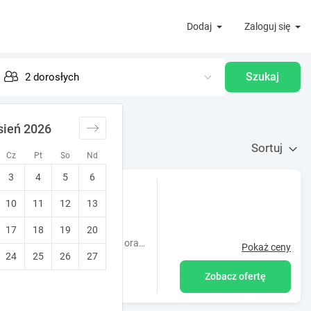
Dodaj
Zaloguj się
Szukaj
sień 2026
Sortuj
Cz
Pt
So
Nd
3
4
5
6
any dom w centrum
10
11
12
13
17
18
19
20
Obiekt VILLA ZAKOPIANA - drewniany dom w centrum oferuje balkon oraz widok na ogród. Do dyspozycji Gości jest również czajnik. Odległość ważny
Pokaż ceny
24
25
26
27
Zobacz ofertę