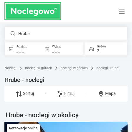
Hrube
Przyjazd
Wyjazd
Goście
_._._
_._._
2
Noclegi
noclegi w górach
noclegi w górach
noclegi Hrube
Hrube - noclegi
Sortuj
Filtruj
Mapa
Hrube - noclegi w okolicy
Rezerwacje online