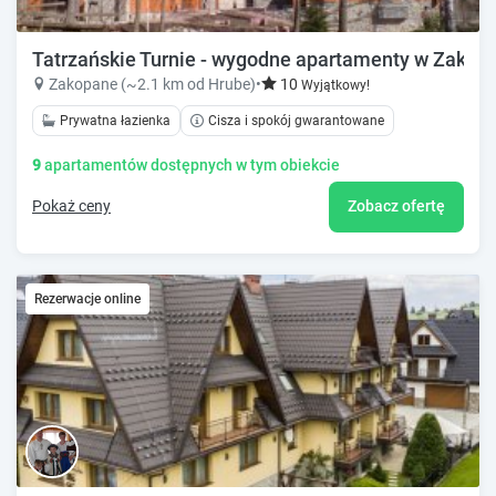
Tatrzańskie Turnie - wygodne apartamenty w Zako
Zakopane (~2.1 km od Hrube)
•
10
Wyjątkowy!
Prywatna łazienka
Cisza i spokój gwarantowane
9
apartamentów dostępnych w tym obiekcie
Pokaż ceny
Zobacz ofertę
Rezerwacje online