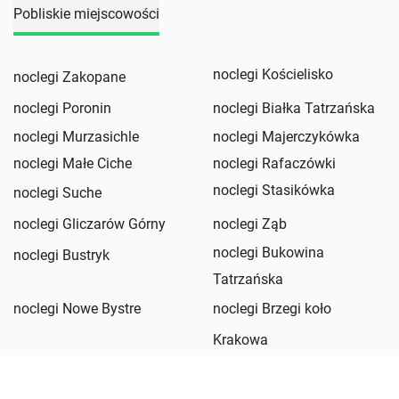
Pobliskie miejscowości
noclegi Kościelisko
noclegi Zakopane
noclegi Poronin
noclegi Białka Tatrzańska
noclegi Murzasichle
noclegi Majerczykówka
noclegi Małe Ciche
noclegi Rafaczówki
noclegi Stasikówka
noclegi Suche
noclegi Gliczarów Górny
noclegi Ząb
noclegi Bukowina
noclegi Bustryk
Tatrzańska
noclegi Nowe Bystre
noclegi Brzegi koło
Krakowa