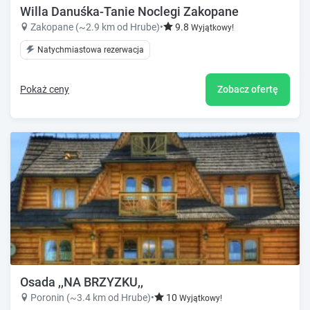
Willa Danuśka-Tanie Noclegi Zakopane
Zakopane (~2.9 km od Hrube)
•
9.8
Wyjątkowy!
Natychmiastowa rezerwacja
Pokaż ceny
Zobacz ofertę
Osada ,,NA BRZYZKU,,
Poronin (~3.4 km od Hrube)
•
10
Wyjątkowy!