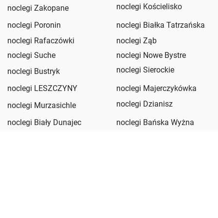
noclegi Kościelisko
noclegi Zakopane
noclegi Poronin
noclegi Białka Tatrzańska
noclegi Rafaczówki
noclegi Ząb
noclegi Suche
noclegi Nowe Bystre
noclegi Sierockie
noclegi Bustryk
noclegi LESZCZYNY
noclegi Majerczykówka
noclegi Dzianisz
noclegi Murzasichle
noclegi Biały Dunajec
noclegi Bańska Wyżna