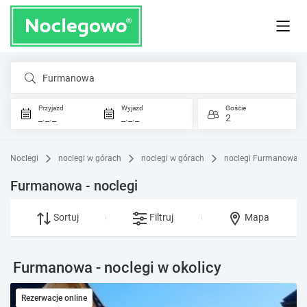
Furmanowa
Przyjazd
Wyjazd
Goście
_._._
_._._
2
Noclegi
noclegi w górach
noclegi w górach
noclegi Furmanowa
Furmanowa - noclegi
Sortuj
Filtruj
Mapa
Furmanowa - noclegi w okolicy
Rezerwacje online