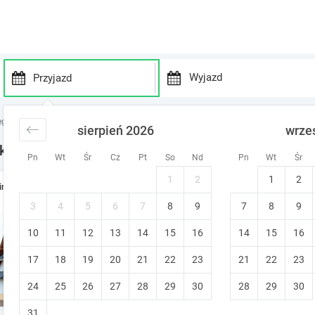
P
P
r
r
egi w górach
noclegi Podhale
noclegi Bukowina Tatrzańska
sierpień 2026
wrze
e
e
s
s
kowina Tatrzańska
Pn
Wt
Śr
Cz
Pt
So
Nd
Pn
Wt
Śr
s
s
t
t
1
2
1
2
Willa na Olczańskim Wierch
ine
h
h
e
e
Bukowina Tatrzańska
•
9.6
3
4
5
6
7
8
9
7
8
9
Wyjątkowy
d
d
Śniadanie
Bezpłatne anulowanie
10
11
12
13
14
15
o
16
14
15
16
o
w
w
Natychmiastowa rezerwacja
17
18
19
20
21
22
23
21
22
23
n
n
a
a
24
25
26
27
28
29
30
28
29
30
4
apartamentów dostępnych w tym obie
r
r
r
r
31