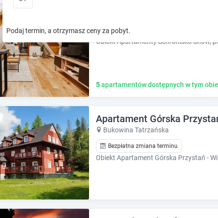
o
o
Apartamenty Schronisko S
w
w
k
k
Bukowina Tatrzańska
Podaj termin, a otrzymasz ceny za pobyt.
e
e
y
y
t
t
o
o
i
i
5
apartamentów dostępnych w tym obie
n
n
t
t
e
e
Apartament Górska Przystań
r
r
a
a
Bukowina Tatrzańska
c
c
Bezpłatna zmiana terminu
t
t
w
w
i
i
t
t
h
h
t
t
h
h