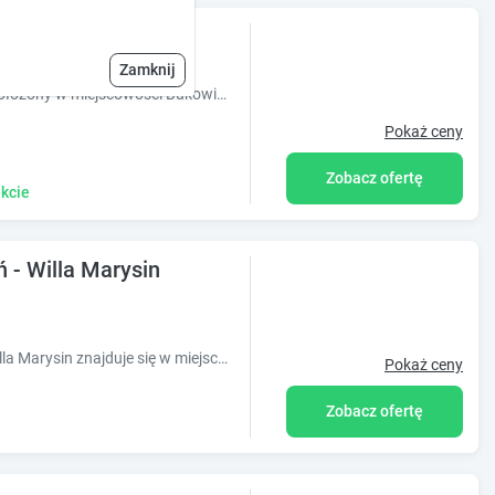
nów
Zamknij
Obiekt Apartamenty Schronisko Snów, położony w miejscowości Bukowina Tatrzańska, oferuje dostęp do ogrodu. Odległość ważnych miejsc od obiek
Pokaż ceny
Zobacz ofertę
kcie
 - Willa Marysin
Obiekt Apartament Górska Przystań - Willa Marysin znajduje się w miejscowości Bukowina Tatrzańska i oferuje bezpłatne Wi-Fi oraz bezpłatny pryw
Pokaż ceny
Zobacz ofertę