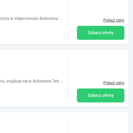
Obiekt Pokoje Gościnne 'U Mikołaja', położony w miejscowości Bukowina Tatrzańska, oferuje ogród, wspólny salon oraz różne opcje zakwaterowan
Pokaż ceny
Zobacz ofertę
KLimatyczny obiekt Goralsko Manufaktura, znajduje się w Bukowina Tatrzańska, oferuje ogród, bezpłatny, prywatny, duży parking oraz bezpłatne wi-fi.
Pokaż ceny
Zobacz ofertę