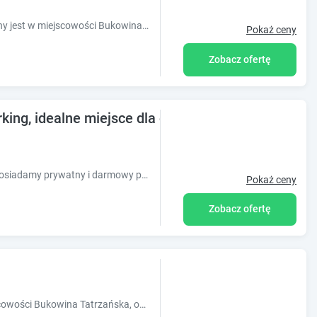
Obiekt Domki Stochowa Śleboda położony jest w miejscowości Bukowina Tatrzańska w regionie małopolskie i oferuje bezpłatne Wi-Fi, plac zabaw, og
Pokaż ceny
Zobacz ofertę
rking, idealne miejsce dla osób lubiących narty
Pokoje z łazienkami, dla naszych gości posiadamy prywatny i darmowy parking. Willa u Tomali to idealna baza wypadowa dla osób lubiących narty.
Pokaż ceny
Zobacz ofertę
Obiekt Willa Widok, usytuowany w miejscowości Bukowina Tatrzańska, oferuje ogród, bezpłatny prywatny parking oraz wspólny salon. Odległość wa?