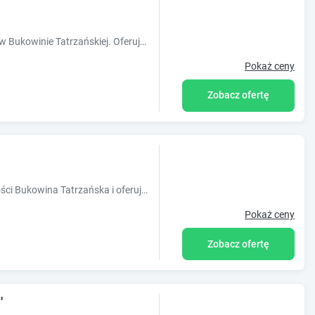
Obiekt Dom pod Smokami położony jest w Bukowinie Tatrzańskiej. Oferuje on apartamenty z widokiem na góry, bezpłatnym WiFi oraz telewizorem LCD z
Pokaż ceny
Zobacz ofertę
Obiekt U EWY położony jest w miejscowości Bukowina Tatrzańska i oferuje ogród. Odległość ważnych miejsc od obiektu: Termy Bania ? 6,6 km, D
Pokaż ceny
Zobacz ofertę
'