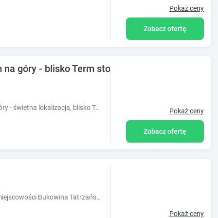
Pokaż ceny
Zobacz ofertę
 na góry - blisko Term stoków
Obiekt Noclegi SIUSTER z widokiem na góry - świetna lokalizacja, blisko Term Bukovina oraz stoków!
Pokaż ceny
Zobacz ofertę
Obiekt Silent Mountain położony jest w miejscowości Bukowina Tatrzańska i oferuje bezpłatne Wi-Fi, ogród z tarasem oraz widok na miasto. Odległ
Pokaż ceny