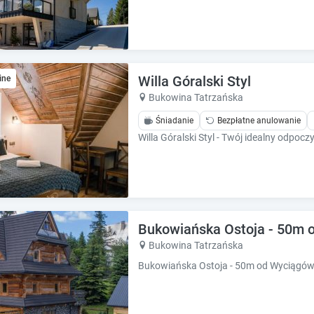
e
e
s
s
.
.
Willa Góralski Styl
ine
Bukowina Tatrzańska
Śniadanie
Bezpłatne anulowanie
Willa Góralski Styl - Twój idealny odpoc
Bukowiańska Ostoja - 50m o
Bukowina Tatrzańska