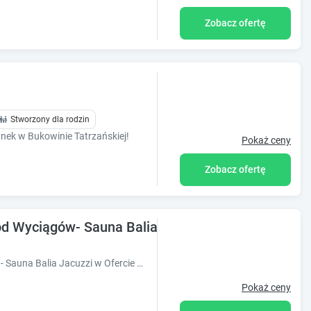
Zobacz ofertę
Stworzony dla rodzin
zynek w Bukowinie Tatrzańskiej!
Pokaż ceny
Zobacz ofertę
d Wyciągów- Sauna Balia Jacuzzi w Ofercie
Bukowiańska Ostoja - 50m od Wyciągów- Sauna Balia Jacuzzi w Ofercie znajduje się w Bukowinie Tatrzańskiej, 60 metrów od wyciągów narciarskich
Pokaż ceny