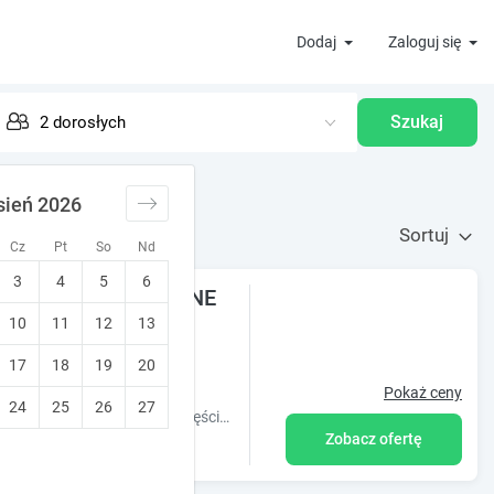
Dodaj
Zaloguj się
Szukaj
sień 2026
Sortuj
Cz
Pt
So
Nd
3
4
5
6
u - rezerwacja ONLINE
10
11
12
13
!
Stworzony dla rodzin
17
18
19
20
Pokaż ceny
24
25
26
27
Willa na Olczańskim Wierchu oferuje wypoczynek w cichej i zielonej części Bukowiny Tatrzańskiej z dala od zgiełku.
Zobacz ofertę
kcie