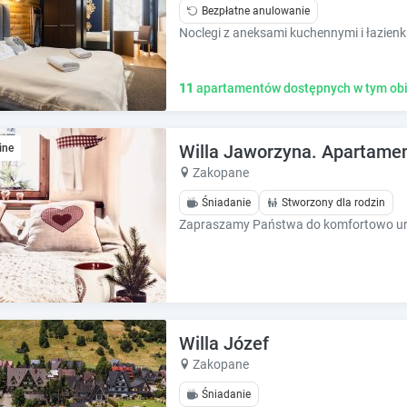
k
k
Bezpłatne anulowanie
k
k
e
e
y
y
t
t
11
apartamentów dostępnych w tym obi
o
o
g
g
e
e
Willa Jaworzyna. Apartament
ine
t
t
Zakopane
t
t
h
h
Śniadanie
Stworzony dla rodzin
e
e
k
k
e
e
y
y
b
b
o
o
a
a
Willa Józef
r
r
Zakopane
d
d
s
s
Śniadanie