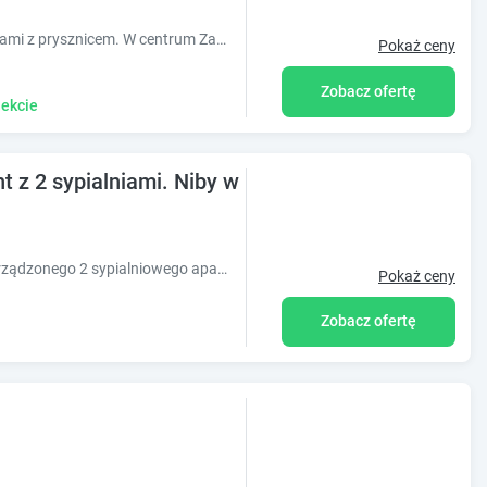
Noclegi z aneksami kuchennymi i łazienkami z prysznicem. W centrum Zakopanego. Każdy apartament jest na parterze i ma prywatne wejście od zewnątrz.
Pokaż ceny
Zobacz ofertę
ekcie
 z 2 sypialniami. Niby w lesie, a w sercu miasta.
Zapraszamy Państwa do komfortowo urządzonego 2 sypialniowego apartamentu z łazienką i w pełni wyposażoną kuchnią. W samym sercu miasta!
Pokaż ceny
Zobacz ofertę