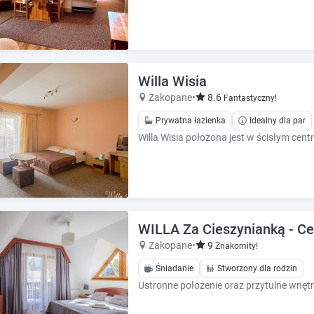
e
e
s
s
.
.
Willa Wisia
Zakopane
•
8.6
Fantastyczny!
Prywatna łazienka
Idealny dla par
WILLA Za Cieszynianką - C
Zakopane
•
9
Znakomity!
Śniadanie
Stworzony dla rodzin