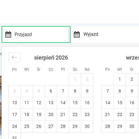
P
P
r
r
egi w górach
noclegi Podhale
noclegi Zakopane
sierpień 2026
wrze
e
e
s
s
Pn
Wt
Śr
Cz
Pt
So
Nd
Pn
Wt
Śr
s
s
t
t
1
2
1
2
Zamieszkaj w przytulnym, 
h
h
e
e
Zakopane
3
4
5
6
7
8
9
7
8
9
d
d
Bezpłatna zmiana terminu
10
11
12
13
14
15
o
16
14
15
16
o
w
w
17
18
19
20
21
22
23
21
22
23
n
n
a
a
24
25
26
27
28
29
30
28
29
30
r
r
r
r
31