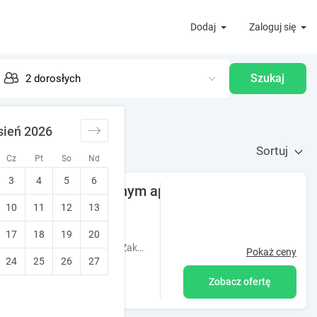
Dodaj
Zaloguj się
Szukaj
sień 2026
Sortuj
Cz
Pt
So
Nd
3
4
5
6
doskonale wyposażonym apartamencie z tarasem
10
11
12
13
17
18
19
20
willaTatiana premium: komfortowe apartamenty z duszą w centrum Zakopanego. Góralski styl, tarasy z widokiem na Giewont i relaks blisko Krupówek.
Pokaż ceny
24
25
26
27
Zobacz ofertę