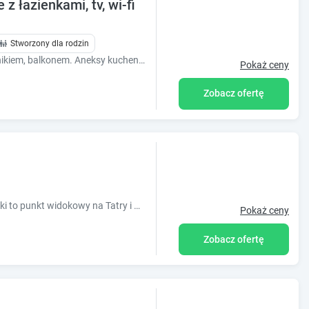
z łazienkami, tv, wi-fi
Stworzony dla rodzin
Część pokoi dodatkowo z lodówką, czajnikiem, balkonem. Aneksy kuchenne, pralka, ping-pong, grill. Sala zabaw dla dzieci! Organizujemy wycieczki!
Pokaż ceny
Zobacz ofertę
W urokliwej okolicy. 3 minuty do Antałówki to punkt widokowy na Tatry i miasto Zakopane. Również do restauracji 3 minuty, pieszo do Krupówek 15-20 min
Pokaż ceny
Zobacz ofertę