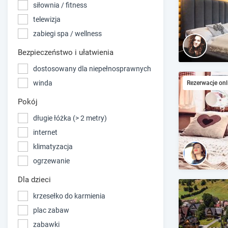
siłownia / fitness
telewizja
zabiegi spa / wellness
Bezpieczeństwo i ułatwienia
dostosowany dla niepełnosprawnych
winda
Rezerwacje onl
Pokój
długie łóżka (> 2 metry)
internet
klimatyzacja
ogrzewanie
Dla dzieci
krzesełko do karmienia
plac zabaw
zabawki