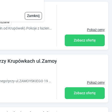
 Zakopanego
Zamknij
idziane
Góralski domek - centr Zakopanego (5 min.od Krupówek).Pokoje z łazienkami,łóżka małżeńskie,TV internet,mikrofalówka,czajnik,lodówka,ręczniki.
Pokaż ceny
Zobacz ofertę
 przy Krupówkach ul.Zamoyskiego
Willa z ogrodem w samym sercu Zakopanego!przy ul.ZAMOYSKIEGO 19 B 200m do Krupówek, metrów do najbliższego przystanku, skąd możecie ruszyć na szlak!
Pokaż ceny
Zobacz ofertę