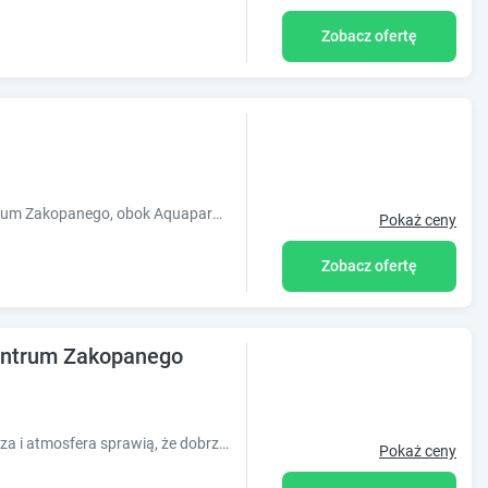
Zobacz ofertę
Willa Wisia położona jest w ścisłym centrum Zakopanego, obok Aquaparku. Odległość do Krupówek 5 minut spacerkiem a do dworca PKS/PKP 8 minut.
Pokaż ceny
Zobacz ofertę
entrum Zakopanego
Ustronne położenie oraz przytulne wnętrza i atmosfera sprawią, że dobrze u nas wypoczniesz. Sprawdź też nasz gabinet terapii manualnej i osteopatii.
Pokaż ceny