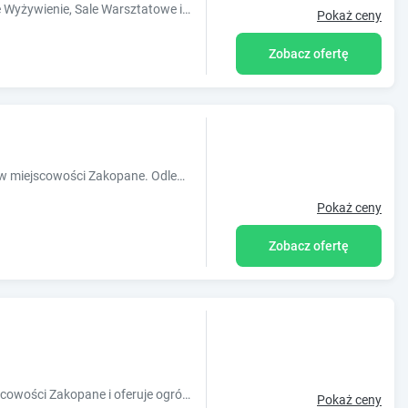
Willa Józef: Idealna Baza dla Grup! Pełne Wyżywienie, Sale Warsztatowe i Basen 50m od Stoku Harenda.
Pokaż ceny
Zobacz ofertę
Obiekt Apartament Ornak położony jest w miejscowości Zakopane. Odległość ważnych miejsc od obiektu: Aqua Park Zakopane ? 1,4 km, Dworzec PKP
Pokaż ceny
Zobacz ofertę
Obiekt Villa Cecylia położony jest w miejscowości Zakopane i oferuje ogród, wspólny salon oraz widok na góry. Na terenie obiektu znajduje się p
Pokaż ceny