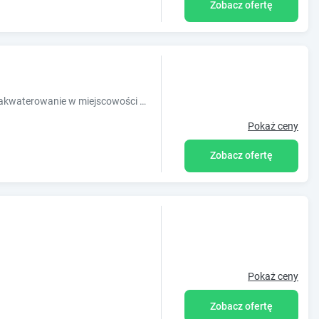
Zobacz ofertę
Obiekt Pokoje Gościnne Agusia oferuje zakwaterowanie w miejscowości Zakopane. Odległość ważnych miejsc od obiektu: Dworzec PKP Zakopane ? 3,7
Pokaż ceny
Zobacz ofertę
Pokaż ceny
Zobacz ofertę