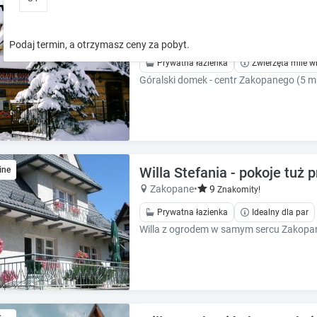
o
o
Góralski domek w centrum
w
w
k
k
Zakopane
•
9.8
Wyjątkowy!
Podaj termin, a otrzymasz ceny za pobyt.
e
e
Prywatna łazienka
Zwierzęta mile w
y
y
t
t
o
o
i
i
n
n
t
t
e
e
Willa Stefania - pokoje tuż
r
ine
r
a
a
Zakopane
•
9
Znakomity!
c
c
Prywatna łazienka
Idealny dla par
t
t
w
w
i
i
t
t
h
h
t
t
h
h