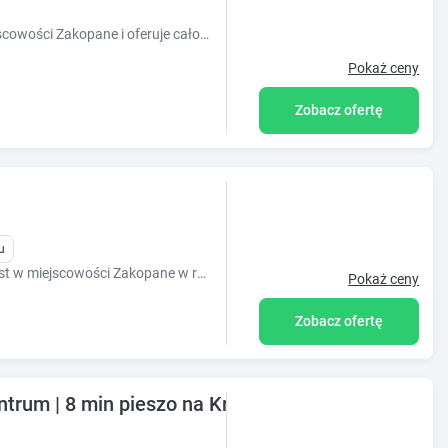
Obiekt Morskie oko położony jest w miejscowości Zakopane i oferuje całoroczny odkryty basen, saunę, wannę z hydromasażem, a także balkon z wid
Pokaż ceny
Zobacz ofertę
u
Obiekt Zakopiańskie Zacisze położony jest w miejscowości Zakopane w regionie małopolskie i oferuje bezpłatne Wi-Fi, sprzęt do grillowania, ogr?
Pokaż ceny
Zobacz ofertę
ntrum | 8 min pieszo na Krupówki | ANEKS KUCH