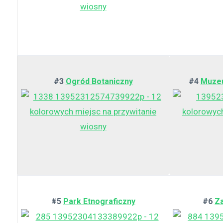
#3
Ogród Botaniczny
#4
Muzeu
#5
Park Etnograficzny
#6
Z