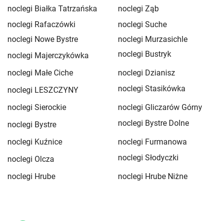
noclegi Białka Tatrzańska
noclegi Ząb
noclegi Rafaczówki
noclegi Suche
noclegi Nowe Bystre
noclegi Murzasichle
noclegi Bustryk
noclegi Majerczykówka
noclegi Małe Ciche
noclegi Dzianisz
noclegi Stasikówka
noclegi LESZCZYNY
noclegi Sierockie
noclegi Gliczarów Górny
noclegi Bystre Dolne
noclegi Bystre
noclegi Kuźnice
noclegi Furmanowa
noclegi Słodyczki
noclegi Olcza
noclegi Hrube
noclegi Hrube Niżne