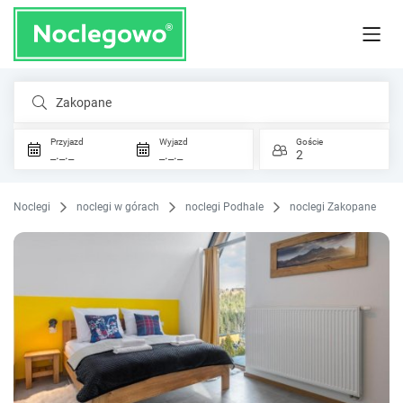
Zakopane
Przyjazd
Wyjazd
Goście
_._._
_._._
2
Noclegi
noclegi w górach
noclegi Podhale
noclegi Zakopane