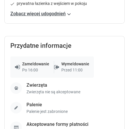
.
.
60 m²
prywatna łazienka
internet
prywatna łazienka z wejściem w pokoju
parking
telewizja
lodówka
pokaż więcej
Zobacz więcej udogodnień
Sypialnia 1
:
Sypialnia 2
:
Salon 1
:
Łóżko podwójne
:
1
Łóżko podwójne
:
1
Łóżko p
Przydatne informacje
Sprawdź dostępność
Zameldowanie
Wymeldowanie
Zgłoś brakujące informacje
Po 16:00
Przed 11:00
Zwierzęta
Zwierzęta nie są akceptowane
Palenie
Palenie jest zabronione
Akceptowane formy płatności