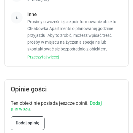
Inne
Prosimy o wcześniejsze poinformowanie obiektu
Chłabówka Apartments o planowanej godzinie
przyjazdu. Aby to zrobić, możesz wpisać treść
prośby w miejscu na życzenia specjalne lub
skontaktować się bezpośrednio z obiektem,
korzystając z danych kontaktowych widniejących w
Przeczytaj więcej
potwierdzeniu rezerwacji. W odpowiedzi na
koronawirusa (COVID-19) ten obiekt zapewnia
obecnie dodatkowe środki bezpieczeństwa i środki
sanitarne. W odpowiedzi na koronawirusa (COVID-
Opinie gości
19) ten obiekt podjął środki mające na celu ochronę
gości i personelu. Niektóre usługi i udogodnienia
Ten obiekt nie posiada jeszcze opinii.
Dodaj
mogą być niedostępne lub ograniczone. W obiekcie
pierwszą.
obowiązuje zakaz organizowania wieczorów
panieńskich, kawalerskich itp. Depozyt na poczet
Dodaj opinię
zniszczeń w wysokości PLN 500 jest wymagany po
przyjeździe. Będzie to płatność gotówkowa.