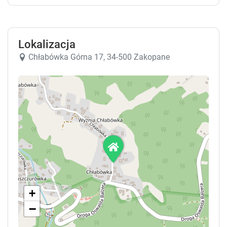
Zapłacona kwota powinna zostać zwrócona w
ciągu 7 dni od wymeldowania. Całość depozytu
zostanie zwrócona przelewem bankowym po
Lokalizacja
sprawdzeniu stanu obiektu.
Chłabówka Górna 17, 34-500 Zakopane
+
−