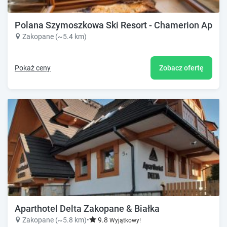
Polana Szymoszkowa Ski Resort - Chamerion Apart
Zakopane (~5.4 km)
Pokaż ceny
Zobacz ofertę
Aparthotel Delta Zakopane & Białka
Zakopane (~5.8 km)
•
9.8
Wyjątkowy!