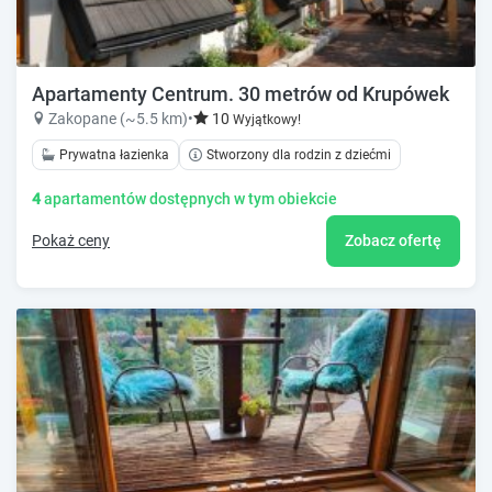
Apartamenty Centrum. 30 metrów od Krupówek
Zakopane (~5.5 km)
•
10
Wyjątkowy!
Prywatna łazienka
Stworzony dla rodzin z dziećmi
4
apartamentów dostępnych w tym obiekcie
Pokaż ceny
Zobacz ofertę