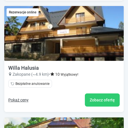
Rezerwacje online
Willa Halusia
Zakopane (~4.9 km)
•
10
Wyjątkowy!
Bezpłatne anulowanie
Pokaż ceny
Zobacz ofertę