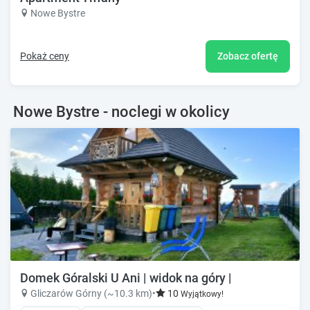
Nowe Bystre
Pokaż ceny
Zobacz ofertę
Nowe Bystre - noclegi w okolicy
Domek Góralski U Ani | widok na góry |
Gliczarów Górny (~10.3 km)
•
10
Wyjątkowy!