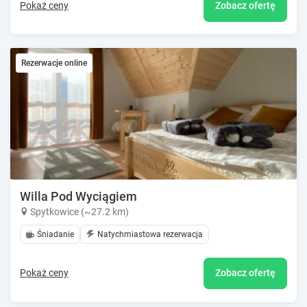
Pokaż ceny
Zobacz ofertę
Rezerwacje online
Willa Pod Wyciągiem
Spytkowice (~27.2 km)
Śniadanie
Natychmiastowa rezerwacja
Pokaż ceny
Zobacz ofertę