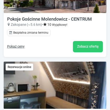
Pokoje Gościnne Molendowicz - CENTRUM
Zakopane (~5.6 km)
•
10
Wyjątkowy!
Bezpłatna zmiana terminu
Pokaż ceny
Zobacz ofertę
Rezerwacje online