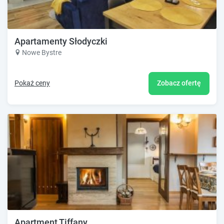
Apartamenty Słodyczki
Nowe Bystre
Pokaż ceny
Zobacz ofertę
Apartment Tiffany