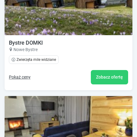
Bystre DOMKI
Nowe Bystre
Zwierzęta mile widziane
Pokaż ceny
Zobacz ofertę