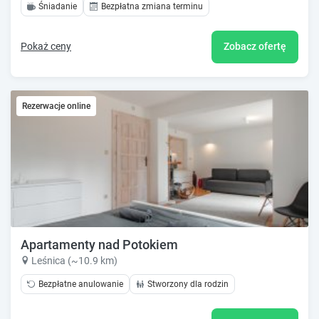
Śniadanie
Bezpłatna zmiana terminu
Pokaż ceny
Zobacz ofertę
Rezerwacje online
Apartamenty nad Potokiem
Leśnica (~10.9 km)
Bezpłatne anulowanie
Stworzony dla rodzin