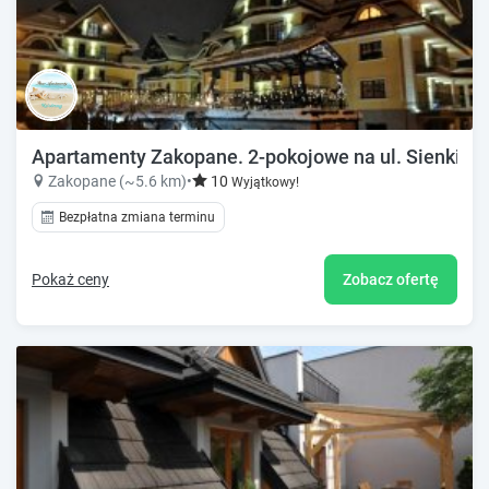
Apartamenty Zakopane. 2-pokojowe na ul. Sienkiew
Zakopane (~5.6 km)
•
10
Wyjątkowy!
Bezpłatna zmiana terminu
Pokaż ceny
Zobacz ofertę