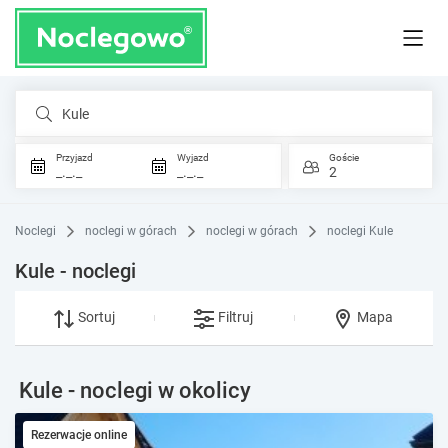
Kule
Przyjazd
Wyjazd
Goście
_._._
_._._
2
Noclegi
noclegi w górach
noclegi w górach
noclegi Kule
Kule - noclegi
Sortuj
Filtruj
Mapa
Kule - noclegi w okolicy
Rezerwacje online