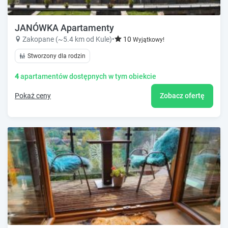
JANÓWKA Apartamenty
Zakopane (~5.4 km od Kule)
•
10
Wyjątkowy!
Stworzony dla rodzin
4
apartamentów dostępnych w tym obiekcie
Pokaż ceny
Zobacz ofertę