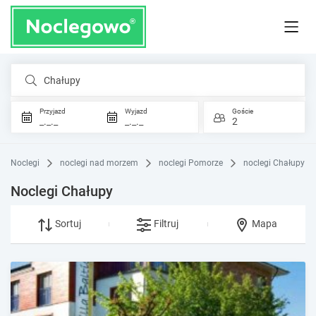
Chałupy
Przyjazd
Wyjazd
Goście
_._._
_._._
2
Noclegi
noclegi nad morzem
noclegi Pomorze
noclegi Chałupy
Noclegi Chałupy
Sortuj
Filtruj
Mapa