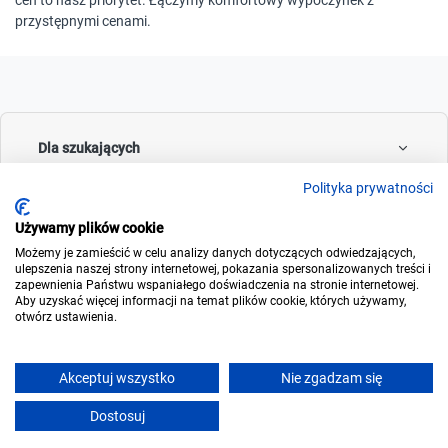
cen to nasz priorytet. Łączymy komfortowy wypoczynek z
przystępnymi cenami.
Dla szukających
Polityka prywatności
Używamy plików cookie
Dla wynajmujących
Możemy je zamieścić w celu analizy danych dotyczących odwiedzających,
ulepszenia naszej strony internetowej, pokazania spersonalizowanych treści i
zapewnienia Państwu wspaniałego doświadczenia na stronie internetowej.
Aby uzyskać więcej informacji na temat plików cookie, których używamy,
otwórz ustawienia.
O noclegowo
Akceptuj wszystko
Nie zgadzam się
Dostosuj
© 2006-2026
Noclegowo.pl