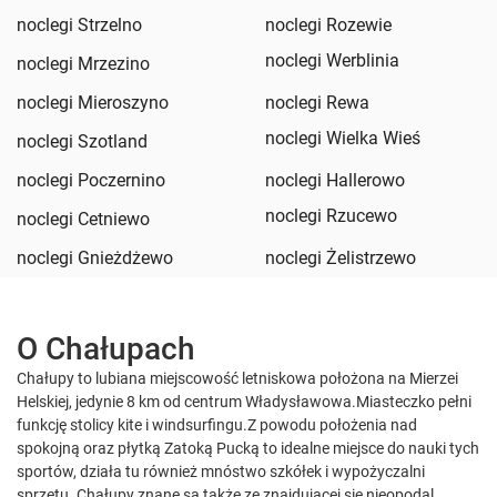
noclegi Strzelno
noclegi Rozewie
noclegi Werblinia
noclegi Mrzezino
noclegi Mieroszyno
noclegi Rewa
noclegi Wielka Wieś
noclegi Szotland
noclegi Poczernino
noclegi Hallerowo
noclegi Rzucewo
noclegi Cetniewo
noclegi Gnieżdżewo
noclegi Żelistrzewo
O Chałupach
Chałupy to lubiana miejscowość letniskowa położona na Mierzei
Helskiej, jedynie 8 km od centrum Władysławowa.Miasteczko pełni
funkcję stolicy kite i windsurfingu.Z powodu położenia nad
spokojną oraz płytką Zatoką Pucką to idealne miejsce do nauki tych
sportów, działa tu również mnóstwo szkółek i wypożyczalni
sprzętu. Chałupy znane są także ze znajdującej się nieopodal