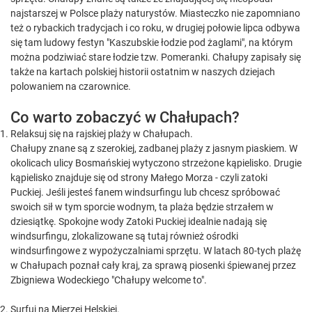
najstarszej w Polsce plaży naturystów. Miasteczko nie zapomniano
też o rybackich tradycjach i co roku, w drugiej połowie lipca odbywa
się tam ludowy festyn "Kaszubskie łodzie pod żaglami", na którym
można podziwiać stare łodzie tzw. Pomeranki. Chałupy zapisały się
także na kartach polskiej historii ostatnim w naszych dziejach
polowaniem na czarownice.
Co warto zobaczyć w Chałupach?
Relaksuj się na rajskiej plaży w Chałupach.
Chałupy znane są z szerokiej, zadbanej plaży z jasnym piaskiem. W
okolicach ulicy Bosmańskiej wytyczono strzeżone kąpielisko. Drugie
kąpielisko znajduje się od strony Małego Morza - czyli zatoki
Puckiej. Jeśli jesteś fanem windsurfingu lub chcesz spróbować
swoich sił w tym sporcie wodnym, ta plaża będzie strzałem w
dziesiątkę. Spokojne wody Zatoki Puckiej idealnie nadają się
windsurfingu, zlokalizowane są tutaj również ośrodki
windsurfingowe z wypożyczalniami sprzętu. W latach 80-tych plażę
w Chałupach poznał cały kraj, za sprawą piosenki śpiewanej przez
Zbigniewa Wodeckiego "Chałupy welcome to".
Surfuj na Mierzei Helskiej.