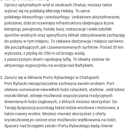
Oprócz optymalnych wód w okolicach Chałup, możesz także
wybrać się na pobliską Mierzeję Helską. To serce
polskiego kitesurfingu i windsurfingu. Unikatowe ukształtowanie,
położenie, dobrze rozwinięta infrastruktura obejmująca liczne
kempingi, pensjonaty, hotele, bary, restauracje i wiele szkółek
sportów wodnych oraz specyficzny klimat zdecydowanie zachęcają
do pobytu w tym miejscu. To ciekawa destynacja i miejsce zarówno
dla początkujących, jak i zaawansowanych surferów. Ponad 30 km
wybrzeża, z płytką do 250 m od brzegu wodą
z piaszczystym dnem i spokojną taflą. To idealny zestaw do
aktywnego wypoczynku na wodzie nad Bałtykiem.
Zanurz się w klimacie Portu Rybackiego w Chałupach.
Port Rybacki niezaprzeczalnie zachwyca swoim urokiem. Port
ułatwia cumowanie niewielkich łodzi rybackich, statków. Jeśli lubisz
morski klimat, istnieje możliwość wypożyczania tradycyjnych
drewnianych łodzi żaglowych, z których możesz skorzystać. Do
Twojej dyspozycji pozostają także łodzie wiosłowe i motorowe, a
także rowery wodne. Możesz również skorzystać z oferty
wycieczkowej po zatoce oraz możliwości wędkowania na łodzi.
Spacery nad brzegiem zatoki i Portu Rybackiego będą równie