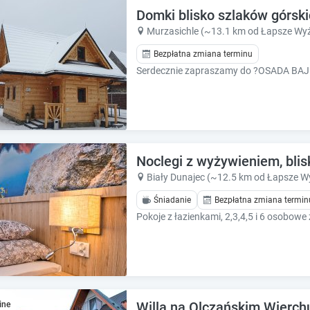
e
e
Domki blisko szlaków górsk
.
.
Murzasichle (~13.1 km od Łapsze Wy
P
P
Bezpłatna zmiana terminu
r
r
e
e
s
s
s
s
t
t
h
h
e
e
q
q
Noclegi z wyżywieniem, bli
u
u
Biały Dunajec (~12.5 km od Łapsze W
e
e
s
Śniadanie
Bezpłatna zmiana termin
s
t
t
i
i
o
o
n
n
m
m
a
a
r
r
Willa na Olczańskim Wierch
ine