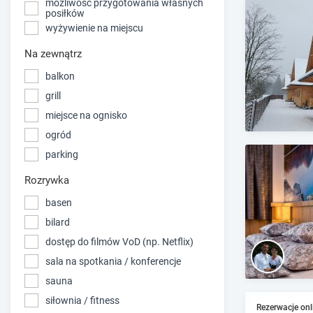
możliwość przygotowania własnych
posiłków
wyżywienie na miejscu
Na zewnątrz
balkon
grill
miejsce na ognisko
ogród
parking
Rozrywka
basen
bilard
dostęp do filmów VoD (np. Netflix)
sala na spotkania / konferencje
sauna
siłownia / fitness
Rezerwacje onl