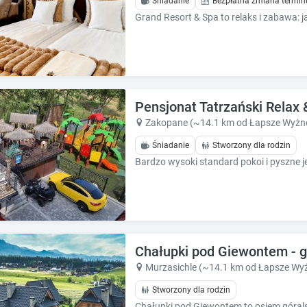
Śniadanie
Bezpłatna zmiana termin
e
e
s
s
.
.
Pensjonat Tatrzański Relax
Zakopane (~14.1 km od Łapsze Wyżn
Śniadanie
Stworzony dla rodzin
Chałupki pod Giewontem - g
Murzasichle (~14.1 km od Łapsze Wy
Stworzony dla rodzin