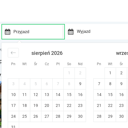
P
P
r
r
egi Małopolska
noclegi Łapsze Wyżne
sierpień 2026
wrze
e
e
s
s
apsze Wyżne
Pn
Wt
Śr
Cz
Pt
So
Nd
Pn
Wt
Śr
s
s
t
t
1
2
1
2
ne - noclegi w okolicy
h
h
e
e
3
4
5
6
7
8
9
7
8
9
Domek Góralski U Ani | widok
d
d
10
11
12
13
14
15
o
16
14
15
16
o
Gliczarów Górny (~10.4 km od Łapsz
w
w
Śniadanie
Bezpłatna zmiana termin
17
18
19
20
21
22
23
21
22
23
n
n
a
a
24
25
26
27
28
29
30
28
29
30
r
r
r
r
31