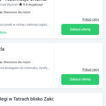
psze Wyżne)
•
9.6
Wyjątkowy!
Stworzony dla rodzin
Pokaż ceny
Willa na Olczańskim Wierchu oferuje wypoczynek w cichej i zielonej części Bukowiny Tatrzańskiej z dala od zgiełku.
Zobacz ofertę
kcie
la
Stworzony dla rodzin
Oferujemy komfortowe pokoje z łazienkami dostępem do internetu, strefy spa, sali fitness i opcją pysznych śniadań w formie bufetu.
Pokaż ceny
Zobacz ofertę
legi w Tatrach blisko Zakopanego