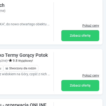
ich
żne)
Serdecznie zapraszamy do ?OSADA BAJKA", do nowo otwartego obiektu składającego się z 4 domków położonych w małej ale jakże przepięknej i cichej okolic
Pokaż ceny
Zobacz ofertę
sko Termy Gorący Potok
yżne)
•
9.8
Wyjątkowy!
u
Stworzony dla rodzin
Pokoje z łazienkami, 2,3,4,5 i 6 osobowe z widokiem na Góry, część z nich posiada balkony, w obiekcie dostępne są aneksy kuchenne w pełni wyposażone
Pokaż ceny
Zobacz ofertę
u - rezerwacja ONLINE