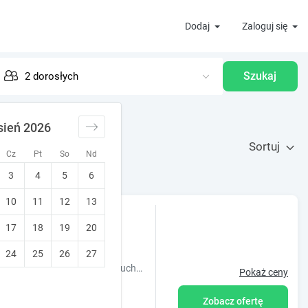
Dodaj
Zaloguj się
Szukaj
sień 2026
Sortuj
Cz
Pt
So
Nd
3
4
5
6
10
11
12
13
 na góry |
17
18
19
20
e Wyżne)
•
10
Wyjątkowy!
u
24
25
26
27
Świerkowy domek z widokiem na Tatry dla 4 osób. Salon z aneksem kuchennym, dwie łazienki. Cicha okolica, dobra baza wypadowa na wyciągi narciarskie.
Pokaż ceny
Zobacz ofertę