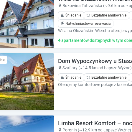
k
k
Bukowina Tatrzańska (~9.6 km od Ła
k
k
e
e
Śniadanie
Bezpłatne anulowanie
y
y
Natychmiastowa rezerwacja
t
t
o
o
g
g
4
apartamentów dostępnych w tym obie
e
e
t
t
t
t
Dom Wypoczynkowy u Stasz
ine
h
h
Szaflary (~14.5 km od Łapsze Wyżne)
e
e
k
k
Śniadanie
Bezpłatne anulowanie
e
e
y
y
b
b
o
o
a
a
r
r
d
d
Limba Resort Komfort – noc
s
s
Poronin (~12.9 km od Łapsze Wyżne)