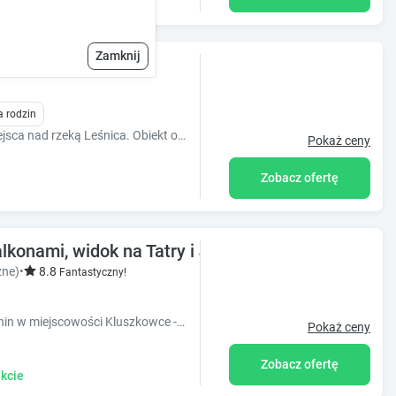
Zamknij
a rodzin
Zapraszamy do ustronnego i cichego miejsca nad rzeką Leśnica. Obiekt otoczony lasem zapewnia 100% prywatności/
Pokaż ceny
Zobacz ofertę
alkonami, widok na Tatry i Jezioro Czorsztyńskie
żne)
•
8.8
Fantastyczny!
Willa "Pienińska położone są w sercu Pienin w miejscowości Kluszkowce - malowniczej miejscowości. Wolne terminy na ferie i zniżki na dłuższe pobyty!
Pokaż ceny
Zobacz ofertę
kcie