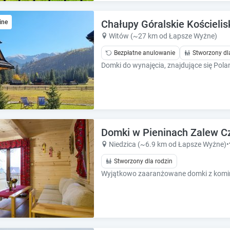
e
e
c
c
Chałupy Góralskie Kościeli
a
ine
a
l
l
Witów (~27 km od Łapsze Wyżne)
e
e
Bezpłatne anulowanie
Stworzony dl
n
n
d
d
a
a
r
r
a
a
n
n
d
d
s
Domki w Pieninach Zalew Cz
s
e
e
Niedzica (~6.9 km od Łapsze Wyżne)
•
l
l
Stworzony dla rodzin
e
e
c
c
t
t
a
a
d
d
a
a
t
t