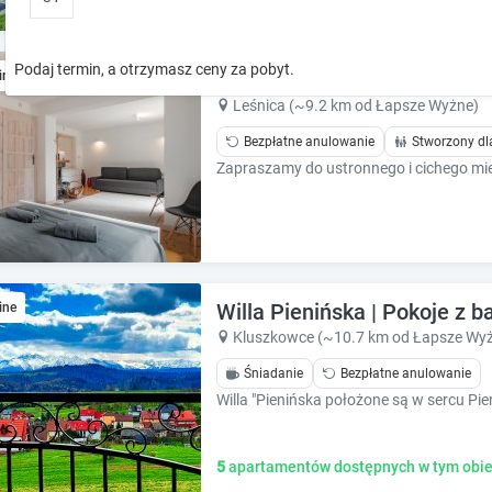
o
o
w
w
k
k
Podaj termin, a otrzymasz ceny za pobyt.
Apartamenty nad Potokiem
ine
e
e
y
y
Leśnica (~9.2 km od Łapsze Wyżne)
t
t
Bezpłatne anulowanie
Stworzony dl
o
o
i
i
n
n
t
t
e
e
r
r
a
a
Willa Pienińska | Pokoje z b
ine
c
c
t
t
Kluszkowce (~10.7 km od Łapsze Wy
w
w
Śniadanie
Bezpłatne anulowanie
i
i
t
t
h
h
t
t
5
apartamentów dostępnych w tym obie
h
h