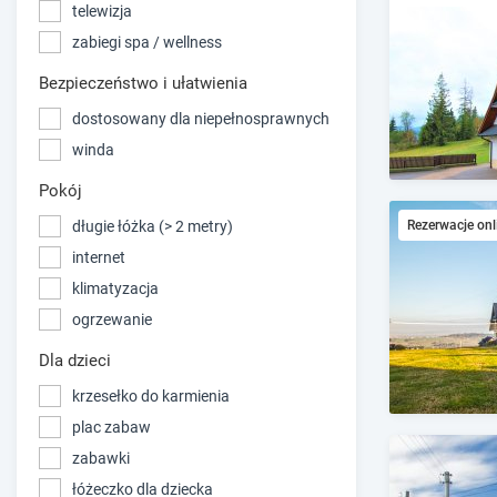
telewizja
zabiegi spa / wellness
Bezpieczeństwo i ułatwienia
dostosowany dla niepełnosprawnych
winda
Pokój
długie łóżka (> 2 metry)
Rezerwacje onl
internet
klimatyzacja
ogrzewanie
Dla dzieci
krzesełko do karmienia
plac zabaw
zabawki
łóżeczko dla dziecka