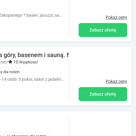
Limba Resort Komfort w Poroninie koło Zakopanego ? basen, jacuzzi, sauny i komfortowy wypoczynek dla całej rodziny.
Pokaż ceny
Zobacz ofertę
góry, basenem i sauną. Na uboczu !!!
żne)
•
10
Wyjątkowy!
y dla rodzin
Dom z dużym ogrodem na uboczu dla 10-14 osób: 5 pokoi, salon z jadalnią, 4 łazienki, 2 kuchnie, sauna, grota solna, basen, grill, ognisko, atrakcje.
Pokaż ceny
Zobacz ofertę