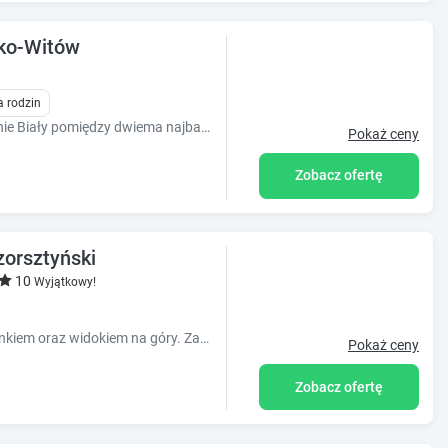
sko-Witów
a rodzin
Domki do wynajęcia, znajdujące się Polanie Biały pomiędzy dwiema najbardziej znanymi dolinami tatrzańskimi- Dolina Kościeliska & Dolina Chochołowska.
Pokaż ceny
Zobacz ofertę
orsztyński
10
Wyjątkowy!
Wyjątkowo zaaranżowane domki z kominkiem oraz widokiem na góry. Zapraszamy rodziny z dziećmi, dla których przygotowaliśmy specjalne udogodnienia.
Pokaż ceny
Zobacz ofertę