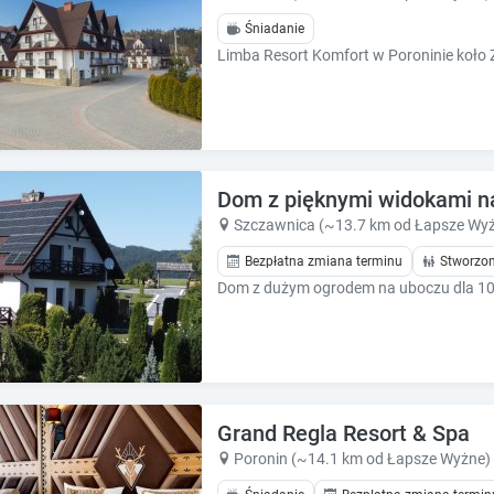
h
h
o
o
Śniadanie
r
r
t
t
c
c
u
u
t
t
s
s
f
f
Dom z pięknymi widokami na 
o
o
Szczawnica (~13.7 km od Łapsze Wy
r
r
c
c
Bezpłatna zmiana terminu
Stworzon
h
h
a
a
n
n
g
g
i
i
n
n
g
g
Grand Regla Resort & Spa
d
d
Poronin (~14.1 km od Łapsze Wyżne)
a
a
t
t