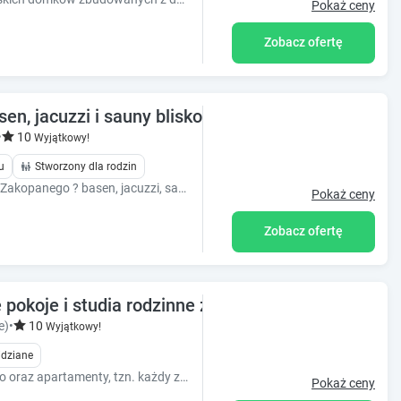
Pokaż ceny
Zobacz ofertę
en, jacuzzi i sauny blisko Zakopanego
•
10
Wyjątkowy!
u
Stworzony dla rodzin
Limba Resort Premium w Poroninie koło Zakopanego ? basen, jacuzzi, sauny i komfortowy wypoczynek w górskim klimacie.
Pokaż ceny
Zobacz ofertę
pokoje i studia rodzinne z łazienkami aneksami b
e)
•
10
Wyjątkowy!
idziane
Posiadamy komfortowe pokoje typ studio oraz apartamenty, tzn. każdy z indywidualną łazienką, aneksem kuchennym, balkonem. Własny parking i plac zabaw.
Pokaż ceny