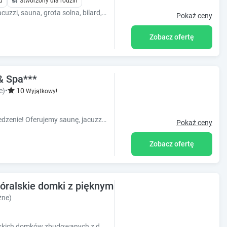
u
Stworzony dla rodzin
Grand Resort & Spa to relaks i zabawa: jacuzzi, sauna, grota solna, bilard, ping-pong, cymbergaj, piłkarzyki oraz pyszne śniadania.
Pokaż ceny
Zobacz ofertę
 & Spa***
e)
•
10
Wyjątkowy!
Bardzo wysoki standard pokoi i pyszne jedzenie! Oferujemy saunę, jacuzzi, basen, taras widokowy z leżakami, duży grill, trampolinę.
Pokaż ceny
Zobacz ofertę
óralskie domki z pięknym widokiem na Tatry!
żne)
Chałupki pod Giewontem to osiem góralskich domków zbudowanych z drewna świerkowego gdzie tradycja łączy się z nowoczesnością.