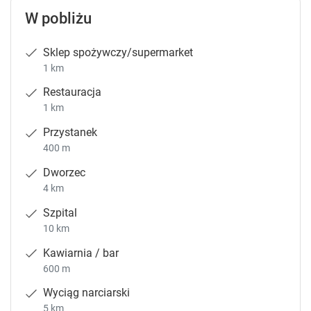
W pobliżu
Sklep spożywczy/supermarket
1 km
Restauracja
1 km
Przystanek
400 m
Dworzec
4 km
Szpital
10 km
Kawiarnia / bar
600 m
Wyciąg narciarski
5 km