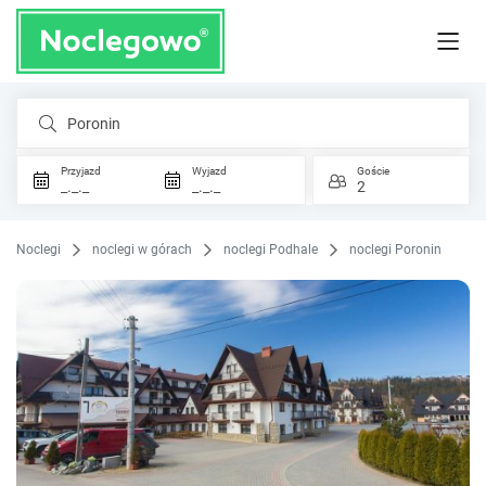
Poronin
Przyjazd
Wyjazd
Goście
_._._
_._._
2
Noclegi
noclegi w górach
noclegi Podhale
noclegi Poronin