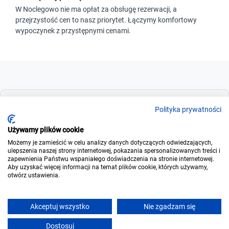
W Noclegowo nie ma opłat za obsługę rezerwacji, a
przejrzystość cen to nasz priorytet. Łączymy komfortowy
wypoczynek z przystępnymi cenami.
Dla szukających
Polityka prywatności
Używamy plików cookie
Możemy je zamieścić w celu analizy danych dotyczących odwiedzających,
Dla wynajmujących
ulepszenia naszej strony internetowej, pokazania spersonalizowanych treści i
zapewnienia Państwu wspaniałego doświadczenia na stronie internetowej.
Aby uzyskać więcej informacji na temat plików cookie, których używamy,
otwórz ustawienia.
O noclegowo
Akceptuj wszystko
Nie zgadzam się
Dostosuj
Napisz
Zadzwoń
Rezerwuj