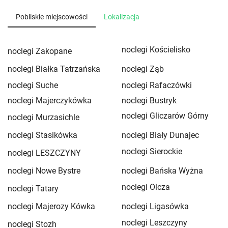
Pobliskie miejscowości
Lokalizacja
noclegi Kościelisko
noclegi Zakopane
noclegi Białka Tatrzańska
noclegi Ząb
noclegi Suche
noclegi Rafaczówki
noclegi Majerczykówka
noclegi Bustryk
noclegi Gliczarów Górny
noclegi Murzasichle
noclegi Stasikówka
noclegi Biały Dunajec
noclegi Sierockie
noclegi LESZCZYNY
noclegi Nowe Bystre
noclegi Bańska Wyżna
noclegi Olcza
noclegi Tatary
noclegi Majerozy Kówka
noclegi Ligasówka
noclegi Leszczyny
noclegi Stozh