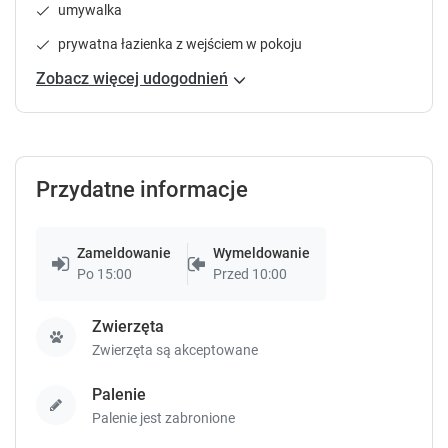
umywalka
t
t
c
c
prywatna łazienka z wejściem w pokoju
u
u
t
t
Zobacz więcej udogodnień
s
s
f
f
o
o
r
r
c
c
Przydatne informacje
h
h
a
a
n
n
Zameldowanie
Wymeldowanie
g
g
Po 15:00
Przed 10:00
i
i
n
n
Zwierzęta
g
g
Zwierzęta są akceptowane
d
d
a
a
t
t
Palenie
e
e
Palenie jest zabronione
s
s