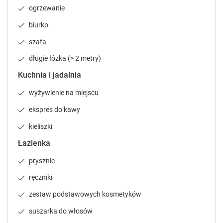
e
e
ogrzewanie
y
y
t
t
biurko
o
o
szafa
g
g
e
e
długie łóżka (> 2 metry)
t
t
t
t
Kuchnia i jadalnia
h
h
wyżywienie na miejscu
e
e
k
k
ekspres do kawy
e
e
y
y
kieliszki
b
b
Łazienka
o
o
a
a
prysznic
r
r
ręczniki
d
d
s
s
zestaw podstawowych kosmetyków
h
h
o
o
suszarka do włosów
r
r