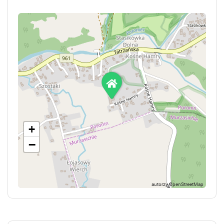
9:00?20:00
? Dzieci do 3 roku życia mogą przebywać bezpłatnie
bez dodatkowych świadczeń, śpiąc z rodzicami
? Limba Resort Komfort nie posiada windy
? Płatność na miejscu realizowana jest gotówką
? Pobyt ze zwierzętami możliwy po wcześniejszym
kontakcie z recepcją (w okresie wakacji i ferii mogą
obowiązywać ograniczenia)
+
−