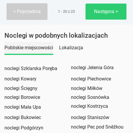
Poprzednia
Następna
1 - 20 z 23
Noclegi w podobnych lokalizacjach
Pobliskie miejscowości
Lokalizacja
noclegi Jelenia Góra
noclegi Szklarska Poręba
noclegi Kowary
noclegi Piechowice
noclegi Ścięgny
noclegi Miłków
noclegi Borowice
noclegi Sosnówka
noclegi Kostrzyca
noclegi Mała Upa
noclegi Bukowiec
noclegi Staniszów
noclegi Pec pod Sněžkou
noclegi Podgórzyn