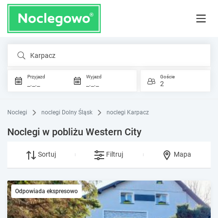
Karpacz
Przyjazd
Wyjazd
Goście
_._._
_._._
2
Noclegi
noclegi Dolny Śląsk
noclegi Karpacz
Noclegi w pobliżu Western City
Sortuj
Filtruj
Mapa
Odpowiada ekspresowo