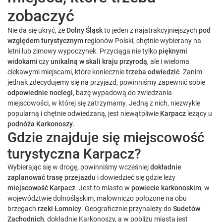
zobaczyć
Nie da się ukryć, że
Dolny Śląsk
to jeden z najatrakcyjniejszych
pod
względem turystycznym
regionów Polski, chętnie wybierany na
letni lub zimowy wypoczynek. Przyciąga nie tylko
pięknymi
widokam
i czy
unikalną w skali kraju przyrodą
, ale i wieloma
ciekawymi miejscami, które koniecznie
trzeba odwiedzić
. Zanim
jednak zdecydujemy się na przyjazd, powinniśmy zapewnić sobie
odpowiednie noclegi
, bazę wypadową do zwiedzania
miejscowości, w której się zatrzymamy. Jedną z nich, niezwykle
popularną i chętnie odwiedzaną, jest niewątpliwie
Karpacz
leżący u
podnóża Karkonoszy.
Gdzie znajduje się miejscowość
turystyczna Karpacz?
Wybierając się w drogę, powinniśmy wcześniej
dokładnie
zaplanować trasę przejazdu
i dowiedzieć się gdzie leży
miejscowość Karpacz
. Jest to miasto w
powiecie karkonoskim
, w
województwie dolnośląskim, malowniczo położone na obu
brzegach
rzeki Łomnicy
. Geograficznie przynależy do
Sudetów
Zachodnich
, dokładnie Karkonoszy, a w pobliżu miasta jest