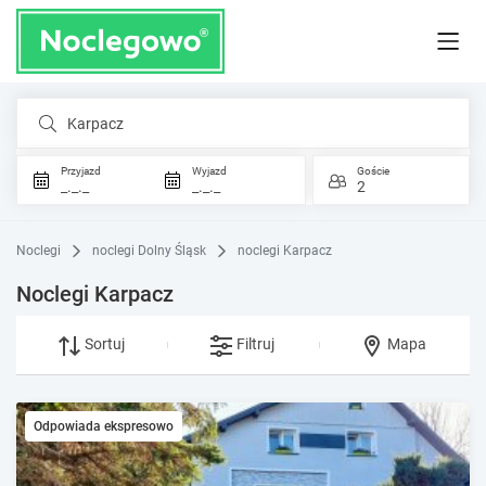
Karpacz
Przyjazd
Wyjazd
Goście
_._._
_._._
2
Noclegi
noclegi Dolny Śląsk
noclegi Karpacz
Noclegi Karpacz
Sortuj
Filtruj
Mapa
Odpowiada ekspresowo