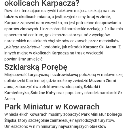
okolicach Karpacza?
Równie interesujące rozrywki i ciekawe miejsca czekają na nas
także w okolicach miasta
, a jeśli przyjedziemy
tutaj w zimie
,
Karpacz zapewni nam wszystko, co jest potrzebne do
uprawiania
sportów zimowych
. Liczne ośrodki narciarskie czekają już kilka min
spacerem od centrum, gdzie można skorzystać z wyciągów
narciarskich na stokach chętnie odwiedzanych przez miłośników
„białego szaleństwa”
, podobnie, jak ośrodek
Karpacz Ski Arena
. Z
innych miejsc w
okolicach Karpacza
na trasie wycieczki
powinniśmy umieścić:
Szklarską Porębę
Miejscowość
turystyczną i uzdrowiskową
położoną w malowniczej
dolinie rzeki Kamiennej, gdzie możemy zwiedzić
Muzeum Ziemi
Juna
, zobaczyć dwa efektowne wodospady,
Szklarki i
Kamieńczyka, Śnieżne Kotły
oraz popularny ośrodek narciarski Ski
Arena.
Park Miniatur w Kowarach
W niedalekich
Kowarach
musimy zobaczyć
Park Miniatur Dolnego
Śląska
, który szczególnie zainteresuje najmłodszych turystów.
Umieszczono w nim miniatury
najważniejszych obiektów