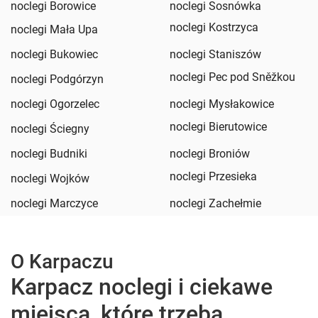
noclegi Borowice
noclegi Sosnówka
noclegi Kostrzyca
noclegi Mała Upa
noclegi Bukowiec
noclegi Staniszów
noclegi Pec pod Sněžkou
noclegi Podgórzyn
noclegi Ogorzelec
noclegi Mysłakowice
noclegi Bierutowice
noclegi Ściegny
noclegi Budniki
noclegi Broniów
noclegi Przesieka
noclegi Wojków
noclegi Marczyce
noclegi Zachełmie
O Karpaczu
Karpacz noclegi i ciekawe
miejsca, które trzeba