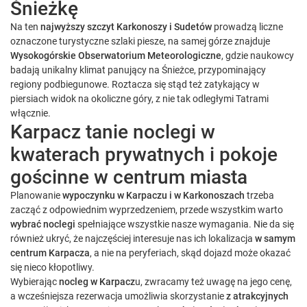
Śnieżkę
Na ten
najwyższy szczyt Karkonoszy i Sudetów
prowadzą liczne
oznaczone turystyczne szlaki piesze, na samej górze znajduje
Wysokogórskie Obserwatorium Meteorologiczne
, gdzie naukowcy
badają unikalny klimat panujący na Śnieżce, przypominający
regiony podbiegunowe. Roztacza się stąd też zatykający w
piersiach widok na okoliczne góry, z nie tak odległymi Tatrami
włącznie.
Karpacz tanie noclegi w
kwaterach prywatnych i pokoje
gościnne w centrum miasta
Planowanie
wypoczynku w Karpaczu i w Karkonoszach
trzeba
zacząć z odpowiednim wyprzedzeniem, przede wszystkim warto
wybrać noclegi
spełniające wszystkie nasze wymagania. Nie da się
również ukryć, że najczęściej interesuje nas ich lokalizacja
w samym
centrum Karpacza
, a nie na peryferiach, skąd dojazd może okazać
się nieco kłopotliwy.
Wybierając
nocleg w Karpacz
u, zwracamy też uwagę na jego cenę,
a wcześniejsza rezerwacja umożliwia skorzystanie
z atrakcyjnych