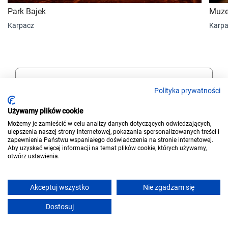
Park Bajek
Muze
Karpacz
Karpa
Atrakcje w Karpaczu
Polityka prywatności
Używamy plików cookie
Możemy je zamieścić w celu analizy danych dotyczących odwiedzających,
ulepszenia naszej strony internetowej, pokazania spersonalizowanych treści i
zapewnienia Państwu wspaniałego doświadczenia na stronie internetowej.
Aby uzyskać więcej informacji na temat plików cookie, których używamy,
Szukaj wygodnie
otwórz ustawienia.
Stawiamy na proste i wygodne rozwiązania w wyszukiwaniu
noclegów. Użyj praktycznych filtrów. Zarezerwuj online lub
zadzwoń do gospodarza.
Akceptuj wszystko
Nie zgadzam się
Dostosuj
Rezerwuj bezpiecznie