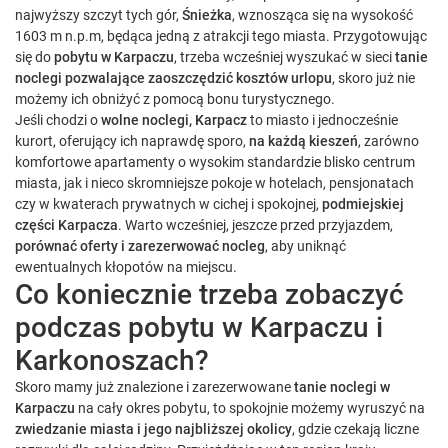
najwyższy szczyt tych gór,
Śnieżka
, wznosząca się na wysokość
1603 m n.p.m, będąca jedną z atrakcji tego miasta. Przygotowując
się do
pobytu w Karpaczu
, trzeba wcześniej wyszukać w sieci
tanie
noclegi pozwalające zaoszczędzić kosztów urlopu
, skoro już nie
możemy ich obniżyć z pomocą bonu turystycznego.
Jeśli chodzi o
wolne noclegi, Karpacz
to miasto i jednocześnie
kurort, oferujący ich naprawdę sporo,
na każdą kieszeń
, zarówno
komfortowe apartamenty o wysokim standardzie blisko centrum
miasta, jak i nieco skromniejsze pokoje w hotelach, pensjonatach
czy w kwaterach prywatnych w cichej i spokojnej,
podmiejskiej
części Karpacza
. Warto wcześniej, jeszcze przed przyjazdem,
porównać oferty i zarezerwować nocleg
, aby uniknąć
ewentualnych kłopotów na miejscu.
Co koniecznie trzeba zobaczyć
podczas pobytu w Karpaczu i
Karkonoszach?
Skoro mamy już znalezione i zarezerwowane
tanie noclegi w
Karpaczu
na cały okres pobytu, to spokojnie możemy wyruszyć na
zwiedzanie miasta i jego najbliższej okolicy
, gdzie czekają liczne