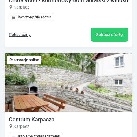
Chata Wald - Komfortowy Dom Góralski z widokiem 
Karpacz
Stworzony dla rodzin
Pokaż ceny
Zobacz ofertę
Rezerwacje online
Centrum Karpacza
Karpacz
Bezpłatna zmiana terminu