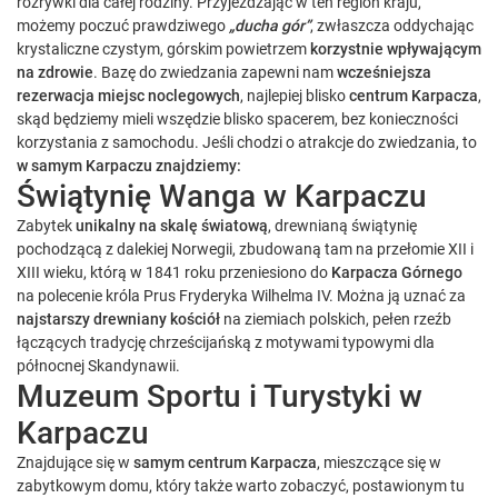
rozrywki dla całej rodziny. Przyjeżdżając w ten region kraju,
możemy poczuć prawdziwego
„ducha gór”
, zwłaszcza oddychając
krystaliczne czystym, górskim powietrzem
korzystnie wpływającym
na zdrowie
. Bazę do zwiedzania zapewni nam
wcześniejsza
rezerwacja miejsc noclegowych
, najlepiej blisko
centrum Karpacza
,
skąd będziemy mieli wszędzie blisko spacerem, bez konieczności
korzystania z samochodu. Jeśli chodzi o atrakcje do zwiedzania, to
w samym Karpaczu znajdziemy:
Świątynię Wanga w Karpaczu
Zabytek
unikalny na skalę światową
, drewnianą świątynię
pochodzącą z dalekiej Norwegii, zbudowaną tam na przełomie XII i
XIII wieku, którą w 1841 roku przeniesiono do
Karpacza Górnego
na polecenie króla Prus Fryderyka Wilhelma IV. Można ją uznać za
najstarszy drewniany kościół
na ziemiach polskich, pełen rzeźb
łączących tradycję chrześcijańską z motywami typowymi dla
północnej Skandynawii.
Muzeum Sportu i Turystyki w
Karpaczu
Znajdujące się w
samym centrum Karpacza
, mieszczące się w
zabytkowym domu, który także warto zobaczyć, postawionym tu