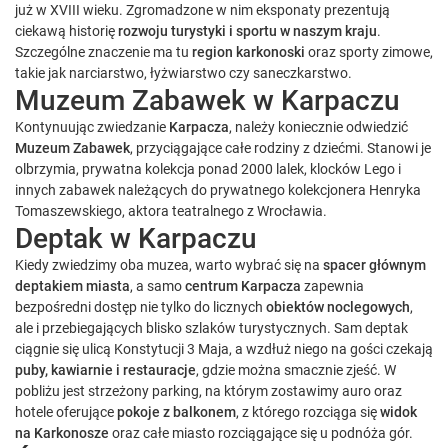
już w XVIII wieku. Zgromadzone w nim eksponaty prezentują
ciekawą historię
rozwoju turystyki i sportu w naszym kraju
.
Szczególne znaczenie ma tu
region karkonoski
oraz sporty zimowe,
takie jak narciarstwo, łyżwiarstwo czy saneczkarstwo.
Muzeum Zabawek w Karpaczu
Kontynuując zwiedzanie
Karpacza
, należy koniecznie odwiedzić
Muzeum Zabawek
, przyciągające całe rodziny z dziećmi. Stanowi je
olbrzymia, prywatna kolekcja ponad 2000 lalek, klocków Lego i
innych zabawek należących do prywatnego kolekcjonera Henryka
Tomaszewskiego, aktora teatralnego z Wrocławia.
Deptak w Karpaczu
Kiedy zwiedzimy oba muzea, warto wybrać się na
spacer głównym
deptakiem miasta
, a samo
centrum Karpacza
zapewnia
bezpośredni dostęp nie tylko do licznych
obiektów noclegowych
,
ale i przebiegających blisko szlaków turystycznych. Sam deptak
ciągnie się ulicą Konstytucji 3 Maja, a wzdłuż niego na gości czekają
puby, kawiarnie i restauracje
, gdzie można smacznie zjeść. W
pobliżu jest strzeżony parking, na którym zostawimy auro oraz
hotele oferujące
pokoje z balkonem
, z którego rozciąga się
widok
na Karkonosze
oraz całe miasto rozciągające się u podnóża gór.