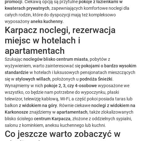
promocji
. Ciekawą opcją są przytulne
pokoje z łazienkami w
kwaterach prywatnych
, zapewniających komfortowe noclegi dla
całych rodzin, które do dyspozycji mają też kompleksowo
wyposażony
aneks kuchenny.
Karpacz noclegi, rezerwacja
miejsc w hotelach i
apartamentach
Szukając
noclegów blisko centrum miasta
, pobytów z
wyżywieniem, warto zainteresować się
pokojami o bardzo wysokim
standardzie
w hotelach i luksusowych pensjonatach mieszczących
się w
stylowych willach
, położonych u
podnóża Śnieżki
.
Wynajmiemy w nich
pokoje 2, 3, czy 4-osobowe
wyposażone we
wszystko, co będzie nam potrzebne do wypoczynku, płaski
telewizor, telewizję kablową, Wi-Fi, a część pokoi posiada taras lub
balkon
z widokiem na góry
. Równie ciekawe
noclegi z widokiem na
Karkonosze
znajdziemy w
apartamentach
, także zlokalizowanych
blisko ścisłego
centrum Karpacza
, złożone z oddzielnych sypialni,
salonu z kominkiem, aneksu kuchennego lub kuchni.
Co jeszcze warto zobaczyć w