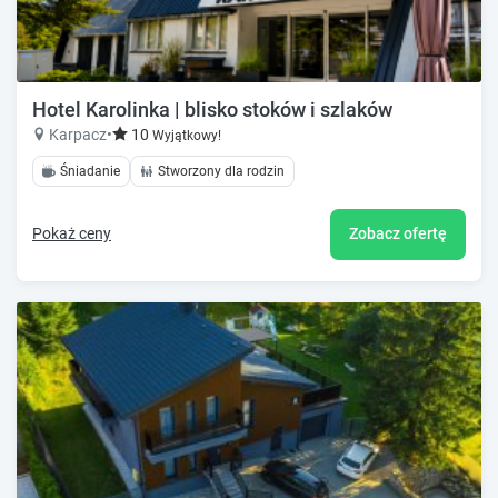
Hotel Karolinka | blisko stoków i szlaków
Karpacz
•
10
Wyjątkowy!
Śniadanie
Stworzony dla rodzin
Pokaż ceny
Zobacz ofertę