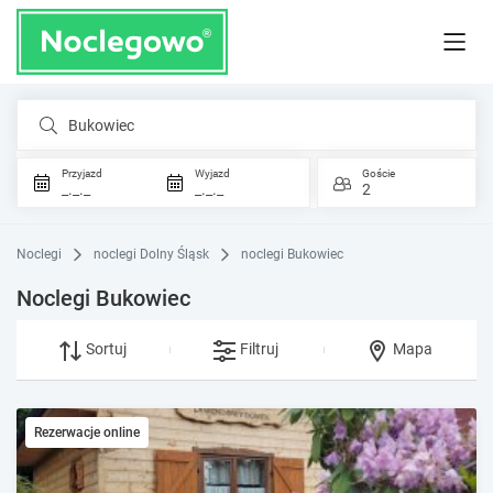
Bukowiec
Przyjazd
Wyjazd
Goście
_._._
_._._
2
Noclegi
noclegi Dolny Śląsk
noclegi Bukowiec
Noclegi Bukowiec
Sortuj
Filtruj
Mapa
Rezerwacje online