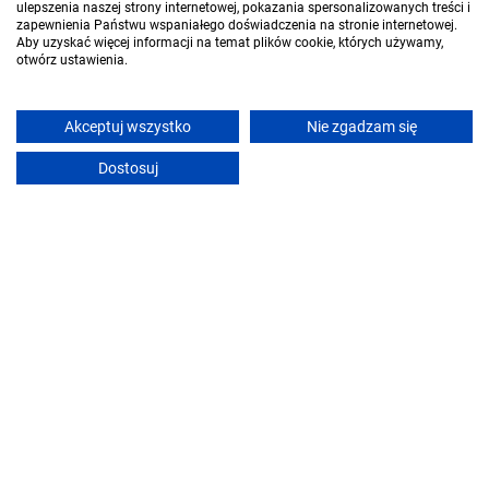
ulepszenia naszej strony internetowej, pokazania spersonalizowanych treści i
zapewnienia Państwu wspaniałego doświadczenia na stronie internetowej.
Aby uzyskać więcej informacji na temat plików cookie, których używamy,
Poprzednia
Następna
1 - 20 z 166
otwórz ustawienia.
Akceptuj wszystko
Nie zgadzam się
Noclegi w podobnych lokalizacjach
Dostosuj
Pobliskie miejscowości
Lokalizacja
noclegi Jelenia Góra
noclegi Karpacz
noclegi Kowary
noclegi Piechowice
noclegi Kostrzyca
noclegi Karpniki
noclegi Miłków
noclegi Ścięgny
noclegi Mysłakowice
noclegi Wojanów
noclegi Staniszów
noclegi Czarnów