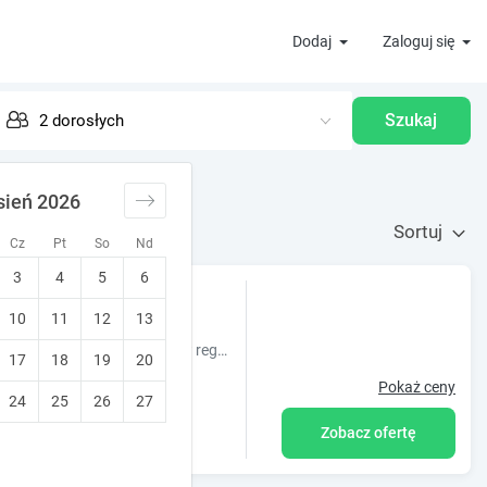
Dodaj
Zaloguj się
Szukaj
sień 2026
Sortuj
Cz
Pt
So
Nd
3
4
5
6
10
11
12
13
Obiekt Karkonoskie Siodło położony jest w miejscowości Kostrzyca w regionie dolnośląskie i oferuje bezpłatne Wi-Fi, plac zabaw, sezonowy odkryt
17
18
19
20
Pokaż ceny
24
25
26
27
Zobacz ofertę