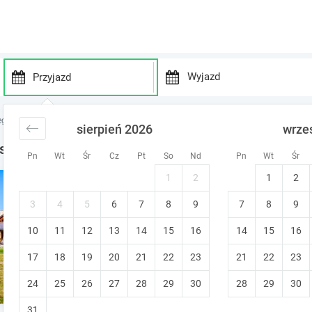
P
P
r
r
egi Dolny Śląsk
noclegi Kostrzyca
sierpień 2026
wrze
e
e
s
s
strzyca
Pn
Wt
Śr
Cz
Pt
So
Nd
Pn
Wt
Śr
s
s
t
t
1
2
1
2
Karkonoskie Siodło
h
h
e
e
Kostrzyca
3
4
5
6
7
8
9
7
8
9
d
d
10
11
12
13
14
15
o
16
14
15
16
o
w
w
17
18
19
20
21
22
23
21
22
23
n
n
a
a
24
25
26
27
28
29
30
28
29
30
r
r
r
r
31