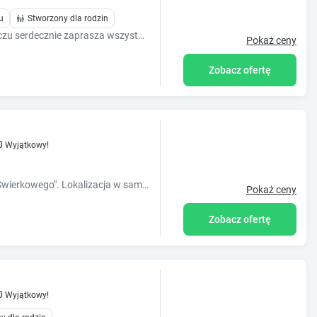
u
Stworzony dla rodzin
Pensjonat Lawendowy Dworek w Karpaczu serdecznie zaprasza wszystkich Państwa do niezapomnianego wypoczynku u podnóża Śnieżki.
Pokaż ceny
Zobacz ofertę
0
Wyjątkowy!
Zapraszamy do naszego apartamentu "Świerkowego". Lokalizacja w samym centrum ,100 metrów na deptak. Kapitalny remont w 2022 roku.
Pokaż ceny
Zobacz ofertę
0
Wyjątkowy!