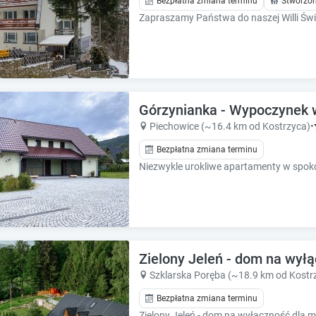
Bezpłatna zmiana terminu
Stworzon
e
e
s
s
.
.
Górzynianka - Wypoczynek 
Piechowice (~16.4 km od Kostrzyca)
•
Bezpłatna zmiana terminu
Zielony Jeleń - dom na wył
Szklarska Poręba (~18.9 km od Kostr
Bezpłatna zmiana terminu