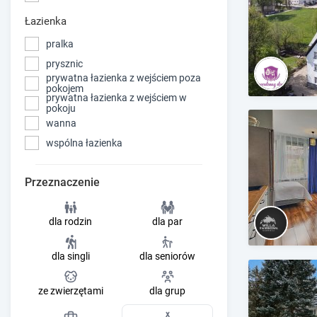
Łazienka
pralka
prysznic
prywatna łazienka z wejściem poza
pokojem
prywatna łazienka z wejściem w
pokoju
wanna
wspólna łazienka
Przeznaczenie
dla rodzin
dla par
dla singli
dla seniorów
ze zwierzętami
dla grup