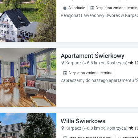
h
h
o
o
Śniadanie
Bezpłatna zmiana termin
r
r
t
t
c
c
u
u
t
t
s
s
f
f
Apartament Świerkowy
o
o
Karpacz (~6.6 km od Kostrzyca)
•
1
r
r
c
c
Bezpłatna zmiana terminu
h
h
a
a
n
n
g
g
i
i
n
n
g
g
Willa Świerkowa
d
d
Karpacz (~6.8 km od Kostrzyca)
•
1
a
a
t
t