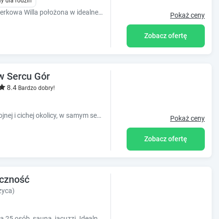
y dla rodzin
Zapraszamy Państwa do naszej Willi Świerkowa Willa położona w idealnej lokalizacji. 300 metrów do centrum. Cisza i spokój. Odpoczynek
Pokaż ceny
Zobacz ofertę
w Sercu Gór
8.4
Bardzo dobry!
Niezwykle urokliwe apartamenty w spokojnej i cichej okolicy, w samym sercu gór.
Pokaż ceny
Zobacz ofertę
ączność
zyca)
Zielony Jeleń - dom na wyłączność dla ma 25 osób, sauna, jacuzzi. Idealny na workation, uroczystości, spotkania rodzinne, wakacje, urlop oraz święta.