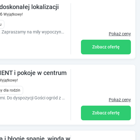
oskonałej lokalizacji
.6
Wyjątkowy!
u
Nowy obiekt nowoczesna WILLA SKAŁA. Zapraszamy na mily wypoczynek w Skale..........
Pokaż ceny
Zobacz ofertę
ENT i pokoje w centrum
Wyjątkowy!
y dla rodzin
Apartament i przytulne pokoje z łazienkami. Do dyspozycji Gości ogród z miejscem na grilla i placem zabaw. Obiekt idealny dla rodzin.
Pokaż ceny
Zobacz ofertę
a i błogie spanie, winda w budynku, od was 9,5/10