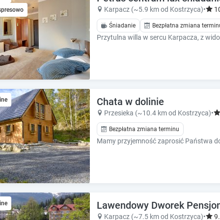
k
k
Karpacz (~5.9 km od Kostrzyca)
•
1
spresowo
k
k
e
e
Śniadanie
Bezpłatna zmiana termin
y
y
t
t
o
o
g
g
e
e
t
t
t
t
Chata w dolinie
ine
h
h
Przesieka (~10.4 km od Kostrzyca)
•
e
e
k
k
Bezpłatna zmiana terminu
e
e
y
y
b
b
o
o
a
a
r
r
d
d
Lawendowy Dworek Pensjona
ine
s
s
Karpacz (~7.5 km od Kostrzyca)
•
9