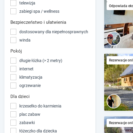
telewizja
Odpowiada ek
zabiegi spa / wellness
Bezpieczeństwo i ułatwienia
dostosowany dla niepełnosprawnych
winda
Pokój
długie łóżka (> 2 metry)
Rezerwacje onl
internet
klimatyzacja
ogrzewanie
Dla dzieci
krzesełko do karmienia
plac zabaw
zabawki
Rezerwacje onl
łóżeczko dla dziecka