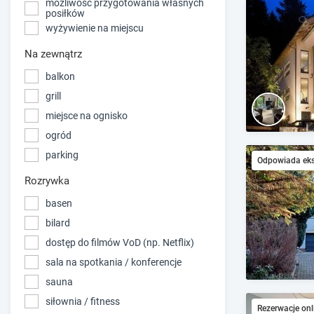
możliwość przygotowania własnych
posiłków
wyżywienie na miejscu
Na zewnątrz
balkon
grill
miejsce na ognisko
ogród
parking
Odpowiada ek
Rozrywka
basen
bilard
dostęp do filmów VoD (np. Netflix)
sala na spotkania / konferencje
sauna
siłownia / fitness
Rezerwacje onl