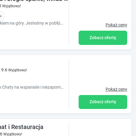
0
Wyjątkowy!
u
Przytulna willa w sercu Karpacza, z widokiem na góry. Jesteśmy w pobliżu wielu atrakcji. Oferujemy komfortowe pokoje (większość z balkonem).
Pokaż ceny
Zobacz ofertę
9.6
Wyjątkowy!
Mamy przyjemność zaprosić Państwa do Chaty na wspaniałe i niezapomniane chwile spędzone blisko natury w jednym z najpiękniejszych miejsc w Sudetach.
Pokaż ceny
Zobacz ofertę
t i Restauracja
.6
Wyjątkowy!