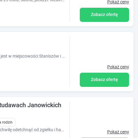
Pokaż ceny
Zobacz ofertę
Obiekt Staniszowska Przystań położony jest w miejscowości Staniszów i oferuje wspólny salon oraz klimatyzację. Odległość ważnych miejsc od
Pokaż ceny
Zobacz ofertę
Rudawach Janowickich
a rodzin
To urocze miejsce pozwoli Wam choć na chwilę odetchnąć od zgiełku i hałasu przysłowiowego "wielkiego miasta". Serdecznie zapraszamy :)
Pokaż ceny