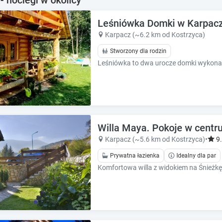
e
e
c
c
Leśniówka Domki w Karpac
a
a
l
l
Karpacz (~6.2 km od Kostrzyca)
e
e
Stworzony dla rodzin
n
n
d
d
a
a
r
r
a
a
n
n
d
d
s
Willa Maya. Pokoje w centru
s
e
e
Karpacz (~5.6 km od Kostrzyca)
•
9
l
l
Prywatna łazienka
Idealny dla par
e
e
c
c
t
t
a
a
d
d
a
a
t
t