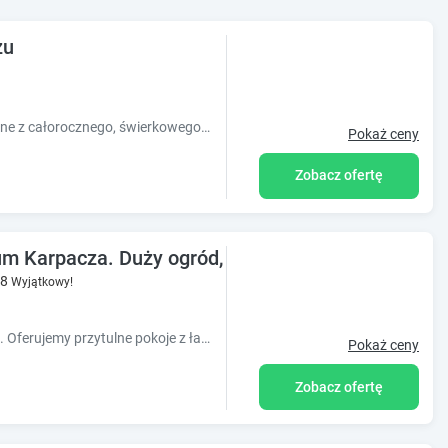
zu
Leśniówka to dwa urocze domki wykonane z całorocznego, świerkowego bala, o powierzchni ok. 75m2 każdy, z przynależnym prywatnym ogrodem i parkingiem.
Pokaż ceny
Zobacz ofertę
m Karpacza. Duży ogród, parking, miejsce na grill
.8
Wyjątkowy!
Komfortowa willa z widokiem na Śnieżkę. Oferujemy przytulne pokoje z łazienkami. Do dyspozycji Gości dobrze wyposażona kuchnia i miejsce na grilla.
Pokaż ceny
Zobacz ofertę