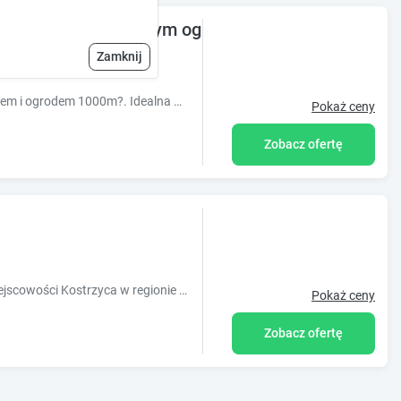
m z kominkiem i dużym ogrodem | Góry (8 os.)
Zamknij
Klimatyczna chatka dla 8 osób z kominkiem i ogrodem 1000m?. Idealna dla rodzin z dziećmi i psami. Cisza, spokój i piękny widok na góry. Zapraszamy!
Pokaż ceny
Zobacz ofertę
Obiekt Sarnia Polana położony jest w miejscowości Kostrzyca w regionie dolnośląskie i oferuje bezpłatne Wi-Fi, plac zabaw, sezonowy odkryty base
Pokaż ceny
Zobacz ofertę