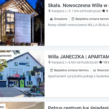
e
e
Skała. Nowoczesna Willa w d
.
.
Karpacz (~5.1 km od Kostrzyca)
•
9
P
P
Śniadanie
Bezpłatna zmiana termin
r
r
e
e
s
s
s
s
t
t
h
h
e
e
q
q
Willa JANECZKA | APARTAM
spresowo
u
u
Karpacz (~6 km od Kostrzyca)
•
10
e
e
s
Bezpłatna zmiana terminu
Stworzon
s
t
t
i
i
o
o
n
n
m
m
a
a
r
r
Petrus centrum lux śniadani
ine