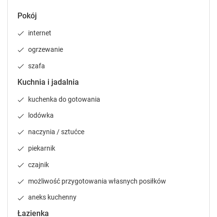
e
e
Zgłoś brakujące informacje
y
y
Pokój
t
t
o
o
internet
g
g
ogrzewanie
e
e
t
t
szafa
t
t
Kuchnia i jadalnia
h
h
26
e
e
kuchenka do gotowania
k
k
Cały dom 13-osobowy
e
e
lodówka
120 m²
piętro 2
prywatna łazienka
y
y
naczynia / sztućce
b
b
internet
telewizja
prysznic
pokaż więcej
o
o
piekarnik
a
a
r
r
czajnik
d
d
Sypialnia 1
:
Sypialnia 1
:
Sypialni
możliwość przygotowania własnych posiłków
s
s
Łóżko podwójne
:
1
Sofa rozkładana
Łóżko p
h
h
podwójna
:
1
aneks kuchenny
o
o
Łazienka
r
r