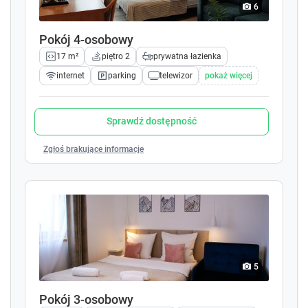
k
k
6
e
e
y
y
Pokój 4-osobowy
t
t
17 m²
piętro 2
prywatna łazienka
o
o
i
i
internet
parking
telewizor
pokaż więcej
n
n
t
t
e
e
Sprawdź dostępność
r
r
a
a
Zgłoś brakujące informacje
c
c
t
t
w
w
i
i
t
t
h
h
t
t
h
h
5
e
e
c
c
Pokój 3-osobowy
a
a