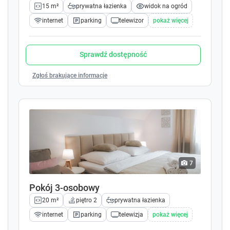
15 m²
prywatna łazienka
widok na ogród
l
l
e
e
internet
parking
telewizor
pokaż więcej
n
n
d
d
a
a
Sprawdź dostępność
r
r
a
a
Zgłoś brakujące informacje
n
n
d
d
s
s
e
e
l
l
e
e
c
c
t
t
7
a
a
d
d
Pokój 3-osobowy
a
a
20 m²
piętro 2
prywatna łazienka
t
t
e
e
internet
parking
telewizja
pokaż więcej
.
.