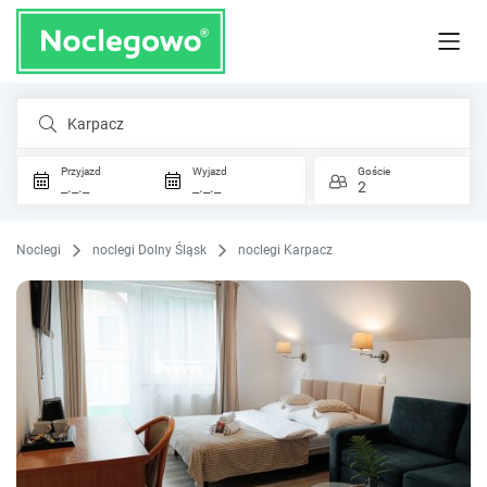
Karpacz
Przyjazd
Wyjazd
Goście
_._._
_._._
2
Noclegi
noclegi Dolny Śląsk
noclegi Karpacz