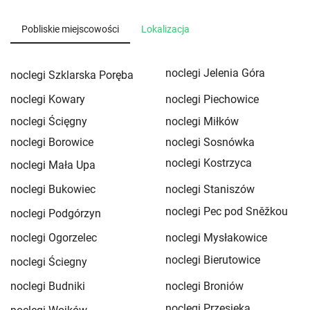
Pobliskie miejscowości
Lokalizacja
noclegi Jelenia Góra
noclegi Szklarska Poręba
noclegi Kowary
noclegi Piechowice
noclegi Ścięgny
noclegi Miłków
noclegi Borowice
noclegi Sosnówka
noclegi Kostrzyca
noclegi Mała Upa
noclegi Bukowiec
noclegi Staniszów
noclegi Pec pod Sněžkou
noclegi Podgórzyn
noclegi Ogorzelec
noclegi Mysłakowice
noclegi Bierutowice
noclegi Ściegny
noclegi Budniki
noclegi Broniów
noclegi Przesieka