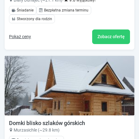
Biały Dunajec (~21.1 km)
•
9.8
Wyjątkowy!
Śniadanie
Bezpłatna zmiana terminu
Stworzony dla rodzin
Pokaż ceny
Zobacz ofertę
Domki blisko szlaków górskich
Murzasichle (~29.8 km)