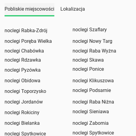
Pobliskie miejscowości
Lokalizacja
noclegi Szaflary
noclegi Rabka-Zdrój
noclegi Poręba Wielka
noclegi Nowy Targ
noclegi Chabówka
noclegi Raba Wyżna
noclegi Rdzawka
noclegi Skawa
noclegi Ponice
noclegi Pyzówka
noclegi Obidowa
noclegi Klikuszowa
noclegi Podsarnie
noclegi Toporzysko
noclegi Jordanów
noclegi Raba Niżna
noclegi Sieniawa
noclegi Rokiciny
noclegi Bielanka
noclegi Zabornia
noclegi Spytkowice
noclegi Spytkowice