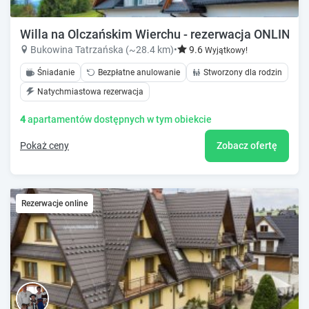
Willa na Olczańskim Wierchu - rezerwacja ONLINE
Bukowina Tatrzańska (~28.4 km)
•
9.6
Wyjątkowy!
Śniadanie
Bezpłatne anulowanie
Stworzony dla rodzin
Natychmiastowa rezerwacja
4
apartamentów dostępnych w tym obiekcie
Pokaż ceny
Zobacz ofertę
Rezerwacje online