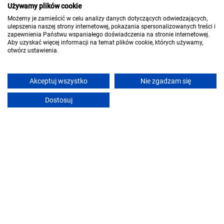
Używamy plików cookie
Gościniec Saba
Możemy je zamieścić w celu analizy danych dotyczących odwiedzających,
Zieleniec (~11.5 km)
ulepszenia naszej strony internetowej, pokazania spersonalizowanych treści i
zapewnienia Państwu wspaniałego doświadczenia na stronie internetowej.
Aby uzyskać więcej informacji na temat plików cookie, których używamy,
otwórz ustawienia.
Pokaż ceny
Zobacz ofertę
Akceptuj wszystko
Nie zgadzam się
Rezerwacje online
Dostosuj
ALL SEASON Lasówka
Lasówka (~10.6 km)
Prywatna łazienka
Zwierzęta mile widziane