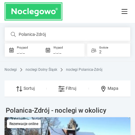
Polanica-Zdrój
Przyjazd
Wyjazd
Goście
_._._
_._._
2
Noclegi
noclegi Dolny Śląsk
noclegi Polanica-Zdrój
Sortuj
Filtruj
Mapa
Polanica-Zdrój - noclegi w okolicy
Rezerwacje online