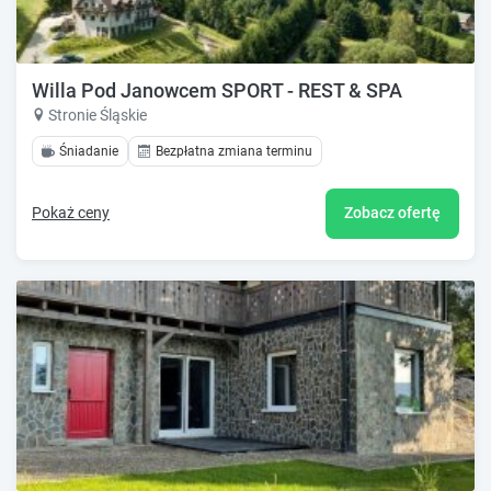
Willa Pod Janowcem SPORT - REST & SPA
Stronie Śląskie
Śniadanie
Bezpłatna zmiana terminu
Pokaż ceny
Zobacz ofertę