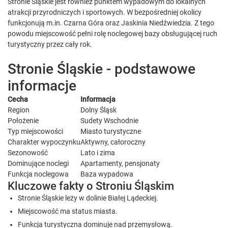
Stronie Śląskie jest również punktem wypadowym do lokalnych
atrakcji przyrodniczych i sportowych. W bezpośredniej okolicy
funkcjonują m.in. Czarna Góra oraz Jaskinia Niedźwiedzia. Z tego
powodu miejscowość pełni rolę noclegowej bazy obsługującej ruch
turystyczny przez cały rok.
Stronie Śląskie - podstawowe
informacje
Cecha
Informacja
Region
Dolny Śląsk
Położenie
Sudety Wschodnie
Typ miejscowości
Miasto turystyczne
Charakter wypoczynku
Aktywny, całoroczny
Sezonowość
Lato i zima
Dominujące noclegi
Apartamenty, pensjonaty
Funkcja noclegowa
Baza wypadowa
Kluczowe fakty o Stroniu Śląskim
Stronie Śląskie leży w dolinie Białej Lądeckiej.
Miejscowość ma status miasta.
Funkcja turystyczna dominuje nad przemysłową.