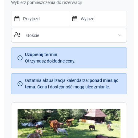
Wybierz pomieszczenia do rezerwacji
nas miłośnicy rowerów. W pobliżu przebiegają
atrakcyjne trasy rowerowe. Chwile wypoczynku umilą
Państwu również wspólne grillowania oraz biesiady
przy ognisku. Nasze gospodarstwo idealnie nadaje
P
P
się do organizacji firmowych imprez integracyjnych.
r
r
Udostępniamy gościom pokoje dwu, cztero i
e
e
pięcioosobowe z pełnym węzłem sanitarnym.
s
s
Serwujemy posiłki w formie bufetu ( śniadania i
s
Uzupełnij termin
.
s
obiadokolacje)
t
Otrzymasz dokładne ceny.
t
h
h
W niewielkiej odległości od nas znajduje się wiele
e
e
atrakcji turystycznych które mogą urozmaicić i
d
Ostatnia aktualizacja kalendarza
d
:
ponad miesiąc
uatrakcyjnić Państwu pobyt. Oto wybrane miejsca
o
temu
.
Cena i dostępność mogą ulec zmianie.
o
które z całą pewnością warto odwiedzić.
w
w
n
n
2 - km - Zalew Chańcza częściowo położony na
a
a
terenie parku krajobrazowego. Piaskowa plaża i
r
r
możliwość wypożyczenia kajaków, łódek, rowerów
r
r
wodnych. Wybrane plaże strzeżone przez ratowników
o
o
WOPR.
w
w