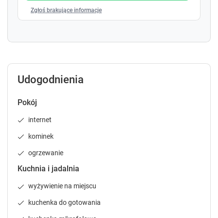
40 – km Busko - Zdrój – znana miejscowość
l
l
Zgłoś brakujące informacje
uzdrowiskowa.
e
e
n
n
d
d
45 - km Opatów – Warto poznać zabytki tej
a
a
atrakcyjnej miejscowości.
r
r
a
a
50 - km Ruiny zamku w Chęcinach , Jaskinia Raj,
Udogodnienia
n
n
Centrum Neandertalczyka
d
d
s
s
Pokój
50 - km Kielce
e
e
– Muzeum Narodowe , dawny XVII- wieczny Pałac
internet
l
l
Biskupów Krakowskich
e
e
kominek
c
c
- Centrum Geoedukacji w rezerwacie Wietrznia w
t
t
Kielcach – niesamowity teren dawnego
ogrzewanie
a
a
kamieniołomu.
Kuchnia i jadalnia
d
d
- Jaskinia Kadzielnia to podziemna trasa turystyczna
a
a
w kieleckim rezerwacie Kadzielnia - co ciekawe w
wyżywienie na miejscu
t
t
samych Kielcach. Bardzo ciekawa i ekscytująca
e
e
kuchenka do gotowania
wędrówka wąskimi skalnymi korytarzami .
.
.