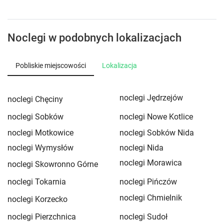
Noclegi w podobnych lokalizacjach
Pobliskie miejscowości
Lokalizacja
noclegi Jędrzejów
noclegi Chęciny
noclegi Sobków
noclegi Nowe Kotlice
noclegi Motkowice
noclegi Sobków Nida
noclegi Wymysłów
noclegi Nida
noclegi Morawica
noclegi Skowronno Górne
noclegi Tokarnia
noclegi Pińczów
noclegi Chmielnik
noclegi Korzecko
noclegi Pierzchnica
noclegi Sudoł