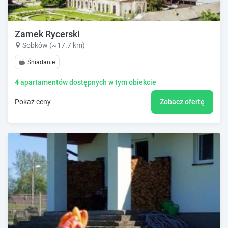
Zamek Rycerski
Sobków (~17.7 km)
Śniadanie
4
apartamentów dostępnych w tym obiekcie
Pokaż ceny
Zobacz ofertę