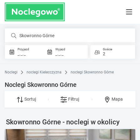
Skowronno Górne
Przyjazd
Wyjazd
Goście
_._._
_._._
2
Noclegi
noclegi Kielecczyzna
noclegi Skowronno Górne
Noclegi Skowronno Górne
Sortuj
Filtruj
Mapa
Skowronno Górne - noclegi w okolicy