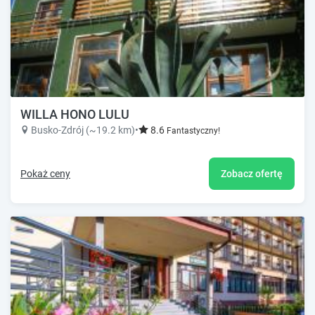
WILLA HONO LULU
Busko-Zdrój (~19.2 km)
•
8.6
Fantastyczny!
Pokaż ceny
Zobacz ofertę