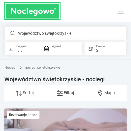
Województwo świętokrzyskie
Przyjazd
Wyjazd
Goście
_._._
_._._
2
Noclegi
noclegi świętokrzyskie
Województwo świętokrzyskie - noclegi
Sortuj
Filtruj
Mapa
Rezerwacje online