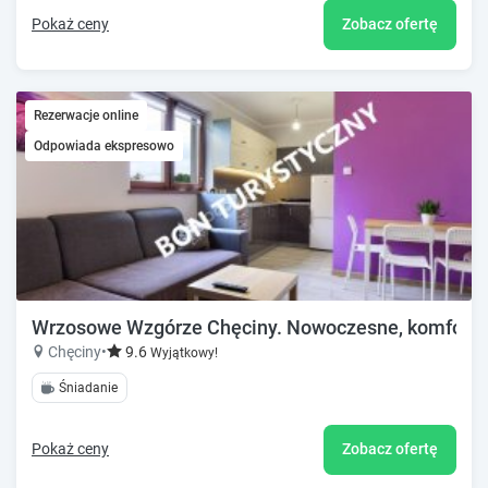
Pokaż ceny
Zobacz ofertę
Rezerwacje online
Odpowiada ekspresowo
Wrzosowe Wzgórze Chęciny. Nowoczesne, komfort
Chęciny
•
9.6
Wyjątkowy!
Śniadanie
Pokaż ceny
Zobacz ofertę