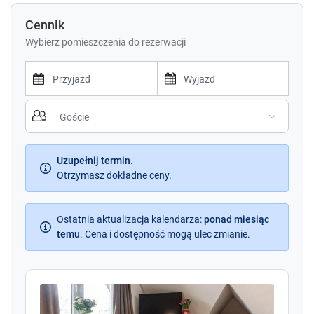
Cennik
Wybierz pomieszczenia do rezerwacji
P
P
r
r
e
e
s
s
s
Uzupełnij termin
.
s
t
Otrzymasz dokładne ceny.
t
h
h
e
e
d
Ostatnia aktualizacja kalendarza
d
:
ponad miesiąc
o
temu
.
Cena i dostępność mogą ulec zmianie.
o
w
w
n
n
a
a
r
r
r
r