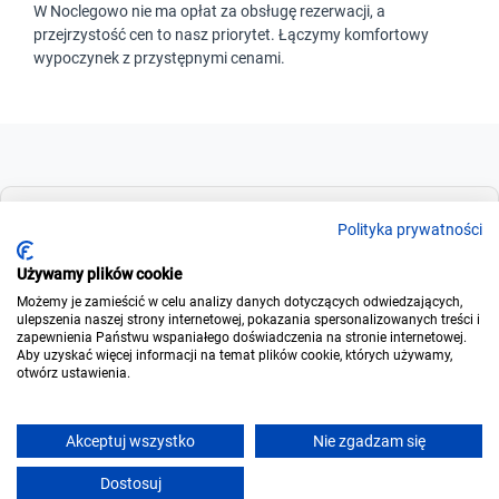
W Noclegowo nie ma opłat za obsługę rezerwacji, a
przejrzystość cen to nasz priorytet. Łączymy komfortowy
wypoczynek z przystępnymi cenami.
Dla szukających
Polityka prywatności
Używamy plików cookie
Możemy je zamieścić w celu analizy danych dotyczących odwiedzających,
Dla wynajmujących
ulepszenia naszej strony internetowej, pokazania spersonalizowanych treści i
zapewnienia Państwu wspaniałego doświadczenia na stronie internetowej.
Aby uzyskać więcej informacji na temat plików cookie, których używamy,
otwórz ustawienia.
O noclegowo
Akceptuj wszystko
Nie zgadzam się
Uzupełnij termin, aby zarezerwować online
Dostosuj
Napisz
Zadzwoń
Rezerwuj
© 2006-2026
Noclegowo.pl