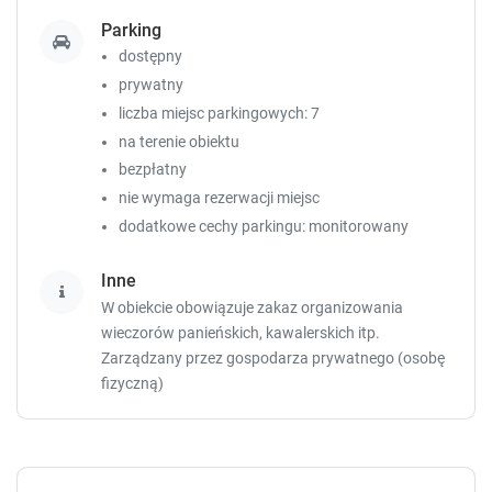
Łóżko podwójne
:
1
Parking
dostępny
Sprawdź dostępność
prywatny
liczba miejsc parkingowych: 7
Zgłoś brakujące informacje
na terenie obiektu
bezpłatny
nie wymaga rezerwacji miejsc
dodatkowe cechy parkingu: monitorowany
Inne
W obiekcie obowiązuje zakaz organizowania
wieczorów panieńskich, kawalerskich itp.
Zarządzany przez gospodarza prywatnego (osobę
fizyczną)