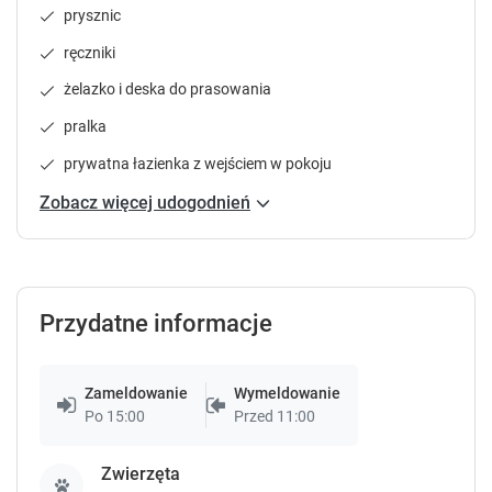
prysznic
Apartament 3-osobowy
e
e
s
s
22 m²
piętro 1
prywatna łazienka
ręczniki
.
.
internet
telewizja
lodówka
pokaż więcej
żelazko i deska do prasowania
pralka
prywatna łazienka z wejściem w pokoju
Sypialnia 1
:
Sypialnia 1
:
Sypialni
Łóżko podwójne
:
1
Łóżko pojedyncze
Łóżko p
Zobacz więcej udogodnień
(zsuwane)
:
1
(niezsu
Sprawdź dostępność
Przydatne informacje
Zgłoś brakujące informacje
Zameldowanie
Wymeldowanie
Po 15:00
Przed 11:00
Apartament 6-osobowy
26 m²
prywatna łazienka
internet
Zwierzęta
telewizja
lodówka
prysznic
pokaż więcej