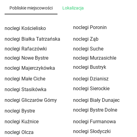
Pobliskie miejscowości
Lokalizacja
noclegi Poronin
noclegi Kościelisko
noclegi Białka Tatrzańska
noclegi Ząb
noclegi Rafaczówki
noclegi Suche
noclegi Nowe Bystre
noclegi Murzasichle
noclegi Bustryk
noclegi Majerczykówka
noclegi Małe Ciche
noclegi Dzianisz
noclegi Sierockie
noclegi Stasikówka
noclegi Gliczarów Górny
noclegi Biały Dunajec
noclegi Bystre Dolne
noclegi Bystre
noclegi Kuźnice
noclegi Furmanowa
noclegi Słodyczki
noclegi Olcza