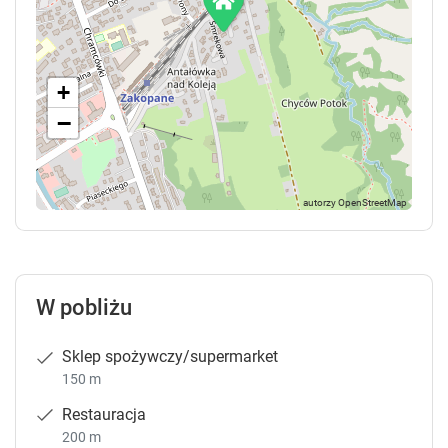
+
−
W pobliżu
Sklep spożywczy/supermarket
150 m
Restauracja
200 m