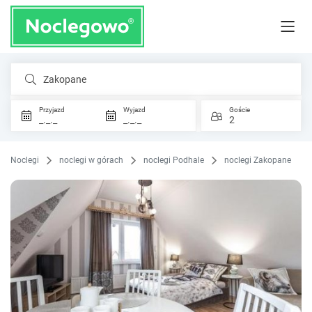
Zakopane
Przyjazd
Wyjazd
Goście
_._._
_._._
2
Noclegi
noclegi w górach
noclegi Podhale
noclegi Zakopane