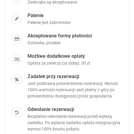
Zwierzęta są akceptowane
Palenie
Sypialnia 1
:
Sypialnia 1
:
Sypialni
Palenie jest zabronione
Łóżko podwójne
:
2
Łóżko pojedyncze
Sofa ro
(niezsuwane)
:
1
podwójn
Akceptowane formy płatności
Gotówka,
przelew
Sprawdź dostępność
Możliwe dodatkowe opłaty
Opłata za zwierzę (za dobę): 30 zł.
Zgłoś brakujące informacje
Zadatek przy rezerwacji
Jest podstawą potwierdzenia rezerwacji. Wynosi
100% wartości rezerwacji i jest płatny z góry po
Apartament 1-osobowy
potwierdzeniu dostępności przez gospodarza.
24 m²
prywatna łazienka
internet
telewizja
lodówka
prysznic
pokaż więcej
Odwołanie rezerwacji
Bezpłatne odwołanie rezerwacji przed wpłatą
zadatku. Po wpłacie zadatku opłata rezygnacyjna
wynosi 100% kosztu pobytu.
Sypialnia 1
: