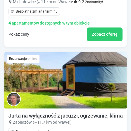
Michałowice (~11 km od Wawel)
•
9.2
Znakomity!
Bezpłatna zmiana terminu
4
apartamentów dostępnych w tym obiekcie
Pokaż ceny
Zobacz ofertę
Rezerwacje online
Jurta na wyłączność z jacuzzi, ogrzewanie, klima, sa
Zabierzów (~11.7 km od Wawel)