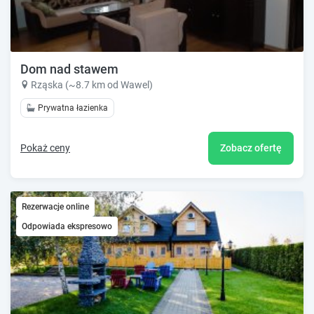
Dom nad stawem
Rząska (~8.7 km od Wawel)
Prywatna łazienka
Pokaż ceny
Zobacz ofertę
Rezerwacje online
Odpowiada ekspresowo