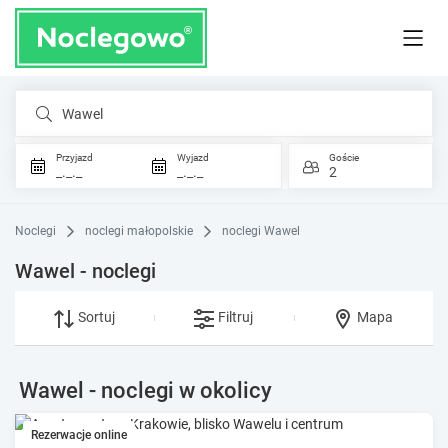
Wawel
Przyjazd
Wyjazd
Goście
_._._
_._._
2
Noclegi
noclegi małopolskie
noclegi Wawel
Wawel - noclegi
Sortuj
Filtruj
Mapa
Wawel - noclegi w okolicy
Rezerwacje online