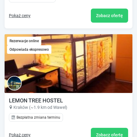
Pokaż ceny
Zobacz ofertę
Rezerwacje online
Odpowiada ekspresowo
LEMON TREE HOSTEL
Kraków (~1.9 km od Wawel)
Bezpłatna zmiana terminu
Pokaż ceny
Zobacz ofertę