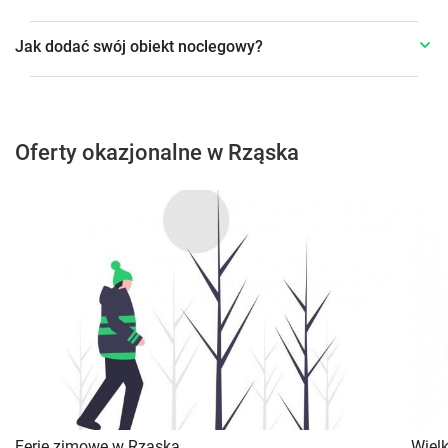
Jak dodać swój obiekt noclegowy?
Oferty okazjonalne w Rząska
Ferie zimowe w Rząska
Wiel