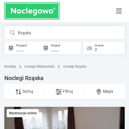
Rząska
Przyjazd
Wyjazd
Goście
_._._
_._._
2
Noclegi
noclegi Małopolska
noclegi Rząska
Noclegi Rząska
Sortuj
Filtruj
Mapa
Rezerwacje online