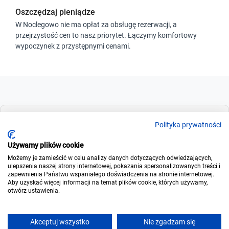
Oszczędzaj pieniądze
W Noclegowo nie ma opłat za obsługę rezerwacji, a
przejrzystość cen to nasz priorytet. Łączymy komfortowy
wypoczynek z przystępnymi cenami.
Dla szukających
Polityka prywatności
Używamy plików cookie
Możemy je zamieścić w celu analizy danych dotyczących odwiedzających,
Dla wynajmujących
ulepszenia naszej strony internetowej, pokazania spersonalizowanych treści i
zapewnienia Państwu wspaniałego doświadczenia na stronie internetowej.
Aby uzyskać więcej informacji na temat plików cookie, których używamy,
otwórz ustawienia.
O noclegowo
Akceptuj wszystko
Nie zgadzam się