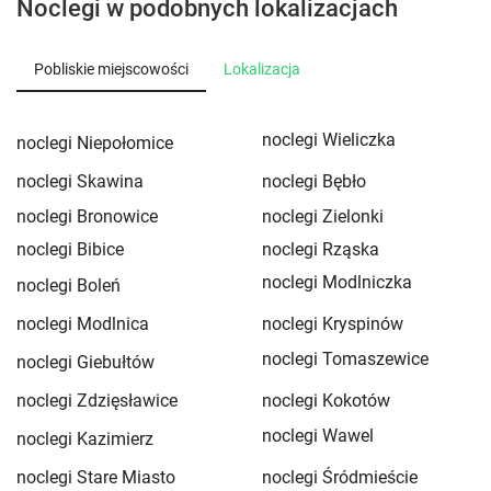
Noclegi w podobnych lokalizacjach
Pobliskie miejscowości
Lokalizacja
noclegi Wieliczka
noclegi Niepołomice
noclegi Skawina
noclegi Bębło
noclegi Bronowice
noclegi Zielonki
noclegi Bibice
noclegi Rząska
noclegi Modlniczka
noclegi Boleń
noclegi Modlnica
noclegi Kryspinów
noclegi Tomaszewice
noclegi Giebułtów
noclegi Zdzięsławice
noclegi Kokotów
noclegi Wawel
noclegi Kazimierz
noclegi Stare Miasto
noclegi Śródmieście