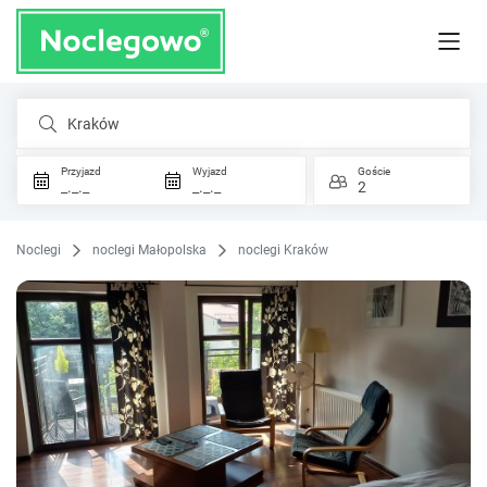
Kraków
Przyjazd
Wyjazd
Goście
_._._
_._._
2
Noclegi
noclegi Małopolska
noclegi Kraków