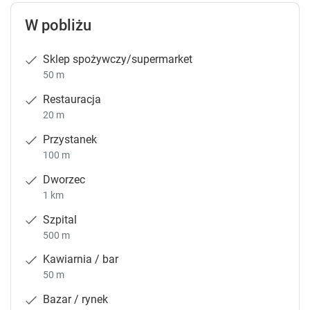
W pobliżu
Sklep spożywczy/supermarket
50 m
Restauracja
20 m
Przystanek
100 m
Dworzec
1 km
Szpital
500 m
Kawiarnia / bar
50 m
Bazar / rynek