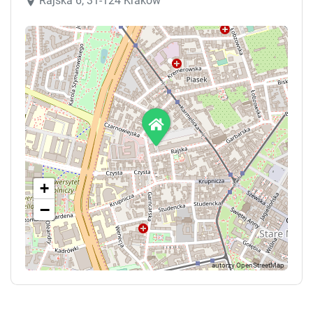
Rajska 6, 31-124 Kraków
+
−