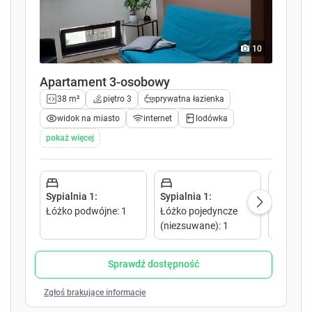
.
.
P
P
r
r
10
e
e
s
s
Apartament 3-osobowy
s
s
t
t
38 m²
piętro 3
prywatna łazienka
h
h
widok na miasto
internet
lodówka
e
e
pokaż więcej
q
q
u
u
e
e
s
s
Sypialnia 1
:
Sypialnia 1
:
Salon 1
:
t
t
Łóżko podwójne
:
1
Łóżko pojedyncze
Sofa ro
i
i
(niezsuwane)
:
1
podwójn
o
o
n
n
m
m
Sprawdź dostępność
a
a
r
r
Zgłoś brakujące informacje
k
k