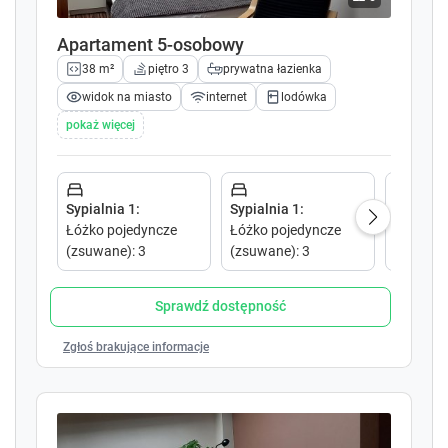
c
c
a
a
Apartament 5-osobowy
l
l
e
e
38 m²
piętro 3
prywatna łazienka
n
n
widok na miasto
internet
lodówka
d
d
pokaż więcej
a
a
r
r
a
a
n
n
Sypialnia 1
:
Sypialnia 1
:
Salon 1
:
d
d
Łóżko pojedyncze
Łóżko pojedyncze
Łóżko p
s
s
(zsuwane)
:
3
(zsuwane)
:
3
e
e
l
l
e
e
Sprawdź dostępność
c
c
t
t
Zgłoś brakujące informacje
a
a
d
d
a
a
t
t
e
e