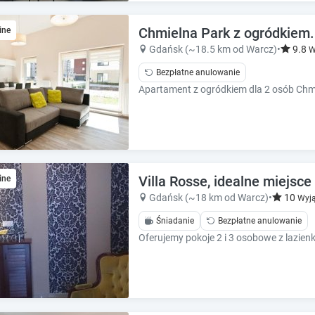
e
e
c
c
Chmielna Park z ogródkiem.
a
ine
a
l
l
Gdańsk (~18.5 km od Warcz)
•
9.8
W
e
e
Bezpłatne anulowanie
n
n
d
d
a
a
r
r
a
a
n
n
d
d
s
Villa Rosse, idealne miejsce
s
ine
e
e
Gdańsk (~18 km od Warcz)
•
10
Wyją
l
l
Śniadanie
Bezpłatne anulowanie
e
e
c
c
t
t
a
a
d
d
a
a
t
t