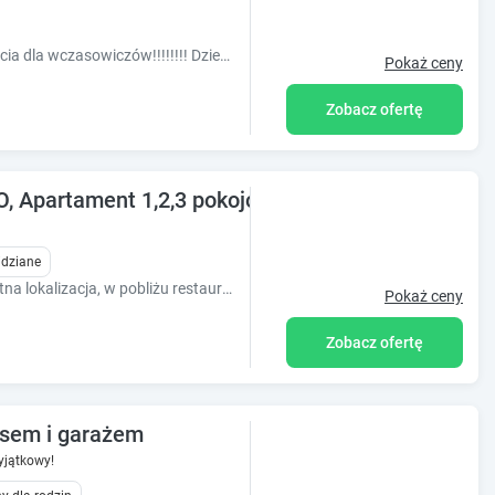
Bardzo atrakcyjne mieszkanie do wynajęcia dla wczasowiczów!!!!!!!! Dzielnica Przymorze - do morza 20 minut pieszo, samochodem 5 minu
Pokaż ceny
Zobacz ofertę
, Apartament 1,2,3 pokojowy
idziane
Przytulne mieszkania blisko morza. Świetna lokalizacja, w pobliżu restauracje, sklepy. W mieszkaniach wszystkie sprzęty niezbędne w czasie wyjazdu.
Pokaż ceny
Zobacz ofertę
asem i garażem
jątkowy!