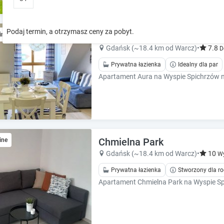
5
apartamentów dostępnych w tym obie
o
o
w
w
k
k
Podaj termin, a otrzymasz ceny za pobyt.
Apartament Aura
ine
e
e
y
y
Gdańsk (~18.4 km od Warcz)
•
7.8
D
t
t
Prywatna łazienka
Idealny dla par
o
o
i
i
n
n
t
t
e
e
r
r
a
a
Chmielna Park
ine
c
c
t
t
Gdańsk (~18.4 km od Warcz)
•
10
Wy
w
w
Prywatna łazienka
Stworzony dla ro
i
i
t
t
h
h
t
t
h
h