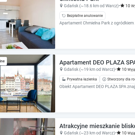
k
k
Gdańsk (~18.6 km od Warcz)
•
10
Wy
k
k
e
e
Bezpłatne anulowanie
y
y
t
t
o
o
g
g
e
e
t
t
t
t
Apartament DEO PLAZA SP
ine
h
h
Gdańsk (~19 km od Warcz)
•
10
Wyją
e
e
k
k
Prywatna łazienka
Stworzony dla ro
e
e
y
y
b
b
o
o
a
a
r
r
d
d
Atrakcyjne mieszkanie blis
s
s
Gdańsk (~23 km od Warcz)
•
10
Wyją