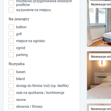
możliwość przygotowania własnych
Rezerwacje onl
posiłków
wyżywienie na miejscu
Na zewnątrz
balkon
grill
miejsce na ognisko
ogród
parking
Rezerwacje onl
Rozrywka
basen
bilard
dostęp do filmów VoD (np. Netflix)
sala na spotkania / konferencje
sauna
siłownia / fitness
Rezerwacje onl