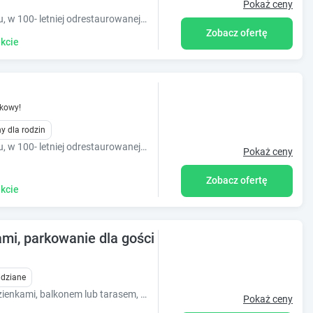
Pokaż ceny
Apartamenty-Muminki w centrum Sopotu, w 100- letniej odrestaurowanej Rodzinnej Kamienicy. Blisko morza: 3 minuty do plaży, Molo i Monte Cassino !
Zobacz ofertę
kcie
kowy!
y dla rodzin
Apartamenty-Muminki w centrum Sopotu, w 100- letniej odrestaurowanej Rodzinnej Kamienicy. Blisko morza: 150m do plaży, Molo i Monte Cassino !
Pokaż ceny
Zobacz ofertę
kcie
mi, parkowanie dla gości
idziane
Samodzielne, słoneczne 2os. pokoje z łazienkami, balkonem lub tarasem, dodatkowym atutem jest, bezpłatne miejsce do parkowania, na terenie ogrodzonym.
Pokaż ceny