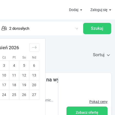
Dodaj
Zaloguj się
Szukaj
sień 2026
Sortuj
Cz
Pt
So
Nd
3
4
5
6
10
11
12
13
komfortowo, łazienka na wyłączność
17
18
19
20
nakomity!
Stworzony dla rodzin
24
25
26
27
Zapraszamy serdecznie do naszego pensjonatu położonego w malowniczej miejscowości! Dezynfekcja pokoi!
Pokaż ceny
Zobacz ofertę