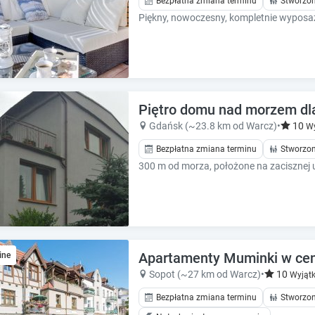
Bezpłatna zmiana terminu
Stworzon
e
e
s
s
.
.
Piętro domu nad morzem dla
Gdańsk (~23.8 km od Warcz)
•
10
Wy
Bezpłatna zmiana terminu
Stworzon
Apartamenty Muminki w cen
ine
Sopot (~27 km od Warcz)
•
10
Wyjąt
Bezpłatna zmiana terminu
Stworzon