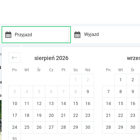
P
P
r
r
egi nad jeziorem
noclegi Pojezierze Pomorskie
noclegi Warcz
sierpień 2026
wrze
e
e
s
s
arcz
Pn
Wt
Śr
Cz
Pt
So
Nd
Pn
Wt
Śr
s
s
t
t
1
2
1
2
clegi w okolicy
h
h
e
e
3
4
5
6
7
8
9
7
8
9
Pensjonat u Olka - czysto, 
ine
d
d
10
11
12
13
14
15
o
16
14
15
16
o
Końskie (~17.6 km od Warcz)
•
9.4
Z
w
w
Śniadanie
Bezpłatne anulowanie
17
18
19
20
21
22
23
21
22
23
n
n
a
a
24
25
26
27
28
29
30
28
29
30
r
r
r
r
31