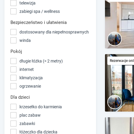
telewizja
zabiegi spa / wellness
Bezpieczeństwo i ułatwienia
dostosowany dla niepełnosprawnych
winda
Pokój
długie łóżka (> 2 metry)
Rezerwacje onl
internet
klimatyzacja
ogrzewanie
Dla dzieci
krzesełko do karmienia
plac zabaw
zabawki
łóżeczko dla dziecka