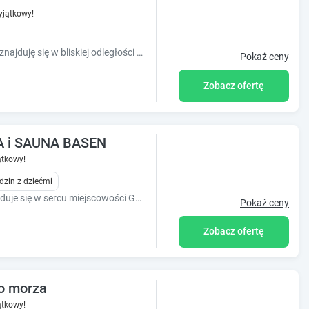
jątkowy!
Apartament Chmielna Park z ogródkiem znajduję się w bliskiej odległości do Gdańskiej Starówki oraz Fontanny Neptuna.
Pokaż ceny
Zobacz ofertę
A i SAUNA BASEN
tkowy!
dzin z dziećmi
Obiekt Apartament DEO PLAZA SPA znajduje się w sercu miejscowości Gdańsk i zapewnia bezpłatne WiFi, klimatyzację.Basen Sauna Jacuzzi.
Pokaż ceny
Zobacz ofertę
ko morza
tkowy!