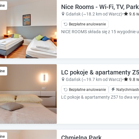
e
e
Nice Rooms - Wi-Fi, TV, Park
ine
.
.
Gdańsk (~18.2 km od Warcz)
•
9.6
W
P
P
Bezpłatne anulowanie
r
r
e
e
s
s
s
s
t
t
h
h
e
e
q
q
LC pokoje & apartamenty Z
ine
u
u
Gdańsk (~19.7 km od Warcz)
•
9.8
W
e
e
s
Bezpłatne anulowanie
Natychmiast
s
t
t
i
i
o
o
n
n
m
m
a
a
r
r
Chmielna Park
ine