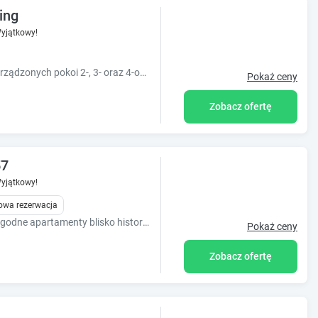
ing
yjątkowy!
NICE ROOMS składa się z 15 wygodnie urządzonych pokoi 2-, 3- oraz 4-osobowych. Wybierz komfortowy nocleg w Gdańsku i ciesz się udanym pobytem.
Pokaż ceny
Zobacz ofertę
57
yjątkowy!
owa rezerwacja
LC pokoje & apartamenty Z57 to dwa wygodne apartamenty blisko historycznego centrum Gdańska!
Pokaż ceny
Zobacz ofertę