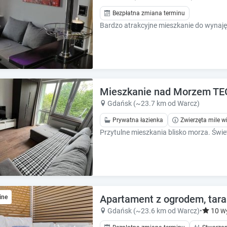
h
h
o
o
Bezpłatna zmiana terminu
r
r
t
t
c
c
u
u
t
t
s
s
f
f
Mieszkanie nad Morzem TEO
o
o
Gdańsk (~23.7 km od Warcz)
r
r
c
c
Prywatna łazienka
Zwierzęta mile w
h
h
a
a
n
n
g
g
i
i
n
n
g
g
Apartament z ogrodem, tar
ine
d
d
Gdańsk (~23.6 km od Warcz)
•
10
Wy
a
a
t
t