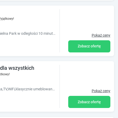
yjątkowy!
Apartament z ogródkiem dla 2 osób Chmielna Park w odległości 10 minut pieszo od Fontanny Neptuna Zielonej Bramy oraz Długiego Pobrzeża.
Pokaż ceny
Zobacz ofertę
 dla wszystkich
tkowy!
Oferujemy pokoje 2 i 3 osobowe z lazienka,TV,WiFi,klasycznie umeblowane,golnodostepna kuchnia,obiekt oddalony jest od dworca i Starego miasta ok. 3km.
Pokaż ceny
Zobacz ofertę