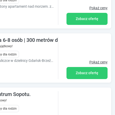
y dla rodzin
Piękny, nowoczesny, kompletnie wyposażony apartament nad morzem. z tarasem, ogrodem i bezpłatnym prywatnym miejscem parkingowym ] Fitnessklub
Pokaż ceny
Zobacz ofertę
 6-8 osób | 300 metrów do morza | Zaciszna okoli
jątkowy!
y dla rodzin
300 m od morza, położone na zacisznej uliczce w dzielnicy Gdańsk-Brzeźno, dobrze skomunikowanej z centrum. Sklepy i knajpki parki w pobliżu.
Pokaż ceny
Zobacz ofertę
trum Sopotu.
kowy!
y dla rodzin