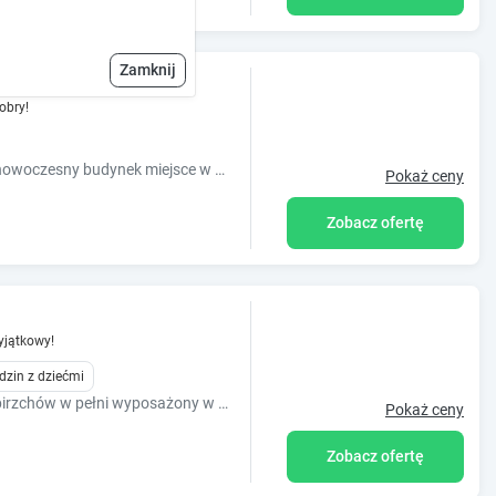
kcie
Zamknij
obry!
Apartament Aura na Wyspie Spichrzów nowoczesny budynek miejsce w hali garażowej w cenie.Doskonała lokalizacja 10 minut pieszo od Starówki.
Pokaż ceny
Zobacz ofertę
jątkowy!
dzin z dziećmi
Apartament Chmielna Park na Wyspie Spirzchów w pełni wyposażony w doskonałej lokalizacji 10 minut pieszo od Fontanny Neptuna oraz Zielonej Bramy.
Pokaż ceny
Zobacz ofertę