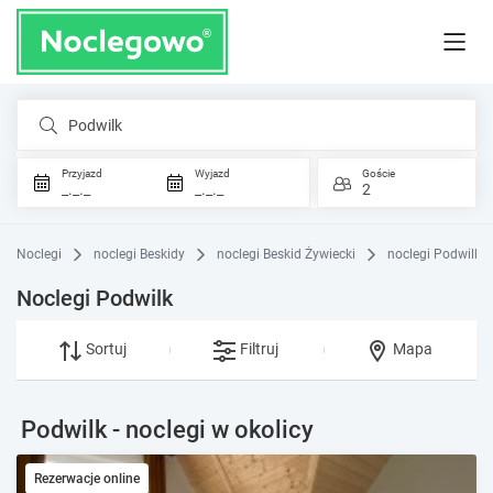
Podwilk
Przyjazd
Wyjazd
Goście
_._._
_._._
2
Noclegi
noclegi Beskidy
noclegi Beskid Żywiecki
noclegi Podwilk
Noclegi Podwilk
Sortuj
Filtruj
Mapa
Podwilk - noclegi w okolicy
Rezerwacje online