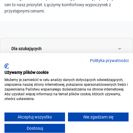
cen to nasz priorytet. Łączymy komfortowy wypoczynek z
przystępnymi cenami.
Dla szukających
Polityka prywatności
Używamy plików cookie
Dla wynajmujących
Możemy je zamieścić w celu analizy danych dotyczących odwiedzających,
ulepszenia naszej strony internetowej, pokazania spersonalizowanych treści i
zapewnienia Państwu wspaniałego doświadczenia na stronie internetowej.
Aby uzyskać więcej informacji na temat plików cookie, których używamy,
otwórz ustawienia.
O noclegowo
Akceptuj wszystko
Nie zgadzam się
Dostosuj
© 2006-2026
Noclegowo.pl