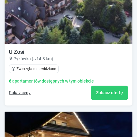
U Zosi
Pyzówka (~14.8 km)
Zwierzęta mile widziane
6
apartamentów dostępnych w tym obiekcie
Pokaż ceny
Zobacz ofertę