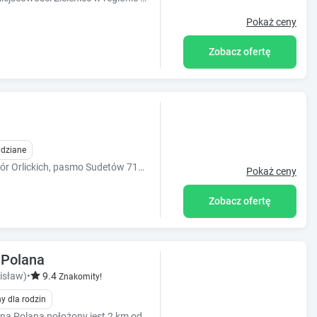
Pokaż ceny
Zobacz ofertę
)
idziane
ALL SEASON SKI&BIKE - Odkryj piękno Gór Orlickich, pasmo Sudetów 711 m n.p.m Lasówka obok Zieleńca - absolutnie unikatowy klimat
Pokaż ceny
Zobacz ofertę
 Polana
isław)
•
9.4
Znakomity!
y dla rodzin
Witamy serdecznie - Obiekt Domki Zaciszna Polana położony jest 2 km od głównego deptaku w Polanicy Zdrój.