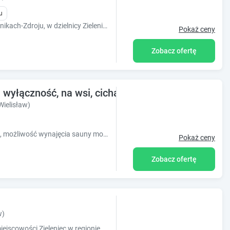
u
Hotel Orlicka Skała położony jest w Dusznikach-Zdroju, w dzielnicy Zieleniec w otoczeniu pięknych Gór Orlickich. To wyjątkowe miejsce, w którym wciąż
Pokaż ceny
Zobacz ofertę
wyłączność, na wsi, cicha okolica
ielisław)
Nowy domek całoroczny, na wyłączność, możliwość wynajęcia sauny mobilnej
Pokaż ceny
Zobacz ofertę
w)
Obiekt Gościniec Saba położony jest w miejscowości Zieleniec w regionie dolnośląskie i oferuje bezpłatne Wi-Fi, plac zabaw, ogród oraz bezpła