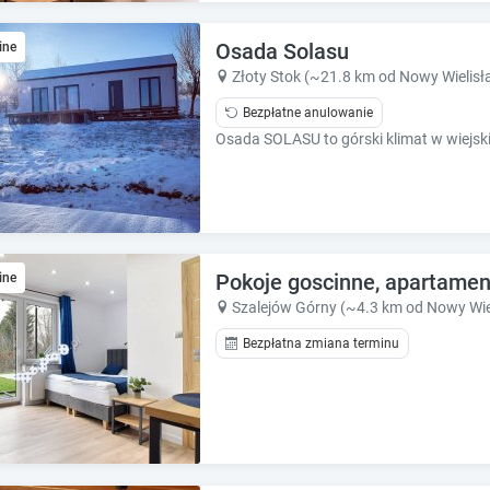
e
e
c
c
Osada Solasu
a
ine
a
l
l
Złoty Stok (~21.8 km od Nowy Wielisł
e
e
Bezpłatne anulowanie
n
n
Osada SOLASU to górski klimat w wiejskim
d
d
a
a
r
r
a
a
n
n
d
d
s
Pokoje goscinne, apartamen
s
ine
e
e
Szalejów Górny (~4.3 km od Nowy Wie
l
l
Bezpłatna zmiana terminu
e
e
c
c
t
t
a
a
d
d
a
a
t
t