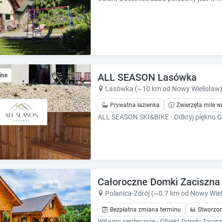
e
e
s
s
.
.
ALL SEASON Lasówka
ine
Lasówka (~10 km od Nowy Wielisław
Prywatna łazienka
Zwierzęta mile w
Całoroczne Domki Zaciszna
Polanica-Zdrój (~0.7 km od Nowy Wiel
Bezpłatna zmiana terminu
Stworzon