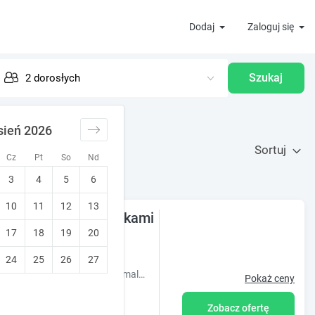
Dodaj
Zaloguj się
Szukaj
sień 2026
Sortuj
Cz
Pt
So
Nd
3
4
5
6
10
11
12
13
ty i pokoje z łazienkami
17
18
19
20
isław)
•
10
Wyjątkowy!
24
25
26
27
Dom na wzgórzu Pensjonat z apartamentami i pokojami położony w malowniczym mieście Duszniki Zdrój.
Pokaż ceny
Zobacz ofertę