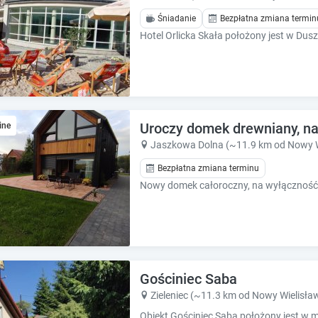
h
h
o
o
Śniadanie
Bezpłatna zmiana termin
r
r
t
t
c
c
u
u
t
t
s
s
f
f
Uroczy domek drewniany, na 
ine
o
o
Jaszkowa Dolna (~11.9 km od Nowy W
r
r
c
c
Bezpłatna zmiana terminu
h
h
a
a
n
n
g
g
i
i
n
n
g
g
Gościniec Saba
d
d
Zieleniec (~11.3 km od Nowy Wielisła
a
a
t
t