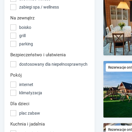
zabiegi spa / wellness
Na zewnątrz
boisko
grill
parking
Bezpieczeństwo i ułatwienia
dostosowany dla niepełnosprawnych
Rezerwacje onl
Pokój
internet
klimatyzacja
Dla dzieci
plac zabaw
Kuchnia i jadalnia
Rezerwacje onl