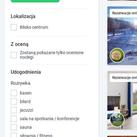
Rezerwacje onl
Lokalizacja
Blisko centrum
Z oceną
Zostaną pokazane tylko ocenione
noclegi
Udogodnienia
Rezerwacje onl
Rozrywka
basen
bilard
jacuzzi
sala na spotkania / konferencje
sauna
siłownia / fitness