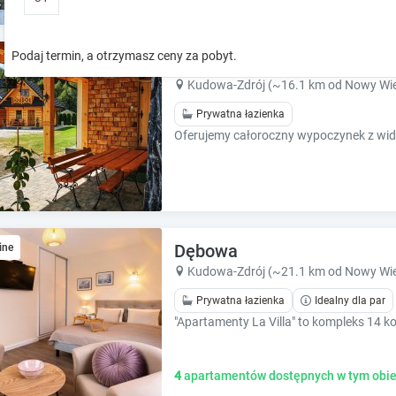
o
o
w
w
k
k
Podaj termin, a otrzymasz ceny za pobyt.
Domki pod Szczelincem
e
e
y
y
Kudowa-Zdrój (~16.1 km od Nowy Wie
t
t
Prywatna łazienka
o
o
i
i
n
n
t
t
e
e
r
r
a
a
Dębowa
ine
c
c
t
t
Kudowa-Zdrój (~21.1 km od Nowy Wie
w
w
Prywatna łazienka
Idealny dla par
i
i
t
t
h
h
t
t
4
apartamentów dostępnych w tym obie
h
h