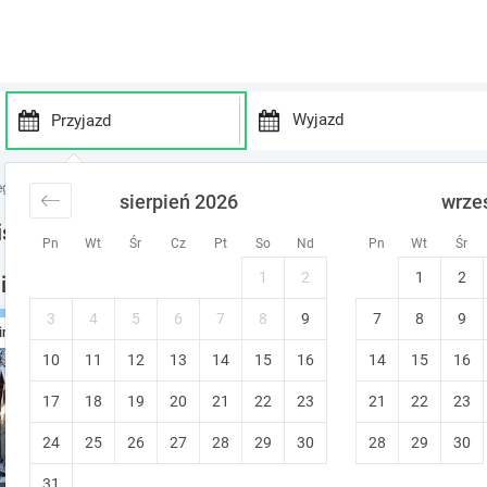
P
P
r
r
egi w górach
noclegi Sudety
noclegi Nowy Wielisław
sierpień 2026
wrze
e
e
s
s
sław - noclegi
Pn
Wt
Śr
Cz
Pt
So
Nd
Pn
Wt
Śr
s
s
t
t
1
2
1
2
sław - noclegi w okolicy
h
h
e
e
3
4
5
6
7
8
9
7
8
9
Dom na wzgórzu | Apartamen
ine
d
d
10
11
12
13
14
15
o
16
14
15
16
o
Duszniki-Zdrój (~9.1 km od Nowy Wiel
w
w
Prywatna łazienka
17
18
19
20
21
22
23
21
22
23
n
n
a
a
24
25
26
27
28
29
30
28
29
30
r
r
r
r
31