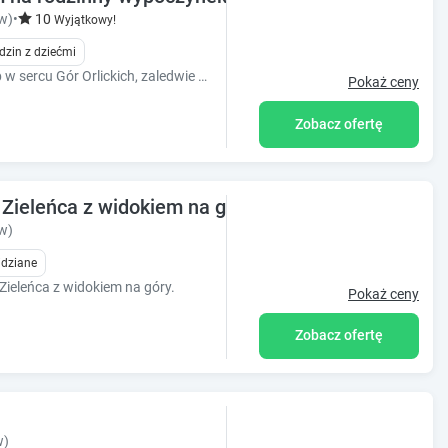
w)
•
10
Wyjątkowy!
dzin z dziećmi
Całoroczne eleganckie domki do 10-osób w sercu Gór Orlickich, zaledwie 5min od kurortu narciarskiego w Zieleńcu. U nas zaznasz spokoju i relaksu.
Pokaż ceny
Zobacz ofertę
 Zieleńca z widokiem na góry
w)
idziane
ieleńca z widokiem na góry.
Pokaż ceny
Zobacz ofertę
w)