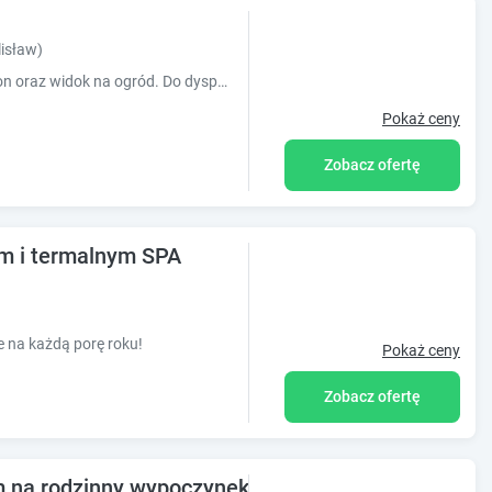
isław)
Obiekt Szychów z widokiem oferuje balkon oraz widok na ogród. Do dyspozycji Gości jest również ekspres do kawy.
Pokaż ceny
Zobacz ofertę
m i termalnym SPA
)
 na każdą porę roku!
Pokaż ceny
Zobacz ofertę
m na rodzinny wypoczynek w spokojnej okolicy