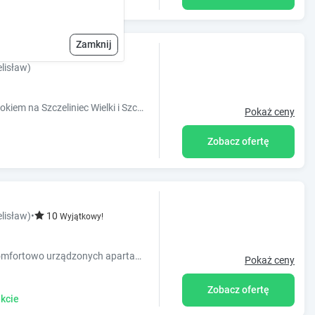
Zamknij
lisław)
Oferujemy całoroczny wypoczynek z widokiem na Szczeliniec Wielki i Szczeliniec Mały.
Pokaż ceny
Zobacz ofertę
lisław)
•
10
Wyjątkowy!
"Apartamenty La Villa" to kompleks 14 komfortowo urządzonych apartamentów od 2 do 7 osobowych.
Pokaż ceny
Zobacz ofertę
kcie