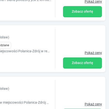
Pokaż ceny
Zobacz ofertę
isław)
idziane
Obiekt Domki Michałki położony jest w miejscowości Polanica-Zdrój w regionie dolnośląskie i oferuje bezpłatne Wi-Fi, plac zabaw, ogród oraz b
Pokaż ceny
Zobacz ofertę
isław)
Obiekt Apartamenty Zdrój położony jest w miejscowości Polanica-Zdrój w regionie dolnośląskie i oferuje bezpłatne Wi-Fi, sprzęt do grillowania
Pokaż ceny