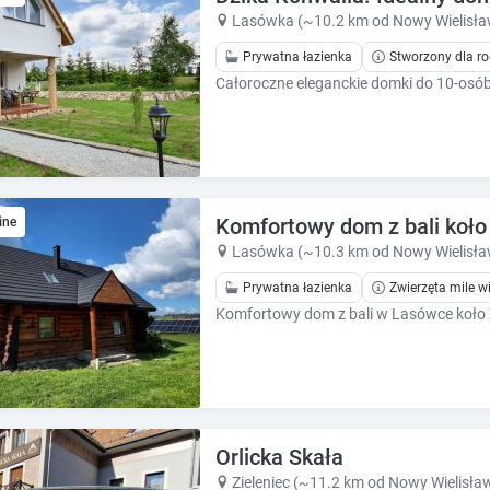
k
k
Lasówka (~10.2 km od Nowy Wielisła
k
k
e
e
Prywatna łazienka
Stworzony dla ro
y
y
t
t
o
o
g
g
e
e
t
t
t
t
Komfortowy dom z bali koło
ine
h
h
Lasówka (~10.3 km od Nowy Wielisła
e
e
k
k
Prywatna łazienka
Zwierzęta mile w
e
e
Komfortowy dom z bali w Lasówce koło Z
y
y
b
b
o
o
a
a
r
r
d
d
Orlicka Skała
s
s
Zieleniec (~11.2 km od Nowy Wielisła