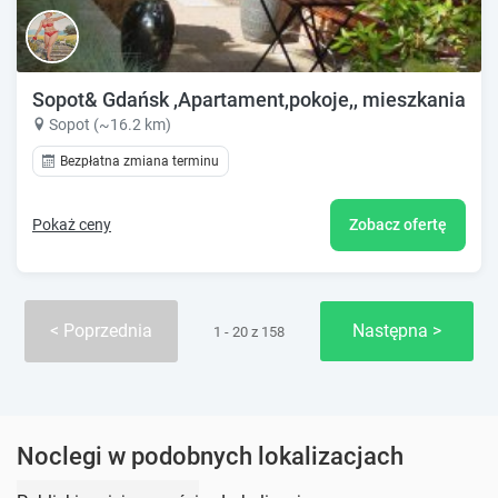
Sopot& Gdańsk ,Apartament,pokoje,, mieszkania 
Sopot (~16.2 km)
Bezpłatna zmiana terminu
Pokaż ceny
Zobacz ofertę
Poprzednia
Następna
1 - 20 z 158
Noclegi w podobnych lokalizacjach