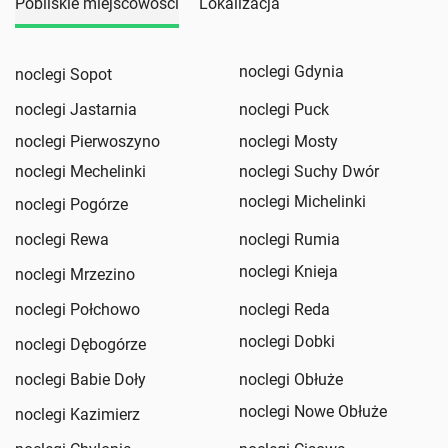
Pobliskie miejscowości
Lokalizacja
noclegi Gdynia
noclegi Sopot
noclegi Jastarnia
noclegi Puck
noclegi Pierwoszyno
noclegi Mosty
noclegi Mechelinki
noclegi Suchy Dwór
noclegi Michelinki
noclegi Pogórze
noclegi Rewa
noclegi Rumia
noclegi Knieja
noclegi Mrzezino
noclegi Połchowo
noclegi Reda
noclegi Dobki
noclegi Dębogórze
noclegi Babie Doły
noclegi Obłuże
noclegi Nowe Obłuże
noclegi Kazimierz