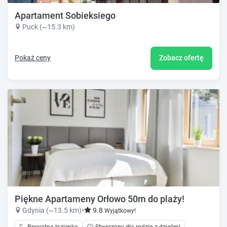
Apartament Sobieksiego
Puck (~15.3 km)
Pokaż ceny
Zobacz ofertę
Piękne Apartameny Orłowo 50m do plaży!
Gdynia (~13.5 km)
•
9.8
Wyjątkowy!