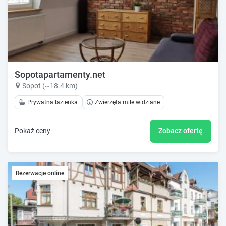
Sopotapartamenty.net
Sopot (~18.4 km)
Prywatna łazienka
Zwierzęta mile widziane
Pokaż ceny
Zobacz ofertę
Rezerwacje online