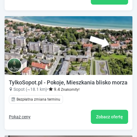
TylkoSopot.pl - Pokoje, Mieszkania blisko morza
Sopot (~18.1 km)
•
9.4
Znakomity!
Bezpłatna zmiana terminu
Pokaż ceny
Zobacz ofertę