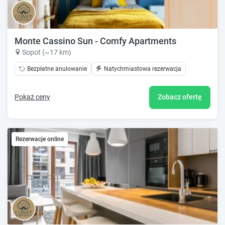
Monte Cassino Sun - Comfy Apartments
Sopot (~17 km)
Bezpłatne anulowanie
Natychmiastowa rezerwacja
Pokaż ceny
Zobacz ofertę
Rezerwacje online