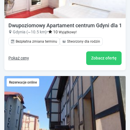
Dwupoziomowy Apartament centrum Gdyni dla 1-10
Gdynia (~10.5 km)
•
10
Wyjątkowy!
Bezpłatna zmiana terminu
Stworzony dla rodzin
Pokaż ceny
Zobacz ofertę
Rezerwacje online