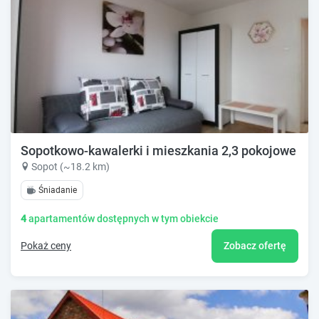
Sopotkowo-kawalerki i mieszkania 2,3 pokojowe wi
Sopot (~18.2 km)
Śniadanie
4
apartamentów dostępnych w tym obiekcie
Pokaż ceny
Zobacz ofertę