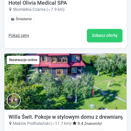
Hotel Olivia Medical SPA
Skomielna Czarna (~7.9 km)
Śniadanie
Pokaż ceny
Zobacz ofertę
Rezerwacje online
Willa Świt. Pokoje w stylowym domu z drewnianych b
Maków Podhalański (~11.7 km)
•
9.4
Znakomity!