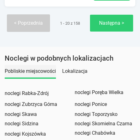
Poprzednia
Następna
1 - 20 z 158
Noclegi w podobnych lokalizacjach
Pobliskie miejscowości
Lokalizacja
noclegi Poręba Wielka
noclegi Rabka-Zdrój
noclegi Zubrzyca Górna
noclegi Ponice
noclegi Skawa
noclegi Toporzysko
noclegi Sidzina
noclegi Skomielna Czarna
noclegi Chabówka
noclegi Kojszówka