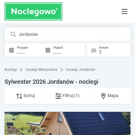
Jordanów
Przyjazd
Wyjazd
Goście
_._._
_._._
2
Noclegi
noclegi Małopolska
noclegi Jordanów
Sylwester 2026 Jordanów - noclegi
Sortuj
Filtruj
(1)
Mapa