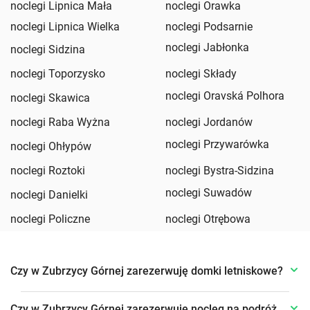
noclegi Lipnica Mała
noclegi Orawka
noclegi Lipnica Wielka
noclegi Podsarnie
noclegi Jabłonka
noclegi Sidzina
noclegi Toporzysko
noclegi Składy
noclegi Oravská Polhora
noclegi Skawica
noclegi Raba Wyżna
noclegi Jordanów
noclegi Przywarówka
noclegi Ohłypów
noclegi Roztoki
noclegi Bystra-Sidzina
noclegi Suwadów
noclegi Danielki
noclegi Policzne
noclegi Otrębowa
Czy w Zubrzycy Górnej zarezerwuję domki letniskowe?
Czy w Zubrzycy Górnej zarezerwuję nocleg na podróż