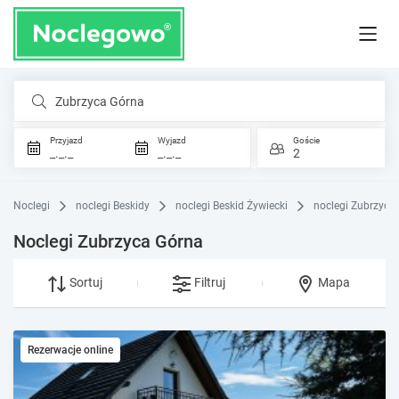
Zubrzyca Górna
Przyjazd
Wyjazd
Goście
_._._
_._._
2
Noclegi
noclegi Beskidy
noclegi Beskid Żywiecki
noclegi Zubrzyca
Noclegi Zubrzyca Górna
Sortuj
Filtruj
Mapa
Rezerwacje online