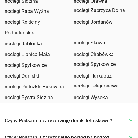
noclegi Sidzina
noclegi Orawka
noclegi Zubrzyca Dolna
noclegi Raba Wyżna
noclegi Rokiciny
noclegi Jordanów
Podhalańskie
noclegi Skawa
noclegi Jabłonka
noclegi Lipnica Mała
noclegi Chabówka
noclegi Spytkowice
noclegi Spytkowice
noclegi Danielki
noclegi Harkabuz
noclegi Leligdonowa
noclegi Podszkle-Bukowina
noclegi Bystra-Sidzina
noclegi Wysoka
Czy w Podsarniu zarezerwuję domki letniskowe?
Czy w Podsarniu zarezerwuję nocleg na podróż