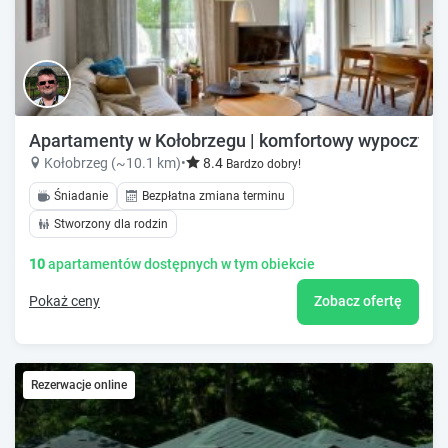
Apartamenty w Kołobrzegu | komfortowy wypoczyne
Kołobrzeg (~10.1 km)
•
8.4
Bardzo dobry!
Śniadanie
Bezpłatna zmiana terminu
Stworzony dla rodzin
10
apartamentów dostępnych w tym obiekcie
Pokaż ceny
Zobacz ofertę
Rezerwacje online