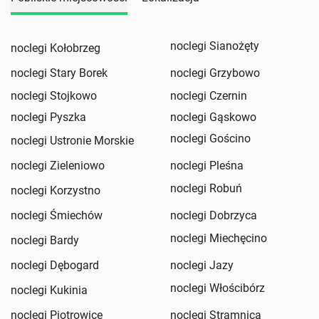
noclegi Sianożęty
noclegi Kołobrzeg
noclegi Stary Borek
noclegi Grzybowo
noclegi Stojkowo
noclegi Czernin
noclegi Pyszka
noclegi Gąskowo
noclegi Gościno
noclegi Ustronie Morskie
noclegi Zieleniowo
noclegi Pleśna
noclegi Robuń
noclegi Korzystno
noclegi Śmiechów
noclegi Dobrzyca
noclegi Miechęcino
noclegi Bardy
noclegi Dębogard
noclegi Jazy
noclegi Włościbórz
noclegi Kukinia
noclegi Piotrowice
noclegi Stramnica