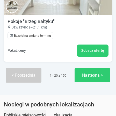
Pokoje "Brzeg Bałtyku"
Dźwirzyno (~21.1 km)
Bezpłatna zmiana terminu
Pokaż ceny
Zobacz ofertę
Poprzednia
Następna
1 - 20 z 150
Noclegi w podobnych lokalizacjach
Pobliskie miejscowości
Lokalizacja