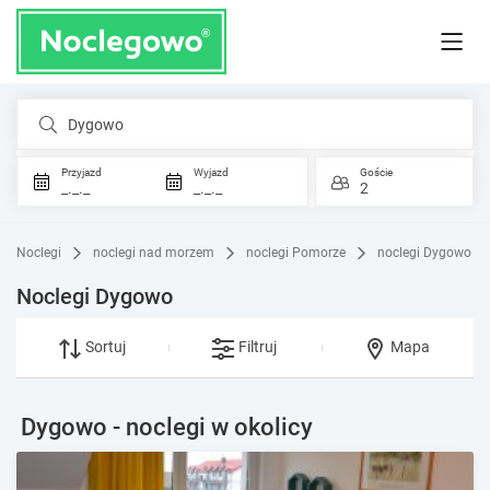
Dygowo
Przyjazd
Wyjazd
Goście
_._._
_._._
2
Noclegi
noclegi nad morzem
noclegi Pomorze
noclegi Dygowo
Noclegi Dygowo
Sortuj
Filtruj
Mapa
Dygowo - noclegi w okolicy