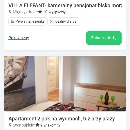
VILLA ELEFANT- kameralny pensjonat blsko morza.
Międzyzdroje
•
10
Wyjątkowy!
Prywatna łazienka
Idealny dla par
Pokaż ceny
Zobacz ofertę
Apartament 2 pok.na wydmach, tuż przy plaży
Świnoujście
•
9
Znakomity!