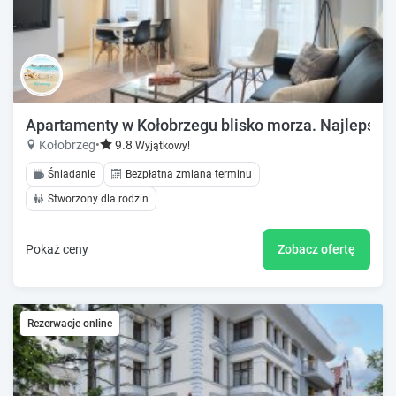
Apartamenty w Kołobrzegu blisko morza. Najlepsze l
Kołobrzeg
•
9.8
Wyjątkowy!
Śniadanie
Bezpłatna zmiana terminu
Stworzony dla rodzin
Pokaż ceny
Zobacz ofertę
Rezerwacje online