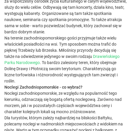
za współczesny ośrodek życia kulturalnego w całym województwie,
służy do wielu celów. Odbywają się tam koncerty, działa kino, teatr,
występują kabarety. Organizowane są tam także spotkania
naukowe, seminaria czy spotkania promocyjne. To także atrakcja
sama w sobie - warto pozwiedzać budynek, który zachował się w
bardzo dobrym stanie.
Na terenie zachodniopomorskiego gości przyjmuje także wielu
właścicieli posiadłości na wsi. Tym sposobem można trafić do
pięknej Trzebieży lub Brzeska. Miłośnicy przyrody decydują się
także na odwiedzenie jedynego w swoim rodzaju
Drawieńskiego
Parku Narodowego
. To bardzo zalesiony teren, który obejmuje
Dolinę Drawy i Płotniczą swoim terytorium. Charakteryzują go
liczne torfowiska i różnorodność występujących tam zwierząt i
roślin.
Noclegi Zachodniopomorskie - co wybrać?
Noclegi zachodniopomorskie, ze względu na popularność tego
kierunku, odznaczają się bogatą ofertą noclegową. Zarówno nad
morzem, jak i w pozostałych częściach województwa ceny i
charakter kolejnych lokali są mocno zróżnicowane.
Dla turystów, którym zależy najbardziej na bliskości Bałtyku,
polecamy noclegi w nadmorskich miejscowościach z widokiem na
plażę. Warto w tym przypadku rozważyć noclegi z balkonem, z