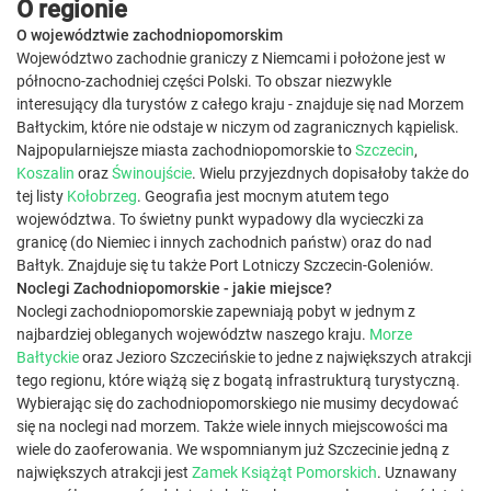
O regionie
O województwie zachodniopomorskim
Województwo zachodnie graniczy z Niemcami i położone jest w
północno-zachodniej części Polski. To obszar niezwykle
interesujący dla turystów z całego kraju - znajduje się nad Morzem
Bałtyckim, które nie odstaje w niczym od zagranicznych kąpielisk.
Najpopularniejsze miasta zachodniopomorskie to
Szczecin
,
Koszalin
oraz
Świnoujście
. Wielu przyjezdnych dopisałoby także do
tej listy
Kołobrzeg
. Geografia jest mocnym atutem tego
województwa. To świetny punkt wypadowy dla wycieczki za
granicę (do Niemiec i innych zachodnich państw) oraz do nad
Bałtyk. Znajduje się tu także Port Lotniczy Szczecin-Goleniów.
Noclegi Zachodniopomorskie - jakie miejsce?
Noclegi zachodniopomorskie zapewniają pobyt w jednym z
najbardziej obleganych województw naszego kraju.
Morze
Bałtyckie
oraz Jezioro Szczecińskie to jedne z największych atrakcji
tego regionu, które wiążą się z bogatą infrastrukturą turystyczną.
Wybierając się do zachodniopomorskiego nie musimy decydować
się na noclegi nad morzem. Także wiele innych miejscowości ma
wiele do zaoferowania. We wspomnianym już Szczecinie jedną z
największych atrakcji jest
Zamek Książąt Pomorskich
. Uznawany