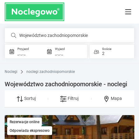
Województwo zachodniopomorskie
Przyjazd
Wyjazd
Goście
_._._
_._._
2
Noclegi
noclegi zachodniopomorskie
Województwo zachodniopomorskie - noclegi
Sortuj
Filtruj
Mapa
Rezerwacje online
Odpowiada ekspresowo