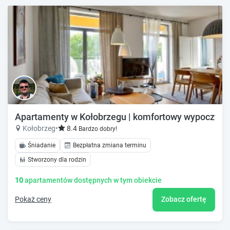
Apartamenty w Kołobrzegu | komfortowy wypoczyne
Kołobrzeg
•
8.4
Bardzo dobry!
Śniadanie
Bezpłatna zmiana terminu
Stworzony dla rodzin
10
apartamentów dostępnych w tym obiekcie
Pokaż ceny
Zobacz ofertę