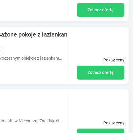
Zobacz ofertę
żone pokoje z łazienkami 250 metrów od plaży
u
Wygodne pokoje 2-, 3- i 4-osobowe w nowoczesnym obiekcie z łazienkami oraz częściowo z aneksami kuchennymi.
Pokaż ceny
Zobacz ofertę
Zapraszamy Państwa do naszego apartamentu w Niechorzu. Znajduje się on w malowniczym, nadmorskim kurorcie, tuż przy szerokiej, piaszczystej plaży.
Pokaż ceny