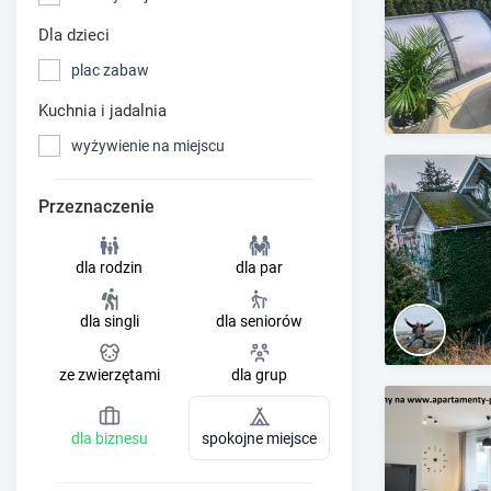
Dla dzieci
plac zabaw
Kuchnia i jadalnia
wyżywienie na miejscu
Przeznaczenie
dla rodzin
dla par
dla singli
dla seniorów
ze zwierzętami
dla grup
dla biznesu
spokojne miejsce