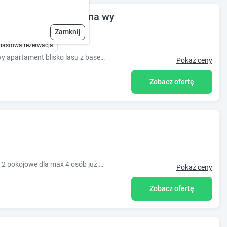
isko morza. Basen na wyciągnięcie ręki.
Zamknij
iastowa rezerwacja
Forest Apartment Pobierowo Komfortowy apartament blisko lasu z basenem, idealny na aktywny i premium wypoczynek nad morzem.
Pokaż ceny
Zobacz ofertę
LAST MINUTE!!! 8-15.08 apartamenty 1 i 2 pokojowe dla max 4 osób już od 2000 zł/pobyt
Pokaż ceny
Zobacz ofertę