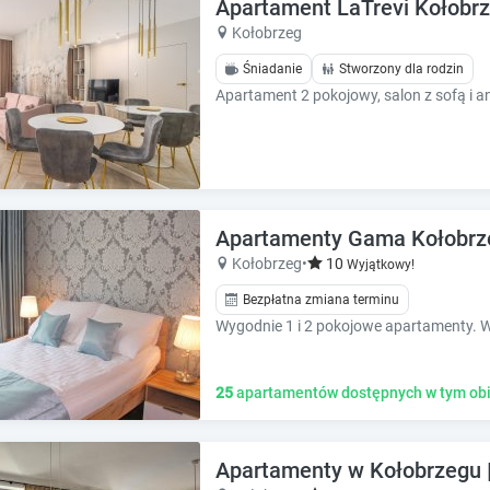
e
e
Apartament LaTrevi Kołobr
c
c
Kołobrzeg
a
a
Śniadanie
Stworzony dla rodzin
l
l
e
e
n
n
d
d
a
a
r
r
a
a
n
n
Apartamenty Gama Kołobrze
d
d
Kołobrzeg
•
10
Wyjątkowy!
s
s
e
Bezpłatna zmiana terminu
e
l
l
e
e
c
c
t
25
apartamentów dostępnych w tym obi
t
a
a
d
d
a
a
Apartamenty w Kołobrzegu 
t
t