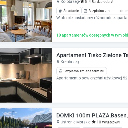
Kołobrzeg
•
8.4
Bardzo dobry!
e
e
.
.
Śniadanie
Bezpłatna zmiana termin
P
P
r
r
e
e
s
s
10
apartamentów dostępnych w tym obi
s
s
t
t
h
h
Apartament Tisko Zielone T
e
e
Kołobrzeg
q
q
u
u
Bezpłatna zmiana terminu
e
e
s
s
t
t
i
i
o
o
n
n
m
m
DOMKI 100m PLAŻA,Basen,An
a
a
Ustronie Morskie
•
10
Wyjątkowy!
r
r