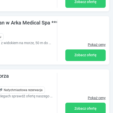
Zobacz ofertę
n w Arka Medical Spa **** z widokiem na morze
u
Klimatyzowany komfortowy apartament z widokiem na morze, 50 m do morza. W pełni wyposażony apartament z 1 sypialnią, aneksem, łazienką i balkonem,
Pokaż ceny
Zobacz ofertę
orza
Natychmiastowa rezerwacja
Jeśli zależy Ci na wygodnych i tanich noclegach sprawdź ofertę naszego ośrodka w Pobierowie
Pokaż ceny
Zobacz ofertę