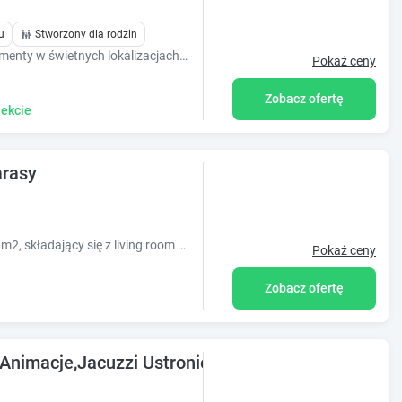
u
Stworzony dla rodzin
W ofercie posiadamy różnorodne apartamenty w świetnych lokalizacjach, nawet 30 m od plaży. Nowoczesny wystrój, pełne wyposażenie, akceptacja zwierząt.
Pokaż ceny
Zobacz ofertę
ekcie
arasy
Apartament o powierzchni użytkowej 52 m2, składający się z living room z aneksem kuchennym, sypialni, łazienki i tarasu z zielonym ogródkiem.
Pokaż ceny
Zobacz ofertę
imacje,Jacuzzi Ustronie Morskie