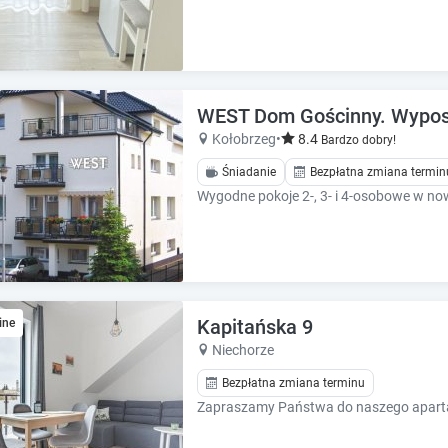
e
e
s
s
.
.
WEST Dom Gościnny. Wyposa
Kołobrzeg
•
8.4
Bardzo dobry!
Śniadanie
Bezpłatna zmiana termin
Kapitańska 9
ine
Niechorze
Bezpłatna zmiana terminu