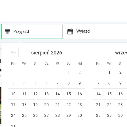
P
P
r
r
egi nad morzem
noclegi Wybrzeże Trzebiatowskie
sierpień 2026
wrze
e
e
s
s
rzebiatowskie - noclegi
Pn
Wt
Śr
Cz
Pt
So
Nd
Pn
Wt
Śr
s
s
t
t
1
2
1
2
NOWE Domki z BALI - Nawa
ine
h
h
e
e
Pobierowo
•
9.6
3
4
5
6
7
8
9
7
8
9
spresowo
Wyjątkowy!
d
d
Bezpłatna zmiana terminu
Stworzon
10
11
12
13
14
15
o
16
14
15
16
o
R A B A T - 50% taniej! ***W R Z E S I E
w
w
17
18
19
20
21
22
23
21
22
23
n
n
a
a
24
25
26
27
28
29
30
28
29
30
r
r
r
r
31