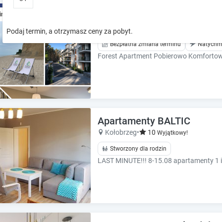
o
o
Forest Apartment Komfort bl
ine
w
w
k
k
Pobierowo
Podaj termin, a otrzymasz ceny za pobyt.
e
e
Bezpłatna zmiana terminu
Natychm
y
y
t
t
o
o
i
i
n
n
t
t
e
e
Apartamenty BALTIC
r
r
a
a
Kołobrzeg
•
10
Wyjątkowy!
c
c
Stworzony dla rodzin
t
t
w
w
i
i
t
t
h
h
t
t
h
h