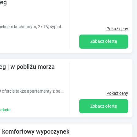
zeg
Apartament 2 pokojowy, salon z sofą i aneksem kuchennym, 2x TV, sypialnia, łazienka z pralką ,WC i prysznicem oraz 17m2 taras
Pokaż ceny
Zobacz ofertę
g | w pobliżu morza
Wygodnie 1 i 2 pokojowe apartamenty. W ofercie także apartamenty z basenami. Lokalizacja - dzielnica portowa, okolice molo Zapraszamy przez cały rok!
Pokaż ceny
Zobacz ofertę
ekcie
| komfortowy wypoczynek w pobliżu morza