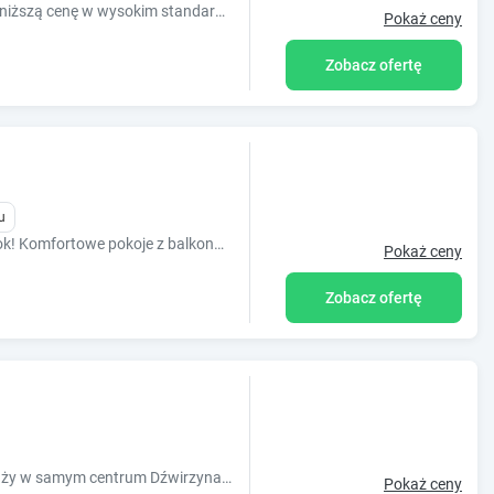
Noclegi w Kołobrzegu gwarantujemy najniższą cenę w wysokim standardzie. Wynajem apartamentów 2-pokojowych w najlepszej lokalizacji.
Pokaż ceny
Zobacz ofertę
u
Zapraszamy do Kołobrzegu przez cały rok! Komfortowe pokoje z balkonami i łazienkami, parking, wifi
Pokaż ceny
Zobacz ofertę
Wyjątkowe komfortowe pokoje blisko plaży w samym centrum Dźwirzyna zaprasza do spędzenia atrakcyjnych wakacji.
Pokaż ceny