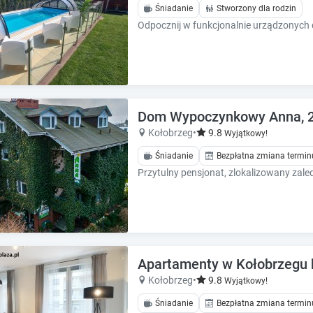
k
k
Śniadanie
Stworzony dla rodzin
k
k
e
e
y
y
t
t
o
o
g
g
e
e
Dom Wypoczynkowy Anna, 250
t
t
Kołobrzeg
•
9.8
Wyjątkowy!
t
t
h
h
Śniadanie
Bezpłatna zmiana termin
e
e
k
k
e
e
y
y
b
b
o
o
a
a
Apartamenty w Kołobrzegu bl
r
r
Kołobrzeg
•
9.8
Wyjątkowy!
d
d
s
s
Śniadanie
Bezpłatna zmiana termin