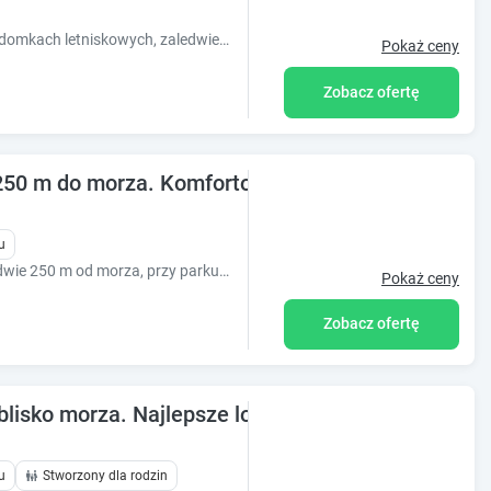
Odpocznij w funkcjonalnie urządzonych domkach letniskowych, zaledwie 100 metrów od morza.
Pokaż ceny
Zobacz ofertę
 m do morza. Komfortowe pokoje, Wi-Fi, parking
u
Przytulny pensjonat, zlokalizowany zaledwie 250 m od morza, przy parku, w spokojnej okolicy. Obiekt całoroczny. Komfortowe pokoje, parking.
Pokaż ceny
Zobacz ofertę
isko morza. Najlepsze lokalizacje w najniższej ce
u
Stworzony dla rodzin