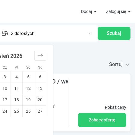
Dodaj
Zaloguj się
Szukaj
sień 2026
Sortuj
Cz
Pt
So
Nd
3
4
5
6
raPARK POBIEROWO / www.pobierowo24.pl / www
10
11
12
13
y dla rodzin
17
18
19
20
 Ń*** WSZYSTKIE DOMKI z oferty.
Pokaż ceny
24
25
26
27
Zobacz ofertę