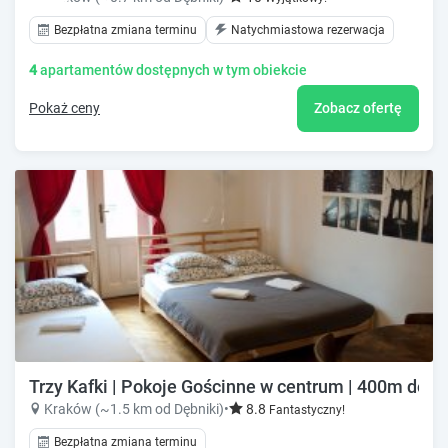
Bezpłatna zmiana terminu
Natychmiastowa rezerwacja
4
apartamentów dostępnych w tym obiekcie
Pokaż ceny
Zobacz ofertę
Trzy Kafki | Pokoje Gościnne w centrum | 400m do 
Kraków (~1.5 km od Dębniki)
•
8.8
Fantastyczny!
Bezpłatna zmiana terminu