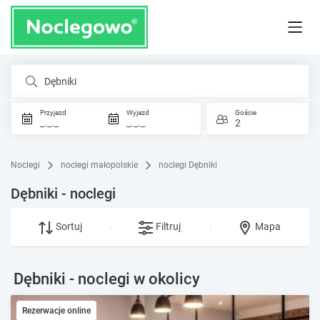
Dębniki
Przyjazd
Wyjazd
Goście
_._._
_._._
2
Noclegi
noclegi małopolskie
noclegi Dębniki
Dębniki - noclegi
Sortuj
Filtruj
Mapa
Dębniki - noclegi w okolicy
Rezerwacje online