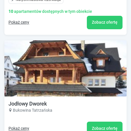
10
apartamentów dostępnych w tym obiekcie
Pokaż ceny
Zobacz ofertę
Jodłowy Dworek
Bukowina Tatrzańska
Pokaż ceny
Zobacz ofertę