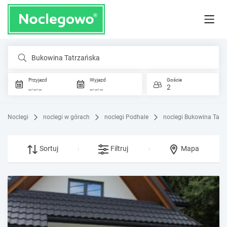
Bukowina Tatrzańska
Przyjazd
Wyjazd
Goście
_._._
_._._
2
Noclegi
noclegi w górach
noclegi Podhale
noclegi Bukowina Tatr
Sortuj
Filtruj
Mapa