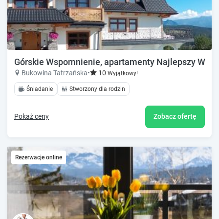
Górskie Wspomnienie, apartamenty Najlepszy Wido
Bukowina Tatrzańska
•
10
Wyjątkowy!
Śniadanie
Stworzony dla rodzin
Pokaż ceny
Zobacz ofertę
Rezerwacje online