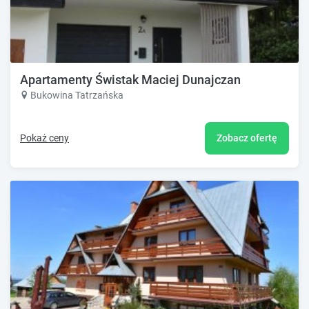
Apartamenty Świstak Maciej Dunajczan
Bukowina Tatrzańska
Pokaż ceny
Zobacz ofertę