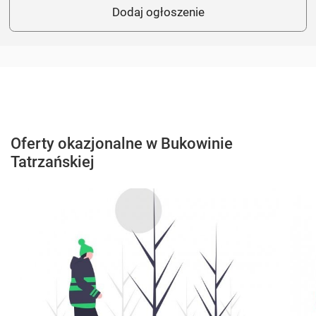
Dodaj ogłoszenie
Oferty okazjonalne w Bukowinie
Tatrzańskiej