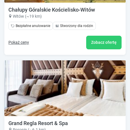
Chałupy Góralskie Kościelisko-Witów
Witów (~19 km)
Bezpłatne anulowanie
Stworzony dla rodzin
Pokaż ceny
Zobacz ofertę
Grand Regla Resort & Spa
Poronin (~6.1 km)