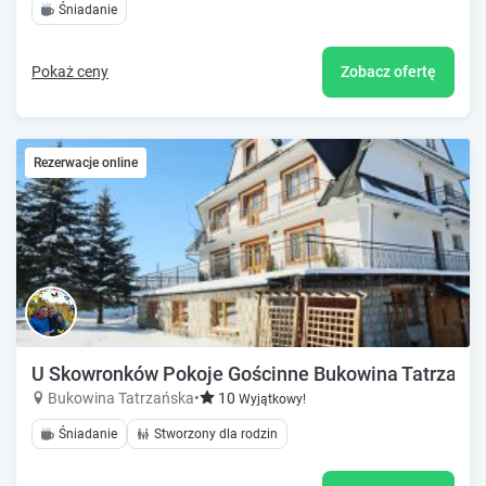
Śniadanie
Pokaż ceny
Zobacz ofertę
Rezerwacje online
U Skowronków Pokoje Gościnne Bukowina Tatrzańś
Bukowina Tatrzańska
•
10
Wyjątkowy!
Śniadanie
Stworzony dla rodzin