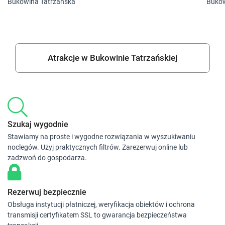
Bukowina Tatrzańska
Bukow
Atrakcje w Bukowinie Tatrzańskiej
Szukaj wygodnie
Stawiamy na proste i wygodne rozwiązania w wyszukiwaniu
noclegów. Użyj praktycznych filtrów. Zarezerwuj online lub
zadzwoń do gospodarza.
Rezerwuj bezpiecznie
Obsługa instytucji płatniczej, weryfikacja obiektów i ochrona
transmisji certyfikatem SSL to gwarancja bezpieczeństwa