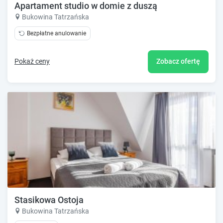
Apartament studio w domie z duszą
Bukowina Tatrzańska
Bezpłatne anulowanie
Pokaż ceny
Zobacz ofertę
Stasikowa Ostoja
Bukowina Tatrzańska