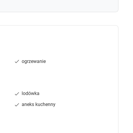
k
k
k
k
e
e
y
y
t
t
o
o
g
g
e
e
t
t
t
t
ogrzewanie
h
h
e
e
k
k
e
e
y
y
lodówka
b
b
o
o
aneks kuchenny
a
a
r
r
d
d
s
s