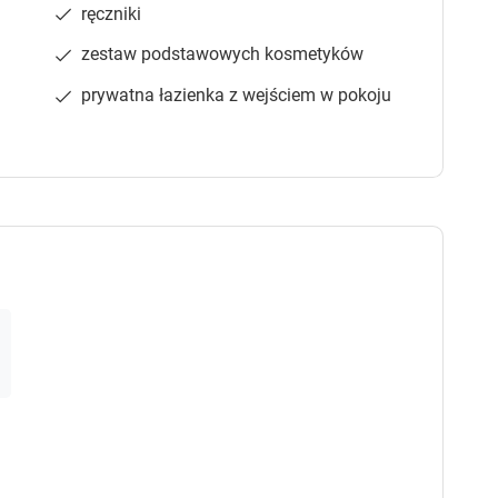
h
h
ręczniki
o
o
r
r
zestaw podstawowych kosmetyków
t
t
prywatna łazienka z wejściem w pokoju
c
c
u
u
t
t
s
s
f
f
o
o
r
r
c
c
h
h
a
a
n
n
g
g
i
i
n
n
g
g
d
d
a
a
t
t