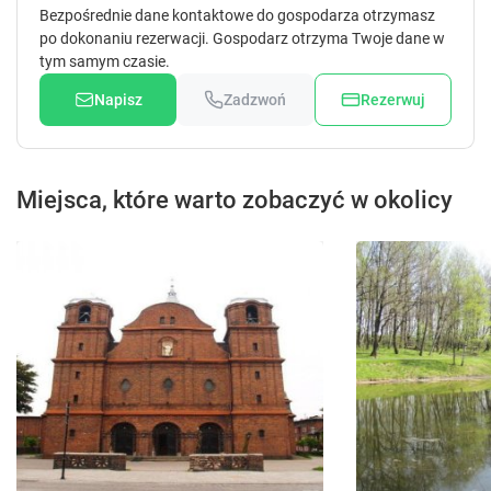
s
s
Bezpośrednie dane kontaktowe do gospodarza otrzymasz
.
.
po dokonaniu rezerwacji. Gospodarz otrzyma Twoje dane w
tym samym czasie.
Napisz
Zadzwoń
Rezerwuj
Miejsca, które warto zobaczyć w okolicy