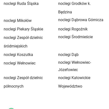
noclegi Ruda Śląska
noclegi Grodków k.
Będzina
noclegi Dąbrowa Górnicza
noclegi Mikołów
noclegi Piekary Śląskie
noclegi Rogoźnik
noclegi Środmieście
noclegi Zespół dzielnic
śródmiejskich
noclegi Koszutka
noclegi Dąb
noclegi Wełnowiec-
noclegi Wełnowiec
Józefowiec
noclegi Zespół dzielnic
noclegi Katowickie
północnych
Województwo