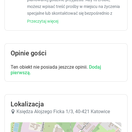
k
k
e
e
możesz wpisać treść prośby w miejscu na życzenia
y
y
specjalne lub skontaktować się bezpośrednio z
t
t
obiektem, korzystając z danych kontaktowych
Przeczytaj więcej
o
o
widniejących w potwierdzeniu rezerwacji.
g
g
Zarządzany przez gospodarza prywatnego (osobę
e
e
fizyczną)
t
t
t
t
Opinie gości
h
h
e
e
Ten obiekt nie posiada jeszcze opinii.
Dodaj
k
k
pierwszą.
e
e
y
y
b
b
o
o
a
a
Lokalizacja
r
r
Księdza Alojzego Ficka 1/3, 40-421 Katowice
d
d
s
s
h
h
o
o