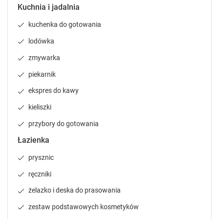
Kuchnia i jadalnia
a
a
l
l
kuchenka do gotowania
e
e
n
n
lodówka
d
d
zmywarka
a
a
r
r
piekarnik
a
a
n
n
ekspres do kawy
d
d
kieliszki
s
s
e
e
przybory do gotowania
l
l
Łazienka
e
e
c
c
prysznic
t
t
a
a
ręczniki
d
d
żelazko i deska do prasowania
a
a
t
t
zestaw podstawowych kosmetyków
e
e