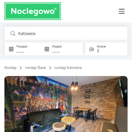
Katowice
Przyjazd
Wyjazd
Goście
_._._
_._._
2
Noclegi
noclegi Śląsk
noclegi Katowice