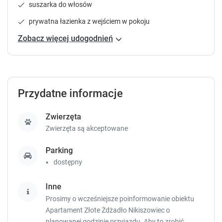
.
.
suszarka do włosów
P
P
prywatna łazienka z wejściem w pokoju
r
r
e
e
Zobacz więcej udogodnień
s
s
s
s
t
t
h
h
e
e
Przydatne informacje
q
q
u
u
Zwierzęta
e
e
Zwierzęta są akceptowane
s
s
t
t
i
i
Parking
o
o
dostępny
n
n
m
m
Inne
a
a
Prosimy o wcześniejsze poinformowanie obiektu
r
r
Apartament Złote Żdżadło Nikiszowiec o
k
k
planowanej godzinie przyjazdu. Aby to zrobić,