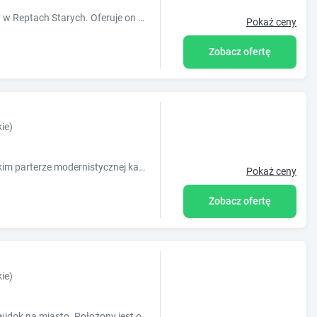
Pensjonat B&B Lando jest zlokalizowany w Reptach Starych. Oferuje on opcje zakwaterowania z bezpłatnym WiFi i widokiem na ogród, w którym znajduje
Pokaż ceny
Zobacz ofertę
ie)
KADM Apartament znajduję się na wysokim parterze modernistycznej kamienicy z lat 30 tych XX wieku w centrum Sosnowca. Obiekt, o powierzchni 65 m2, z..
Pokaż ceny
Zobacz ofertę
ie)
Obiekt Ali 2 oferuje bezpłatne Wi-Fi oraz widok na miasto. Położony jest on w miejscowości Sosnowiec. Odległość ważnych miejsc od obiektu: Uni