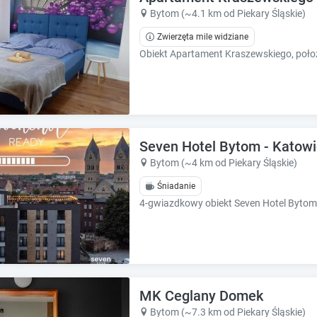
k
k
Bytom (~4.1 km od Piekary Śląskie)
k
k
e
e
Zwierzęta mile widziane
y
y
t
t
o
o
g
g
e
e
t
t
t
t
Seven Hotel Bytom - Katow
h
h
Bytom (~4 km od Piekary Śląskie)
e
e
k
k
Śniadanie
e
e
y
y
b
b
o
o
a
a
r
r
d
d
MK Ceglany Domek
s
s
Bytom (~7.3 km od Piekary Śląskie)