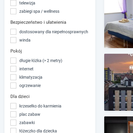
telewizja
zabiegi spa / wellness
Bezpieczeństwo i ułatwienia
dostosowany dla niepełnosprawnych
winda
Pokój
długie łóżka (> 2 metry)
internet
klimatyzacja
ogrzewanie
Dla dzieci
krzesełko do karmienia
plac zabaw
zabawki
łóżeczko dla dziecka