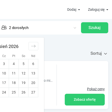
Dodaj
Zaloguj się
Szukaj
sień 2026
Sortuj
Cz
Pt
So
Nd
3
4
5
6
10
11
12
13
NOWE POKOJE w każdym łazienka. Możliwość wynajęcia oddzielnego mieszkania - 2 pokoje 2 łazienki oraz kuchnia. Bliski dojazd K-CE BYTOM T-GÓRY ZABRZE
17
18
19
20
Pokaż ceny
24
25
26
27
Zobacz ofertę