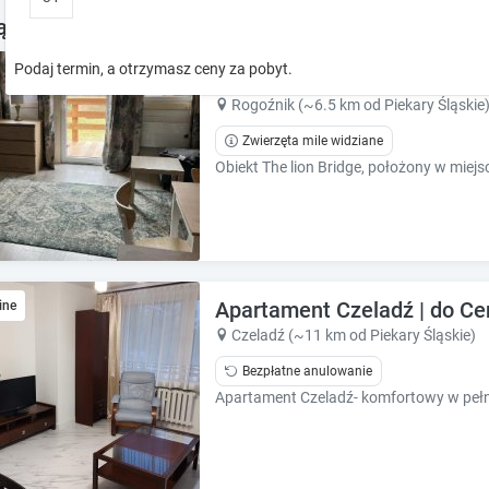
o
o
ąskie - noclegi w okolicy
w
w
k
k
Podaj termin, a otrzymasz ceny za pobyt.
The lion Bridge
e
e
y
y
Rogoźnik (~6.5 km od Piekary Śląskie
t
t
Zwierzęta mile widziane
o
o
i
i
n
n
t
t
e
e
r
r
a
a
Apartament Czeladź | do C
ine
c
c
t
t
Czeladź (~11 km od Piekary Śląskie)
w
w
Bezpłatne anulowanie
i
i
t
t
h
h
t
t
h
h