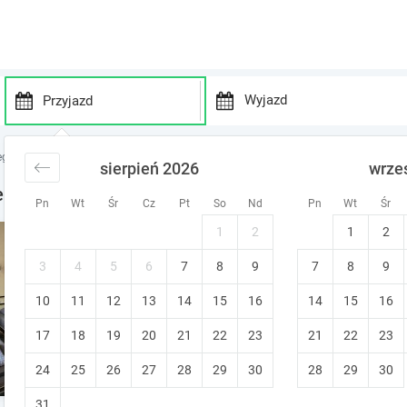
P
P
r
r
egi Śląsk
noclegi Piekary Śląskie
sierpień 2026
wrze
e
e
s
s
ekary Śląskie
Pn
Wt
Śr
Cz
Pt
So
Nd
Pn
Wt
Śr
s
s
t
t
1
2
1
2
Apartamenty Piekary
h
h
e
e
Piekary Śląskie
3
4
5
6
7
8
9
7
8
9
d
d
10
11
12
13
14
15
o
16
14
15
16
o
w
w
17
18
19
20
21
22
23
21
22
23
n
n
a
a
24
25
26
27
28
29
30
28
29
30
r
r
r
r
31