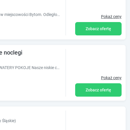
Obiekt MK Ceglany Domek położony jest w miejscowości Bytom. Odległość ważnych miejsc od obiektu: Stadion Górnika Zabrze ? 13 km, Stadion Ruc
Pokaż ceny
Zobacz ofertę
e noclegi
TANIE NOCLEGI, POKOJE GOŚCINNE, KWATERY POKOJE Nasze niskie ceny od 23,00 zł do 90,00 zł (cena uzależniona jest od standardu pokoju i czasu poby
Pokaż ceny
Zobacz ofertę
 Śląskie)