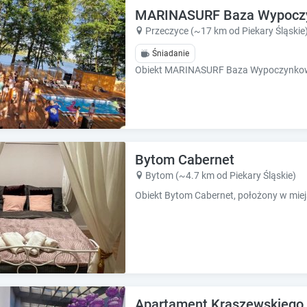
e
e
MARINASURF Baza Wypocz
.
.
Przeczyce (~17 km od Piekary Śląskie
P
P
Śniadanie
r
r
e
e
s
s
s
s
t
t
h
h
e
e
q
q
Bytom Cabernet
u
u
Bytom (~4.7 km od Piekary Śląskie)
e
e
s
s
t
t
i
i
o
o
n
n
m
m
a
a
r
r
Apartament Kraszewskiego