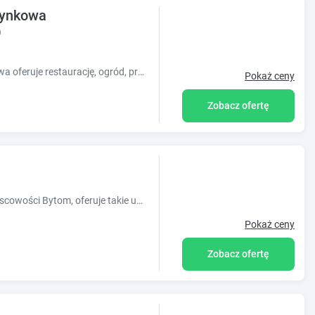
ynkowa
)
Obiekt MARINASURF Baza Wypoczynkowa oferuje restaurację, ogród, prywatną plażę i bar. Odległość ważnych miejsc od obiektu: Uniwersytet Śląs
Pokaż ceny
Zobacz ofertę
Obiekt Bytom Cabernet, położony w miejscowości Bytom, oferuje takie udogodnienia, jak bezpłatne Wi-Fi oraz telewizor z płaskim ekranem. Odległo?
Pokaż ceny
Zobacz ofertę