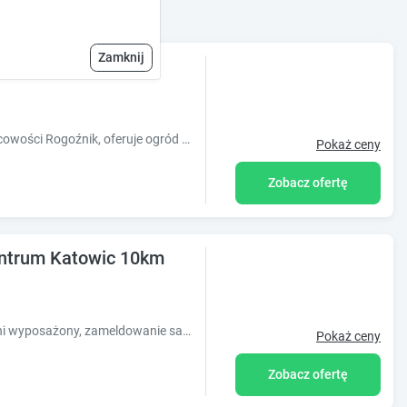
Zamknij
)
Obiekt The lion Bridge, położony w miejscowości Rogoźnik, oferuje ogród oraz różne opcje zakwaterowania, w których zapewniono klimatyzację. O
Pokaż ceny
Zobacz ofertę
entrum Katowic 10km
Apartament Czeladź- komfortowy w pełni wyposażony, zameldowanie samoobsługowe.
Pokaż ceny
Zobacz ofertę