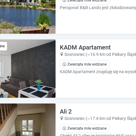
Zwierzęta mile widziane
e
e
s
s
.
.
KADM Apartament
ine
Sosnowiec (~16.9 km od Piekary Śląsk
Zwierzęta mile widziane
Ali 2
Sosnowiec (~17.6 km od Piekary Śląsk
Zwierzęta mile widziane