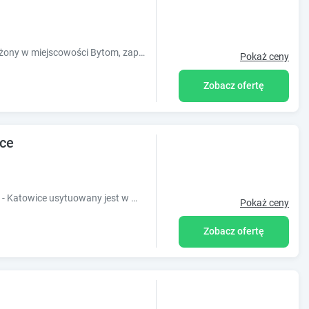
Obiekt Apartament Kraszewskiego, położony w miejscowości Bytom, zapewnia wspólny salon, bezpłatne Wi-Fi i wspólną kuchnię. Odległość ważny
Pokaż ceny
Zobacz ofertę
ice
4-gwiazdkowy obiekt Seven Hotel Bytom - Katowice usytuowany jest w miejscowości Bytom i oferuje bar. Odległość ważnych miejsc od obiektu: Stadion
Pokaż ceny
Zobacz ofertę