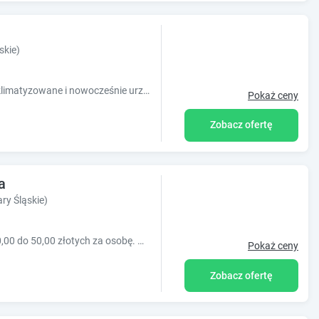
skie)
Do dyspozycji naszych Gości oddajemy klimatyzowane i nowocześnie urządzone, pełne luksusu apartamenty.
Pokaż ceny
Zobacz ofertę
a
ry Śląskie)
Nowy obiekt. Cena za pokój za noc od 30,00 do 50,00 złotych za osobę. Ostateczna cena zależy od uwarunkowań rynkowych (relacja popyt/podaż, czasok.
Pokaż ceny
Zobacz ofertę