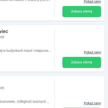
Pokaż ceny
Zobacz ofertę
wiec
ie)
Obiekty Apartamenty Europa mieszczą się w budynkach miast i miejscowości Zagłębia Dąbrowskiego, zarówno tych nowych i nowoczesnych jak i tych, któryc.
Pokaż ceny
Zobacz ofertę
ie)
Obiekt Loft znajduje się w miejscowości Sosnowiec. Odległość ważnych miejsc od obiektu: Uniwersytet Śląski ? 12 km, Spodek ? 12 km, Dworze
Pokaż ceny