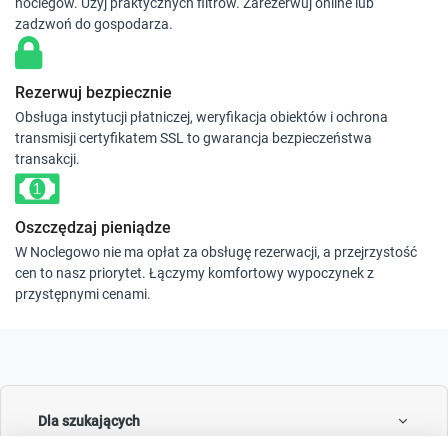
noclegów. Użyj praktycznych filtrów. Zarezerwuj online lub
zadzwoń do gospodarza.
Rezerwuj bezpiecznie
Obsługa instytucji płatniczej, weryfikacja obiektów i ochrona
transmisji certyfikatem SSL to gwarancja bezpieczeństwa
transakcji.
Oszczędzaj pieniądze
W Noclegowo nie ma opłat za obsługę rezerwacji, a przejrzystość
cen to nasz priorytet. Łączymy komfortowy wypoczynek z
przystępnymi cenami.
Dla szukających