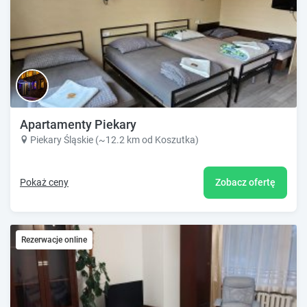
Apartamenty Piekary
Piekary Śląskie (~12.2 km od Koszutka)
Pokaż ceny
Zobacz ofertę
Rezerwacje online