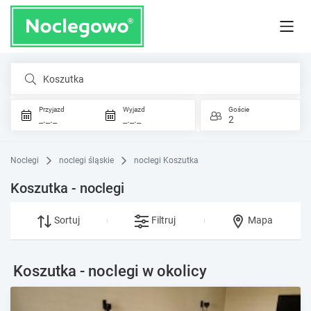
Koszutka
Przyjazd
Wyjazd
Goście
_._._
_._._
2
Noclegi
noclegi śląskie
noclegi Koszutka
Koszutka - noclegi
Sortuj
Filtruj
Mapa
Koszutka - noclegi w okolicy