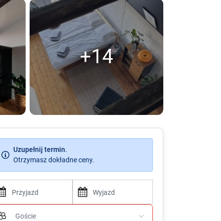
+14
Uzupełnij termin
.
Otrzymasz dokładne ceny.
P
P
r
r