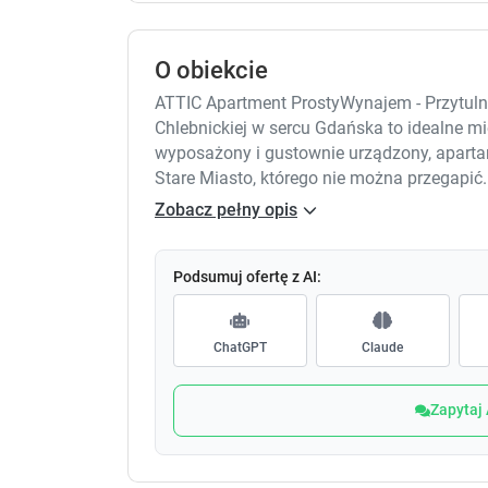
O obiekcie
ATTIC Apartment ProstyWynajem - Przytuln
Chlebnickiej w sercu Gdańska to idealne mi
wyposażony i gustownie urządzony, aparta
Stare Miasto, którego nie można przegapić
wielu atrakcji turystycznych Gdańska. Wyst
Zobacz pełny opis
miejsc jak: 1. **Bazylika Mariacka** - Ta 
najważniejszych zabytków Gdańska. Warto 
2. **Muzeum Narodowe w Gdańsku** - Dom 
Podsumuj ofertę z AI:
sztuki, w tym dzieła polskich artystów z r
symbol Gdańska, znajdujący się na Długim T
ChatGPT
Claude
Starego Miasta, pełne historycznych kamieni
**Żuraw Gdański** - Jedna z najbardziej r
służyła jako dźwig portowy. 6. **Muzeum I
Zapytaj
prezentuje historię II wojny światowej w n
pozwól sobie na chwilę relaksu w salonie
Starego Miasta. Apartament oferuje wszys