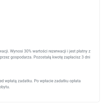
e
e
s
s
.
.
cji. Wynosi 30% wartości rezerwacji i jest płatny z
 przez gospodarza. Pozostałą kwotę zapłacisz
3 dni
ed wpłatą zadatku. Po wpłacie zadatku opłata
obytu.