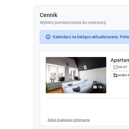
pełni wyposażoną kuchnię, łazienkę z prys
korzystając z doskonałej lokalizacji tego a
Cennik
poznawać miasto i jego atrakcje.
Wybierz pomieszczenia do rezerwacji
Kalendarz na bieżąco aktualizowany. Potw
Aparta
34 m²
aneks 
18
Zgłoś brakujące informacje