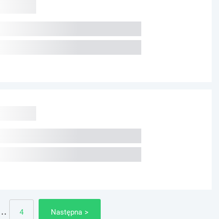
...
4
Następna