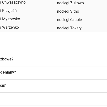
gi Chwaszczyno
noclegi Żukowo
i Przyjaźń
noclegi Sitno
gi Myszewko
noclegi Czaple
gi Warzenko
noclegi Tokary
łużbową?
 oceniany?
cji?