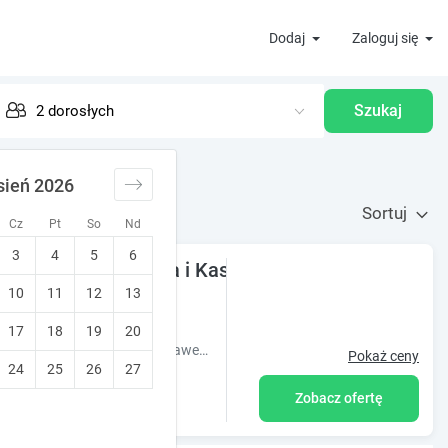
Dodaj
Zaloguj się
Szukaj
sień 2026
Sortuj
Cz
Pt
So
Nd
3
4
5
6
na skraju Trójmiasta i Kaszub
10
11
12
13
17
18
19
20
DOM WODNIKA położony jest w Baninie na malowniczej działce ze stawem i wyspą, na skraju Trójmiejskiego Parku Krajobrazowego i Kaszub.
Pokaż ceny
24
25
26
27
Zobacz ofertę