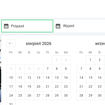
P
P
r
r
egi nad jeziorem
noclegi Pojezierze Pomorskie
noclegi Banino
sierpień 2026
wrze
e
e
s
s
nino
Pn
Wt
Śr
Cz
Pt
So
Nd
Pn
Wt
Śr
s
s
t
t
1
2
1
2
Noclegi w przytulnym domu 
ine
h
h
e
e
Banino
3
4
5
6
7
8
9
7
8
9
d
d
Bezpłatna zmiana terminu
10
11
12
13
14
15
o
16
14
15
16
o
w
w
17
18
19
20
21
22
23
21
22
23
n
n
a
a
24
25
26
27
28
29
30
28
29
30
r
r
r
r
31