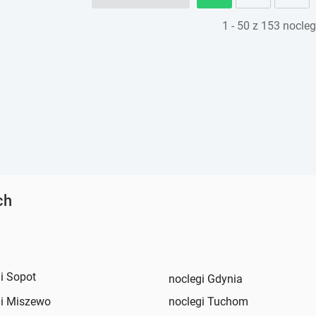
e
e
1 - 50 z 153 nocle
s
s
.
.
ch
i Sopot
noclegi Gdynia
gi Miszewo
noclegi Tuchom