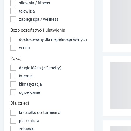
siłownia / fitness
telewizja
zabiegi spa / wellness
Bezpieczeństwo i ułatwienia
dostosowany dla niepełnosprawnych
winda
Pokój
długie łóżka (> 2 metry)
internet
klimatyzacja
ogrzewanie
Dla dzieci
krzesełko do karmienia
plac zabaw
zabawki