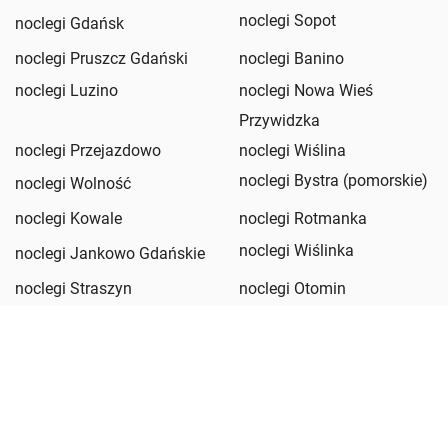
noclegi Sopot
noclegi Gdańsk
noclegi Pruszcz Gdański
noclegi Banino
noclegi Luzino
noclegi Nowa Wieś
Przywidzka
noclegi Przejazdowo
noclegi Wiślina
noclegi Bystra (pomorskie)
noclegi Wolność
noclegi Kowale
noclegi Rotmanka
noclegi Wiślinka
noclegi Jankowo Gdańskie
noclegi Straszyn
noclegi Otomin