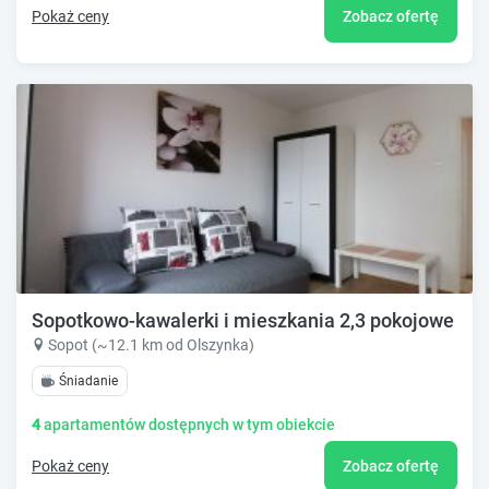
Pokaż ceny
Zobacz ofertę
Sopotkowo-kawalerki i mieszkania 2,3 pokojowe wi
Sopot (~12.1 km od Olszynka)
Śniadanie
4
apartamentów dostępnych w tym obiekcie
Pokaż ceny
Zobacz ofertę