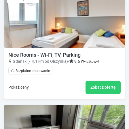
Nice Rooms - Wi-Fi, TV, Parking
Gdańsk (~4.1 km od Olszynka)
•
9.6
Wyjątkowy!
Bezpłatne anulowanie
Pokaż ceny
Zobacz ofertę