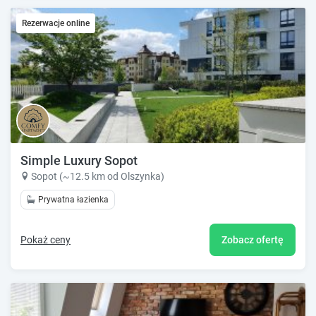
Rezerwacje online
Simple Luxury Sopot
Sopot (~12.5 km od Olszynka)
Prywatna łazienka
Pokaż ceny
Zobacz ofertę