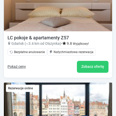
LC pokoje & apartamenty Z57
Gdańsk (~3.4 km od Olszynka)
•
9.8
Wyjątkowy!
Bezpłatne anulowanie
Natychmiastowa rezerwacja
Pokaż ceny
Zobacz ofertę
Rezerwacje online