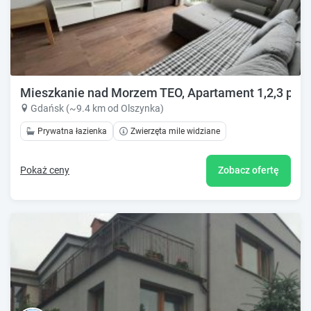
Mieszkanie nad Morzem TEO, Apartament 1,2,3 pok
Gdańsk (~9.4 km od Olszynka)
Prywatna łazienka
Zwierzęta mile widziane
Pokaż ceny
Zobacz ofertę